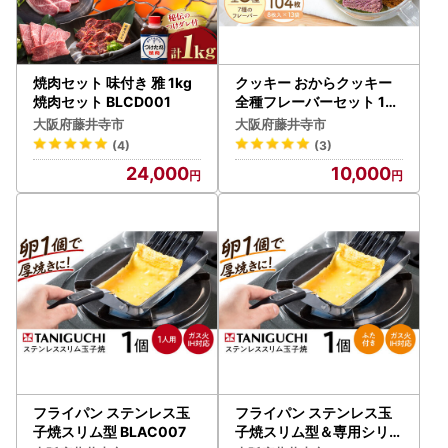
焼肉セット 味付き 雅 1kg
クッキー おからクッキー
焼肉セット BLCD001
全種フレーバーセット 13
袋 104枚 BLAG002
大阪府藤井寺市
大阪府藤井寺市
(4)
(3)
24,000
10,000
フライパン ステンレス玉
フライパン ステンレス玉
子焼スリム型 BLAC007
子焼スリム型＆専用シリコ