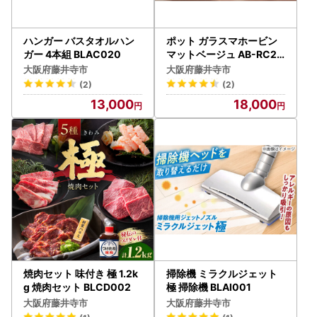
ハンガー バスタオルハン
ポット ガラスマホービン
ガー 4本組 BLAC020
マットベージュ AB-RC22
ポット BLAA003
大阪府藤井寺市
大阪府藤井寺市
(2)
(2)
13,000
18,000
焼肉セット 味付き 極 1.2k
掃除機 ミラクルジェット
g 焼肉セット BLCD002
極 掃除機 BLAI001
大阪府藤井寺市
大阪府藤井寺市