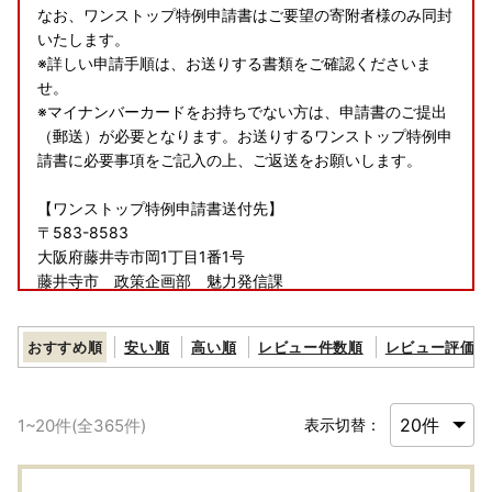
なお、ワンストップ特例申請書はご要望の寄附者様のみ同封
いたします。
※詳しい申請手順は、お送りする書類をご確認くださいま
せ。
※マイナンバーカードをお持ちでない方は、申請書のご提出
（郵送）が必要となります。お送りするワンストップ特例申
請書に必要事項をご記入の上、ご返送をお願いします。
【ワンストップ特例申請書送付先】
〒583-8583
大阪府藤井寺市岡1丁目1番1号
藤井寺市 政策企画部 魅力発信課
おすすめ順
安い順
高い順
レビュー件数順
レビュー評価順
【マイナンバーカードをお持ちでワンストップ申請をご希望
の方へ】
藤井寺市ではワンストップ特例申請を完全オンラインで行え
1
~
20
件(全
365
件)
表示切替：
るサービス「ふるまど」を導入しています。
※※ ワンストップ申請期限日：寄附をした【翌年1月10日】
※※