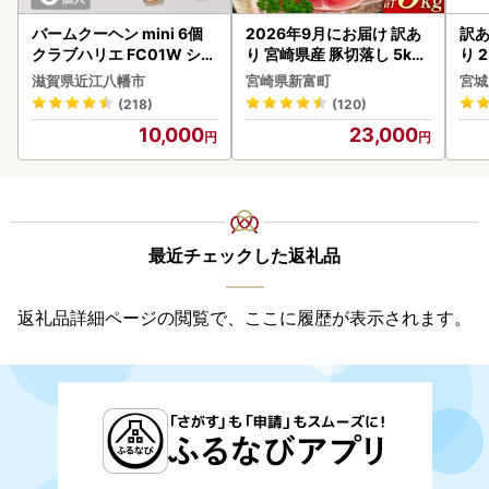
バームクーヘン mini 6個
2026年9月にお届け 訳あ
訳あ
クラブハリエ FC01W シェ
り 宮崎県産 豚切落し 5kg
り 2
アボックス バウムクーヘ
C325-2506-2609
鮭
滋賀県近江八幡市
宮崎県新富町
宮城
ン
(218)
(120)
10,000
23,000
最近チェックした返礼品
返礼品詳細ページの閲覧で、ここに履歴が表示されます。