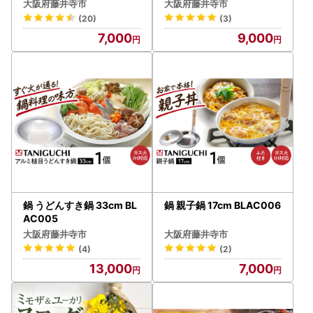
ンカバー(フタ付) フライ
大阪府藤井寺市
大阪府藤井寺市
パン BLAC008
(20)
(3)
7,000
9,000
鍋 うどんすき鍋 33cm BL
鍋 親子鍋 17cm BLAC006
AC005
大阪府藤井寺市
大阪府藤井寺市
(4)
(2)
13,000
7,000