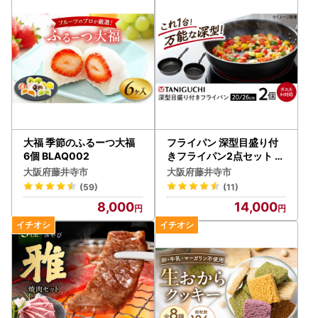
何卒ご了承ください。
【ふるさと納税の対象となる地方団体の指定について】
藤井寺市は令和7年9月26日付総務大臣通知「ふるさと納税
の対象となる地方団体の指定について（通知）」にて、
地方税法（昭和25年法律第226号）第37条の2第2項及び第3
14条の7第2項の規定に基づき、ふるさと納税の対象となる
地方団体として指定されました。
大福 季節のふるーつ大福
フライパン 深型目盛り付
指定対象期間は、令和7年10月1日から令和8年9月30日まで
6個 BLAQ002
きフライパン2点セット B
LAC011
です。
大阪府藤井寺市
大阪府藤井寺市
(59)
(11)
8,000
14,000
お問合わせ先
■藤井寺市ふるさと納税サポート室
TEL：050-8890-6369
受付時間：9:00～17:00
(土曜日・日曜日・祝日及び12月29日～1月3日を除く)
メール：fujiidera@steamship.co.jp