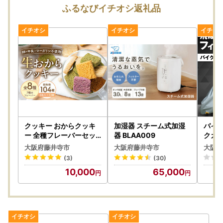
ふるなびイチオシ返礼品
【返礼品の発送について】
・長期不在などでお受け取りができない期間がある場合は、
備考欄に必ずご入力ください。商品によりご対応が出来かね
る場合もございますのでご注意ください。原則、再送はいた
しかねます
・万が一、返礼品のお届け時に破損や傷みなどの不具合があ
った場合は、速やかに下記記載の『藤井寺市ふるさと納税サ
ポート室』までご連絡ください。
【個人情報の取り扱いについて】
クッキー おからクッキ
加湿器 スチーム式加湿
バイク
お寄せいただいた個人情報は、寄附金の受付、入金及び返礼
ー 全種フレーバーセッ
器 BLAA009
クカバ
ト 13袋 104枚 BLAG00
BLAF
品発送に係る確認・連絡、各種お問い合わせ、寄附の使い道
大阪府藤井寺市
大阪府藤井寺市
大阪府
2
のお知らせの広報等に利用するものであり、それ以外の目的
(3)
(30)
で使用するものではありません。
10,000
65,000
返礼品発送に関して、必要最低限の範囲において返礼品取扱
い事業者に通知します。
※お名前に旧字体または機種依存文字などが含まれている場
合、当市からお送りするメールにおいて、システム上一部の
メールソフトにて文字化けが発生する可能性がございます。