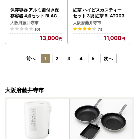
保存容器 アルミ蓋付き保
紅茶 ハイビスカスティー
存容器 4点セット BLAC01
セット 3袋 紅茶 BLAT003
9
大阪府藤井寺市
大阪府藤井寺市
(0)
(1)
13,000
11,000
前へ
1
2
3
4
5
次へ
大阪府藤井寺市