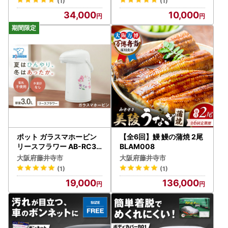
(1)
(1)
34,000
10,000
ポット ガラスマホービン
【全6回】鰻 鰻の蒲焼 2尾
リースフラワー AB-RC30
BLAM008
ポット BLAA006
大阪府藤井寺市
大阪府藤井寺市
(1)
(1)
19,000
136,000