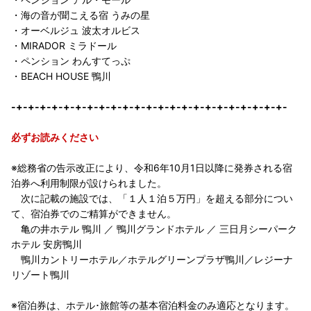
・海の音が聞こえる宿 うみの星
・オーベルジュ 波太オルビス
・MIRADOR ミラドール
・ペンション わんすてっぷ
・BEACH HOUSE 鴨川
-+-+-+-+-+-+-+-+-+-+-+-+-+-+-+-+-+-+-+-+-+-+-+-
必ずお読みください
※総務省の告示改正により、令和6年10月1日以降に発券される宿
泊券へ利用制限が設けられました。
次に記載の施設では、「１人１泊５万円」を超える部分につい
て、宿泊券でのご精算ができません。
亀の井ホテル 鴨川 ／ 鴨川グランドホテル ／ 三日月シーパーク
ホテル 安房鴨川
鴨川カントリーホテル／ホテルグリーンプラザ鴨川／レジーナ
リゾート鴨川
※宿泊券は、ホテル･旅館等の基本宿泊料金のみ適応となります。