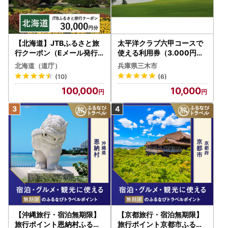
【北海道】JTBふるさと旅
太平洋クラブ六甲コースで
行クーポン（Eメール発行
使える利用券（3.000円分
）30,000円分 旅行 トラベ
）
北海道（道庁）
兵庫県三木市
ル 宿泊 人気 おすすめ JTB
(10)
(6)
W030T
100,000
10,000
【沖縄旅行・宿泊無期限】
【京都旅行・宿泊無期限】
旅行ポイント恩納村ふるな
旅行ポイント京都市ふるな