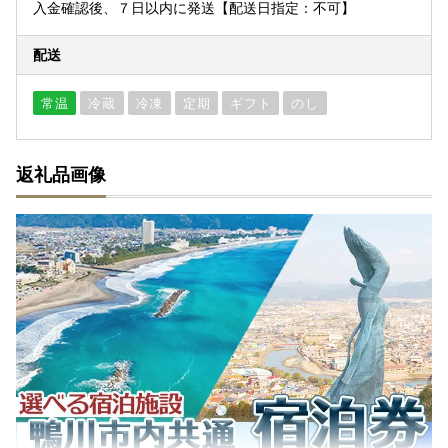
入金確認後、７日以内に発送【配送日指定：不可】
配送
常温
冷蔵
冷凍
定期
ギフト
のし
返礼品画像