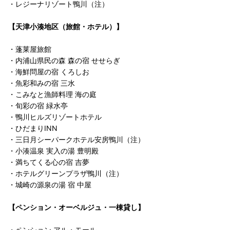
・レジーナリゾート鴨川（注）
【天津小湊地区（旅館・ホテル）】
・蓬莱屋旅館
・内浦山県民の森 森の宿 せせらぎ
・海鮮問屋の宿 くろしお
・魚彩和みの宿 三水
・こみなと漁師料理 海の庭
・旬彩の宿 緑水亭
・鴨川ヒルズリゾートホテル
・ひだまりINN
・三日月シーパークホテル安房鴨川（注）
・小湊温泉 実入の湯 豊明殿
・満ちてくる心の宿 吉夢
・ホテルグリーンプラザ鴨川（注）
・城崎の源泉の湯 宿 中屋
【ペンション・オーベルジュ・一棟貸し】
・ペンション アル・モール