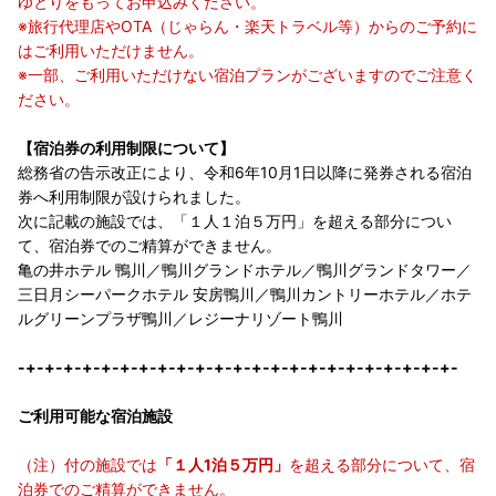
ゆとりをもってお申込みください。
※旅行代理店やOTA（じゃらん・楽天トラベル等）からのご予約に
はご利用いただけません。
※一部、ご利用いただけない宿泊プランがございますのでご注意く
ださい。
【宿泊券の利用制限について】
総務省の告示改正により、令和6年10月1日以降に発券される宿泊
券へ利用制限が設けられました。
次に記載の施設では、「１人１泊５万円」を超える部分につい
て、宿泊券でのご精算ができません。
亀の井ホテル 鴨川／鴨川グランドホテル／鴨川グランドタワー／
三日月シーパークホテル 安房鴨川／鴨川カントリーホテル／ホテ
ルグリーンプラザ鴨川／レジーナリゾート鴨川
-+-+-+-+-+-+-+-+-+-+-+-+-+-+-+-+-+-+-+-+-+-+-+-
ご利用可能な宿泊施設
（注）付の施設では
「１人1泊５万円」
を超える部分について、宿
泊券でのご精算ができません。