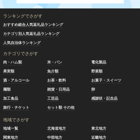
ランキングでさがす
おすすめ総合人気返礼品ランキング
カテゴリ別人気返礼品ランキング
人気自治体ランキング
カテゴリでさがす
肉・ハム類
米・パン
電化製品
果実類
魚介類
野菜類
酒・アルコール
お茶・飲料
お菓子・スイーツ
麺類
雑貨・日用品
卵
加工食品
工芸品
感謝状・記念品
旅行・チケット
セット類 その他
地域でさがす
地域一覧
北海道地方
東北地方
関東地方
中部地方
近畿地方