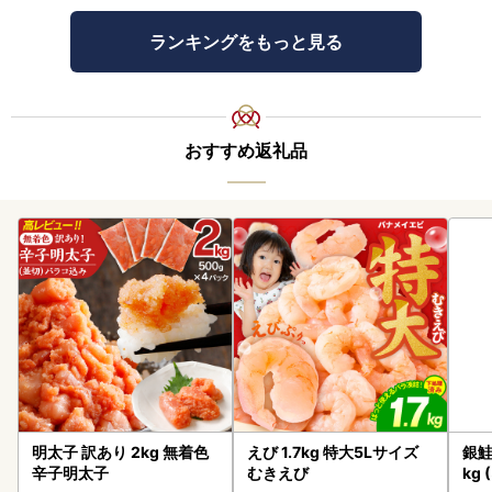
ランキングをもっと見る
おすすめ返礼品
明太子 訳あり 2kg 無着色
えび 1.7kg 特大5Lサイズ
銀鮭
辛子明太子
むきえび
kg 