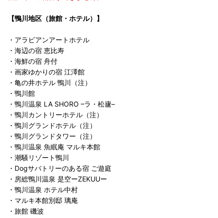
【鴨川地区（旅館・ホテル）】
・アラビアンアートホテル
・海辺の宿 恵比寿
・海鮮の宿 舟付
・画家ゆかりの宿 江澤館
・亀の井ホテル 鴨川（注）
・鴨川館
・鴨川温泉 LA SHORO –ラ・松廬–
・鴨川カントリーホテル（注）
・鴨川グランドホテル（注）
・鴨川グランドタワー（注）
・鴨川温泉 魚眠庵 マルキ本館
・潮騒リゾート鴨川
・Dogサバトリーのある宿 ご遊庭
・房総鴨川温泉 是空ーZEKUUー
・鴨川温泉 ホテル中村
・マルキ本館別邸 璃庵
・旅館 磯波