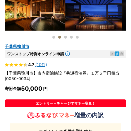
千葉県鴨川市
ワンストップ特例オンライン申請
e
ま
自
4.7
(10件)
【千葉県鴨川市】市内宿泊施設『共通宿泊券』１万５千円相当
[0050-0034]
50,000
寄附金額
エントリー＋チャージでマネー増量！
増量の内訳