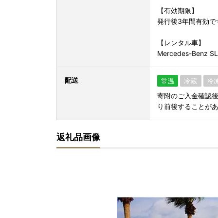
【有効期限】
発行後3年間有効で
【レンタル車】
Mercedes-Benz S
配送
常温
冷蔵
冷
寄附のご入金確認
り前後することが
返礼品画像