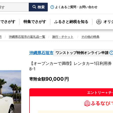
よくあるご質問・お問い合わせ
リでさがす
特集でさがす
ふるさと納税を知る
オリ
方
沖縄県石垣市の返礼品一覧
旅行・チケット
その他の特典
沖縄県石垣市
ワンストップ特例オンライン申請
【オープンカーで満喫】レンタカー1日利用券 Merc
8-1
90,000
寄附金額
エントリー＋チ