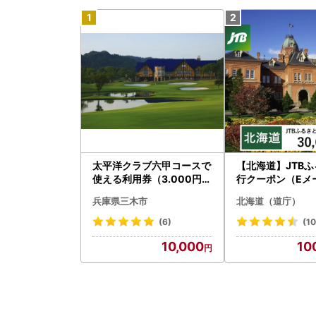
太平洋クラブ六甲コースで
【北海道】JTB
使える利用券（3.000円分
行クーポン（Eメ
）
）30,000円分 
兵庫県三木市
北海道（道庁）
ベル 宿泊 人気 おす
BW030T
(6)
(10
10,000
10