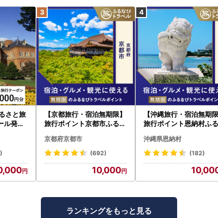
ふるさと旅
【京都旅行・宿泊無期限】
【沖縄旅行・宿泊無期
ール発行
旅行ポイント京都市ふるな
旅行ポイント恩納村ふ
旅行 トラ
びトラベルポイント
びトラベルポイント
京都府京都市
沖縄県恩納村
すめ JT
)
(692)
(182)
0,000
10,000
10,00
ランキングをもっと見る