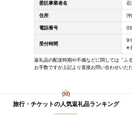
委託事業者名
石
翌年1月10日となります。
住所
沖
≪ワンストップ特例申請についてのお問い合わせ
E-mail：o.ishigaki@do-furusato.jp
電話番号
05
※ワンストップ特例申請は、自治体マイページか
9
受付時間
自治体マイページURL→ https://mypg.jp/
※
≪お礼の品・その他に関してのお問い合わせ先≫
返礼品の配送時期や不備などに関しては「ふ
メールアドレス(石垣市ふるさと納税サポートセンター)→ o.i
お手数ですが上記より直接お問い合わせいた
旅行・チケットの人気返礼品ランキング