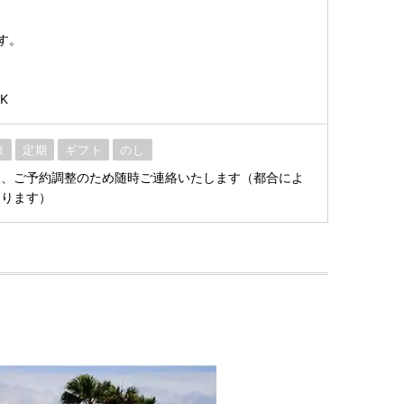
す。
LK
凍
定期
ギフト
のし
後、ご予約調整のため随時ご連絡いたします（都合によ
あります）