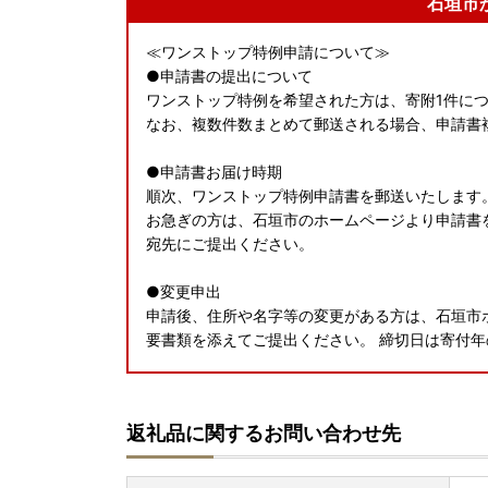
石垣市
≪ワンストップ特例申請について≫
●申請書の提出について
ワンストップ特例を希望された方は、寄附1件につ
なお、複数件数まとめて郵送される場合、申請書
●申請書お届け時期
順次、ワンストップ特例申請書を郵送いたします
お急ぎの方は、石垣市のホームページより申請書を
宛先にご提出ください。
●変更申出
申請後、住所や名字等の変更がある方は、石垣市
要書類を添えてご提出ください。 締切日は寄付年
●申請書提出先
〒907-8501 沖縄県石垣市字真栄里672番地
返礼品に関するお問い合わせ先
石垣市役所ふるさと創生課 ふるさと応援係 宛
●返送期日