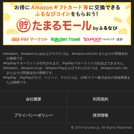
Amazon、Amazon.co.jpおよびそのロゴは、Amazon.com,Inc.またはその関連会社
の商標です。
PayPayマネーライトが付与されます。PayPayマネーライトの出金はできません。
Amazon、Amazon.co.jp、Amazon Payおよびそれらのロゴは、Amazon.com, Inc.
またはその関連会社の商標です。
PayPay、PayPayのロゴ、ペイペイ、Ｐのロゴは、LINEヤフー株式会社の登録商標ま
たは商標です。
会社概要
利用規約
プライバシーポリシー
採用情報
© 2014 furunavi.jp, All Rights Reserved.