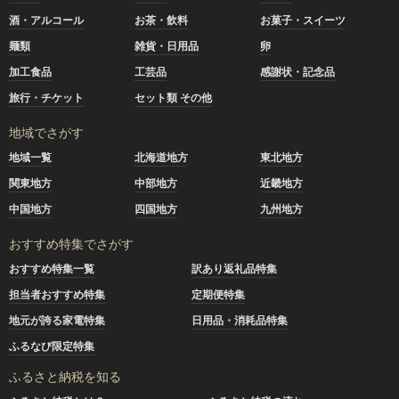
酒・アルコール
お茶・飲料
お菓子・スイーツ
麺類
雑貨・日用品
卵
加工食品
工芸品
感謝状・記念品
旅行・チケット
セット類 その他
地域でさがす
地域一覧
北海道地方
東北地方
関東地方
中部地方
近畿地方
中国地方
四国地方
九州地方
おすすめ特集でさがす
おすすめ特集一覧
訳あり返礼品特集
担当者おすすめ特集
定期便特集
地元が誇る家電特集
日用品・消耗品特集
ふるなび限定特集
ふるさと納税を知る