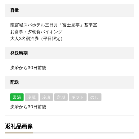
容量
龍宮城スパホテル三日月「富士見亭」基準室
お食事：夕朝食バイキング
大人2名宿泊券（平日限定）
発送時期
決済から30日前後
配送
常温
冷蔵
冷凍
定期
ギフト
のし
決済から30日前後
返礼品画像