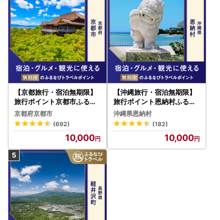
【京都旅行・宿泊無期限】
【沖縄旅行・宿泊無期限】
旅行ポイント京都市ふるな
旅行ポイント恩納村ふるな
びトラベルポイント
びトラベルポイント
京都府京都市
沖縄県恩納村
(692)
(182)
10,000
10,000