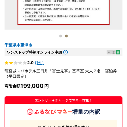
千葉県木更津市
ワンストップ特例オンライン申請
e
ま
自
2.0
(1件)
龍宮城スパホテル三日月「富士見亭」基準室 大人２名 宿泊券
（平日限定）
199,000
寄附金額
エントリー＋チャージでマネー増量！
増量の内訳