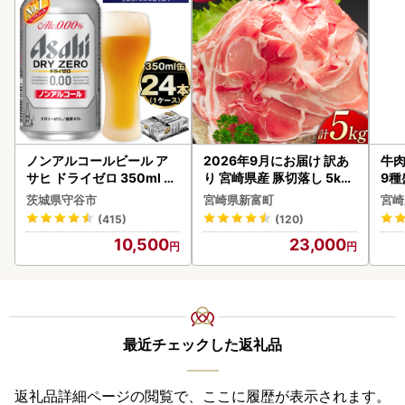
ノンアルコールビール ア
2026年9月にお届け 訳あ
牛肉
サヒ ドライゼロ 350ml 24
り 宮崎県産 豚切落し 5kg
9種
本 ノンアル ビール asashi
C325-2506-2609
-0
茨城県守谷市
宮崎県新富町
宮崎
守谷市
シ!
(415)
(120)
10,500
23,000
最近チェックした返礼品
返礼品詳細ページの閲覧で、ここに履歴が表示されます。