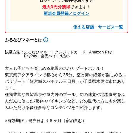
ログインして
条件を満たすと
最大0円分獲得
できます！
新規会員登録／ログイン
使える店舗・サービス一覧
ふるなびマネーとは
決済方法：
ふるなびマネー
クレジットカード
Amazon Pay
PayPay
楽天ペイ
d払い
大人も子どもも楽しめる絶景のスパリゾートホテル！
東京湾アクアラインで都心から35分、空と海の絶景が楽しめるス
パリゾート「龍宮城スパホテル三日月」が千葉県木更津市にあり
ます。
種類豊富な展望温泉や屋内外のプール、旬の味覚や地場食材をふ
んだんに使った和洋中バイキングなど、どの世代の方にもお楽し
みいただける多種多様なコンテンツをご紹介します。
※有効期限：発券日より６ヶ月（宿泊含む）