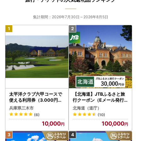
集計期間：2026年7月30日～2026年8月5日
太平洋クラブ六甲コースで
【北海道】JTBふるさと旅
使える利用券（3.000円分
行クーポン（Eメール発行
）
）30,000円分 旅行 トラベ
兵庫県三木市
北海道（道庁）
ル 宿泊 人気 おすすめ JTB
(6)
(10)
W030T
10,000
100,000