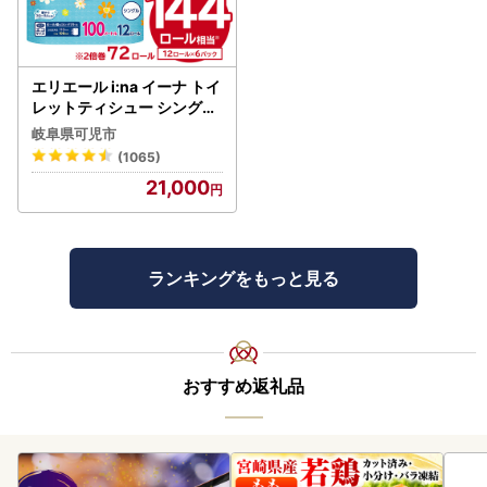
エリエール i:na イーナ トイ
レットティシュー シングル
100巻 12ロール×6P【009
岐阜県可児市
5-005】トイレットペーパ
(1065)
ー
21,000
ランキングをもっと見る
おすすめ返礼品