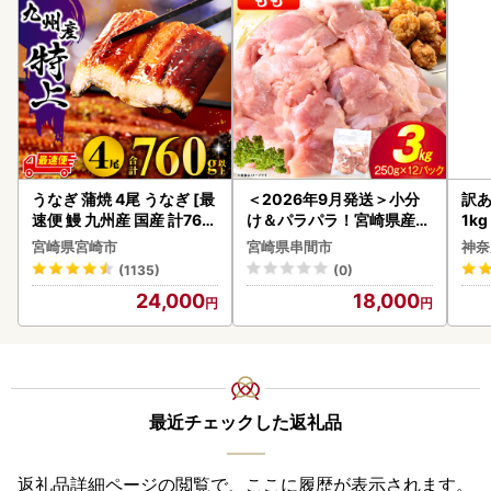
うなぎ 蒲焼 4尾 うなぎ [最
＜2026年9月発送＞小分
訳あ
速便 鰻 九州産 国産 計760
け＆パラパラ！宮崎県産鶏
1k
g以上]
ももカット合計3kg_K043
宮崎県宮崎市
宮崎県串間市
神奈
-009-2609
(1135)
(0)
24,000
18,000
最近チェックした返礼品
返礼品詳細ページの閲覧で、ここに履歴が表示されます。