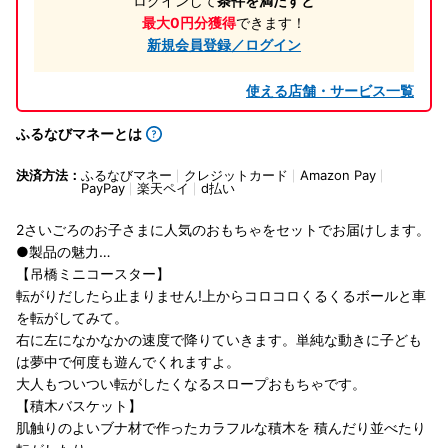
ログインして
条件を満たすと
最大0円分獲得
できます！
新規会員登録／ログイン
使える店舗・サービス一覧
ふるなびマネーとは
決済方法：
ふるなびマネー
クレジットカード
Amazon Pay
PayPay
楽天ペイ
d払い
2さいごろのお子さまに人気のおもちゃをセットでお届けします。
●製品の魅力…
【吊橋ミニコースター】
転がりだしたら止まりません!上からコロコロくるくるボールと車
を転がしてみて。
右に左になかなかの速度で降りていきます。単純な動きに子ども
は夢中で何度も遊んでくれますよ。
大人もついつい転がしたくなるスロープおもちゃです。
【積木バスケット】
肌触りのよいブナ材で作ったカラフルな積木を 積んだり並べたり