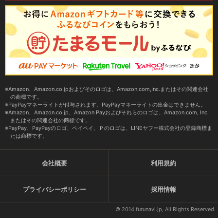
Amazon、Amazon.co.jpおよびそのロゴは、Amazon.com,Inc.またはその関連会社
の商標です。
PayPayマネーライトが付与されます。PayPayマネーライトの出金はできません。
Amazon、Amazon.co.jp、Amazon Payおよびそれらのロゴは、Amazon.com, Inc.
またはその関連会社の商標です。
PayPay、PayPayのロゴ、ペイペイ、Ｐのロゴは、LINEヤフー株式会社の登録商標ま
たは商標です。
会社概要
利用規約
プライバシーポリシー
採用情報
© 2014 furunavi.jp, All Rights Reserved.