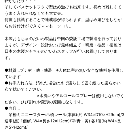
転がしたり・・・
そしてバスケットフタで型はめ遊びも出来ます。初めは難しくて
うまく入れられなくても大丈夫。
何度も挑戦することで達成感が得られます。型はめ遊びをしなが
らお片付けができてママもニッコリ。
木製おもちゃのだいわ製品は中国の委託工場で製造を行っており
ますが、デザイン・設計および最終組立て・研磨・検品・梱包は
日本の木製おもちゃのだいわスタッフが行いお届けしておりま
す。
●材質…ブナ材・他・塗装 ※人体に害の無い安全な塗料を使用し
ています
●お手入れ方法…汚れた場合は水で濡らして固く絞った柔らかい
布で拭いてください。
※水洗いやアルコールスプレーは使用しないでく
ださい。ひび割れや変形の原因になります。
●内容…
吊橋ミニコースター:吊橋レール(本体)(約 W34×D10×H29cm)/3
連車(黒) 1個(約 W4×長さ12×H2cm)/車(青・黄) 各1個(約 W4×長
さ5×H2cm)/