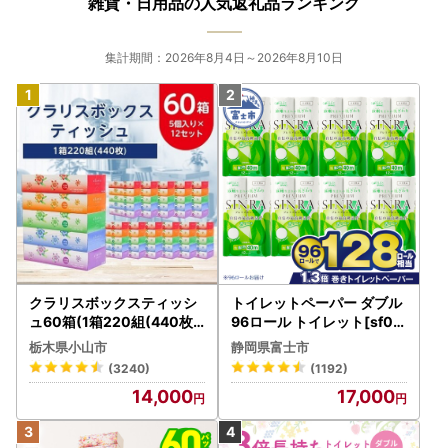
雑貨・日用品の人気返礼品ランキング
集計期間：2026年8月4日～2026年8月10日
クラリスボックスティッシ
トイレットペーパー ダブル
ュ60箱(1箱220組(440枚))
96ロール トイレット[sf00
(5個入り×12セット)【配送
1-012]
栃木県小山市
静岡県富士市
不可地域：離島・沖縄県】
(3240)
(1192)
【1256759】
14,000
17,000