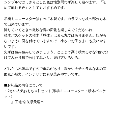
シンプルではっきりとした色は性別問わず楽しく遊べます。『初
めて触れる色』としてもおすすめです。
吊橋ミニコースターはすべて木製です。カラフルな板の部分も木
で出来ています。
降りていくときの微妙な音の変化も楽しんでくださいね。
積木バスケットの積木「球体」はまん丸ではありません。転がら
ないように面を付けていますので、小さいお子さまにも扱いやす
いです。
先ずは積み積みしてみましょう。どこまで高く積めるかな?色で分
けてみたり形で分けてみたり。遊び方いろいろ。
どちらも木製品ですので重みがあり、温かいナチュラルな木の雰
囲気が魅力。インテリアにも馴染みやすいです。
■お礼品の内容について
・2さい人気おもちゃ[1セット(吊橋ミニコースター・積木バスケ
ット)]
加工地:奈良県天理市