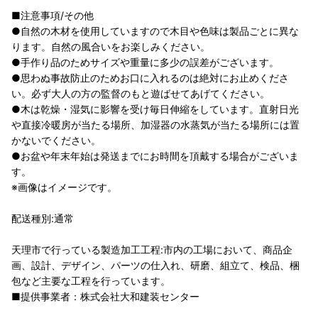
■注意事項/その他
●自然の木材を使用していますので木目や色味は製品ごとに異な
ります。自然の風合いをお楽しみください。
●手作り品のためサイズや重量に多少の誤差がございます。
●思わぬ事故防止のためお口に入れるのは絶対にお止めくださ
い。必ず大人の方の監督のもと遊ばせてあげてください。
●木は乾燥・湿気に影響を受け毎日伸縮をしています。直射日光
や直接冷暖房が当たる場所、加湿器の水蒸気が当たる場所には置
かないでください。
●お盆や年末年始は発送までにお時間を頂戴する場合がございま
す。
※画像はイメージです。
配送種別:通常
天理市で行っている製造加工工程:市内の工場において、商品企
画、設計、デザイン、パーツの仕入れ、研磨、組立て、検品、梱
包など主要な工程を行っています。
■提供事業者：株式会社大和建装センター