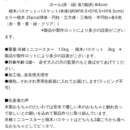
ボール(赤・緑) 各1個(約 Ф4cm)
積木バスケット:バスケット(本体)(約W16.5×D16.5×H16.5cm)/
カラー積木 25pcs(球体・円柱・立方体・三角柱・半円柱×各5色
〈赤・青・黄・緑・クリア〉)
※製品や製作ロットにより多少の誤差がござい
ます。
●重量:吊橋ミニコースター 1.5kg ・ 積木バスケット 2kg ※
製品や製作ロットにより多少の誤差がございます。
●対象年齢:2歳~ 必ず大人の方の監督のもと遊ばせてあげてくだ
さい。
●加工地…奈良県天理市
●梱包…それぞれ専用化粧箱に入れてお届けします(ラッピング不
可)
■生産者の声
木製おもちゃのだいわでは安全で優しい木のおもちゃと触れ合っ
て欲しいとの願いを込めて製品作りに取り組んでいます。
吊橋ミニコースターと積木バスケットはどちらも2歳ごろから遊べ
るおもちゃとしてピッタリ。