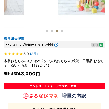
奈良県天理市
ワンストップ特例オンライン申請
e
ま
自
5.0
(3件)
木製おもちゃのだいわの2さい人気おもちゃ_雑貨・日用品 おもち
ゃ・ぬいぐるみ _【1392474】
43,000
寄附金額
エントリー＋チャージでマネー増量！
増量の内訳