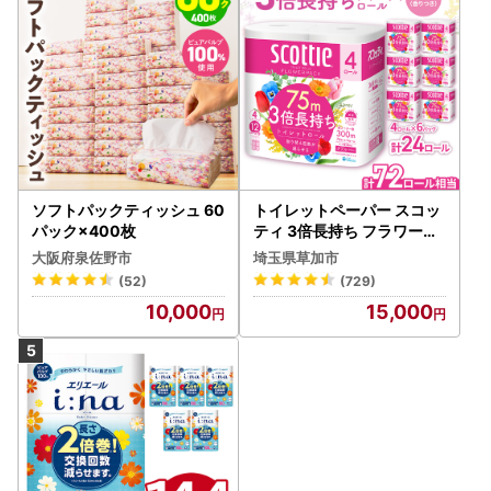
ソフトパックティッシュ 60
トイレットペーパー スコッ
パック×400枚
ティ 3倍長持ち フラワーパ
ック 4ロール×6P
大阪府泉佐野市
埼玉県草加市
(52)
(729)
10,000
15,000