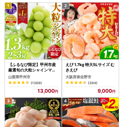
【ふるなび限定】甲州市産
えび 1.7kg 特大5Lサイズ む
厳選旬の大粒シャインマス
きえび
カット 約1.3kg 2～3房【2
山梨県甲州市
大阪府泉佐野市
026年発送】（MG）B12-
(1369)
(394)
472 FN-Limited-VO シャ
13,000
9,000
インマスカット フルーツ