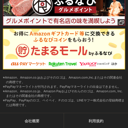
Amazon、Amazon.co.jpおよびそのロゴは、Amazon.com,Inc.またはその関連会社
の商標です。
PayPayマネーライトが付与されます。PayPayマネーライトの出金はできません。
Amazon、Amazon.co.jp、Amazon Payおよびそれらのロゴは、Amazon.com, Inc.
またはその関連会社の商標です。
PayPay、PayPayのロゴ、ペイペイ、Ｐのロゴは、LINEヤフー株式会社の登録商標ま
たは商標です。
会社概要
利用規約