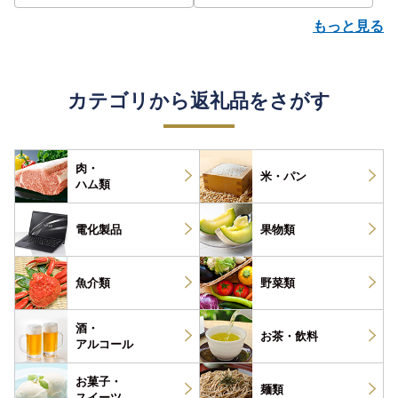
もっと見る
カテゴリから返礼品をさがす
肉・
米・パン
ハム類
電化製品
果物類
魚介類
野菜類
酒・
お茶・
飲料
アルコール
お菓子・
麺類
スイーツ