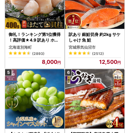
御礼！ランキング第1位獲得
訳あり 銀鮭切身 約2kg サケ
！高評価★4.9 訳あり ホタ
しゃけ 魚 鮭
テ 400g（ほたて 帆立 貝柱
北海道別海町
宮城県気仙沼市
冷凍 ）
(2893)
(2512)
8,000
12,500