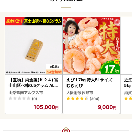
【置物】純金製(Ｋ２４) 富
えび 1.7kg 特大5Lサイズ
近江
士山延べ棒0.5グラム ALP
むきえび
5㎏
BK181
菜 
山梨県南アルプス市
大阪府泉佐野市
滋賀
(0)
(394)
105,000
9,000