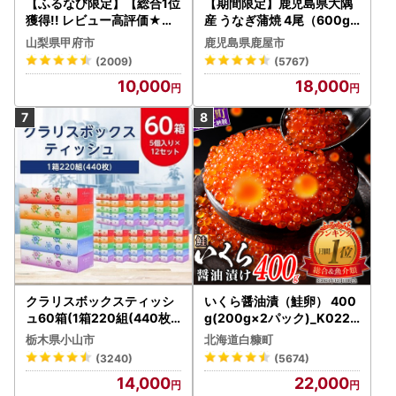
【ふるなび限定】【総合1位
【期間限定】鹿児島県大隅
獲得!! レビュー高評価★】
産 うなぎ蒲焼 4尾（600g
〈2026年度配送分〉山梨
） KN007-004-04-cp18
山梨県甲府市
鹿児島県鹿屋市
県産 シャインマスカット 2
うなぎ 鰻 魚 惣菜 総菜
(2009)
(5767)
～3房（1.0kg以上）シャイ
10,000
18,000
ン フルーツ FN-Limited-S
P
クラリスボックスティッシ
いくら醤油漬（鮭卵） 400
ュ60箱(1箱220組(440枚))
g(200g×2パック)_K022-
(5個入り×12セット)【配送
1676
栃木県小山市
北海道白糠町
不可地域：離島・沖縄県】
(3240)
(5674)
【1256759】
14,000
22,000