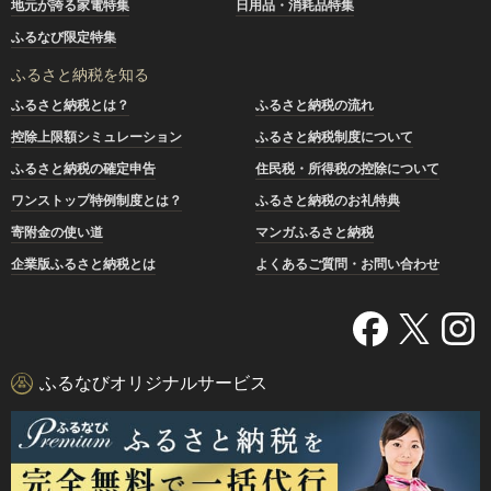
地元が誇る家電特集
日用品・消耗品特集
ふるなび限定特集
ふるさと納税を知る
ふるさと納税とは？
ふるさと納税の流れ
控除上限額シミュレーション
ふるさと納税制度について
ふるさと納税の確定申告
住民税・所得税の控除について
ワンストップ特例制度とは？
ふるさと納税のお礼特典
寄附金の使い道
マンガふるさと納税
企業版ふるさと納税とは
よくあるご質問・お問い合わせ
ふるなびオリジナルサービス