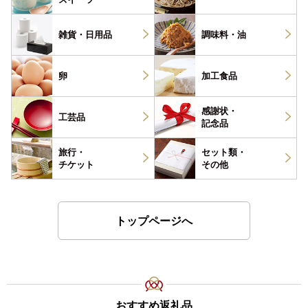
雑貨・
日用品
調味料・
油
卵
加工食品
感謝状・
工芸品
記念品
旅行・
セット類・
チケット
その他
トップページへ
おすすめ返礼品