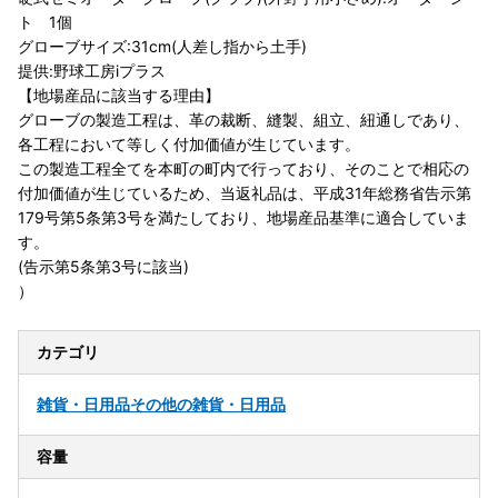
ト 1個
グローブサイズ:31cm(人差し指から土手)
提供:野球工房iプラス
【地場産品に該当する理由】
グローブの製造工程は、革の裁断、縫製、組立、紐通しであり、
各工程において等しく付加価値が生じています。
この製造工程全てを本町の町内で行っており、そのことで相応の
付加価値が生じているため、当返礼品は、平成31年総務省告示第
179号第5条第3号を満たしており、地場産品基準に適合していま
す。
(告示第5条第3号に該当)
）
カテゴリ
雑貨・日用品
その他の雑貨・日用品
容量