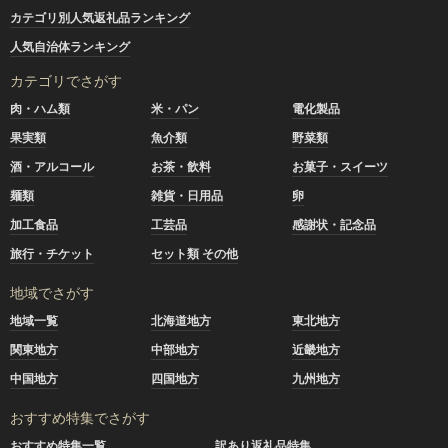
カテゴリ別人気返礼品ランキング
人気自治体ランキング
カテゴリでさがす
肉・ハム類
米・パン
電化製品
果実類
魚介類
野菜類
酒・アルコール
お茶・飲料
お菓子・スイーツ
麺類
雑貨・日用品
卵
加工食品
工芸品
感謝状・記念品
旅行・チケット
セット類 その他
地域でさがす
地域一覧
北海道地方
東北地方
関東地方
中部地方
近畿地方
中国地方
四国地方
九州地方
おすすめ特集でさがす
おすすめ特集一覧
訳あり返礼品特集