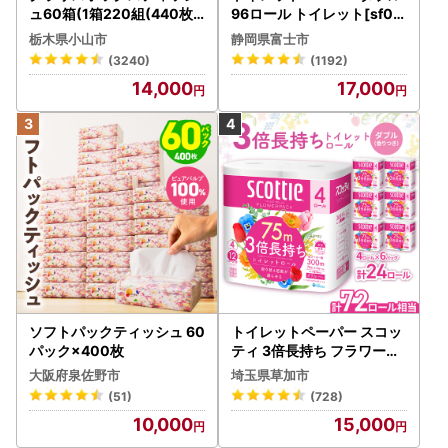
ュ60箱(1箱220組(440枚))
96ロール トイレット[sf00
(5個入り×12セット)【配送
1-012]
栃木県小山市
静岡県富士市
不可地域：離島・沖縄県】
(3240)
(1192)
【1256759】
14,000
17,000
ソフトパックティッシュ 60
トイレットペーパー スコッ
パック×400枚
ティ 3倍長持ち フラワーパ
ック 4ロール×6P
大阪府泉佐野市
埼玉県草加市
(51)
(728)
10,000
15,000