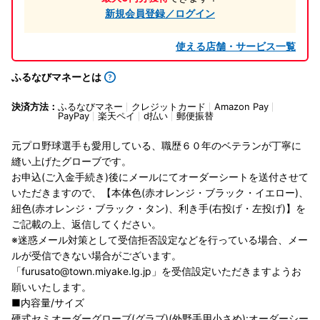
新規会員登録／ログイン
使える店舗・サービス一覧
ふるなびマネーとは
決済方法：
ふるなびマネー
クレジットカード
Amazon Pay
PayPay
楽天ペイ
d払い
郵便振替
元プロ野球選手も愛用している、職歴６０年のベテランが丁寧に
縫い上げたグローブです。
お申込(ご入金手続き)後にメールにてオーダーシートを送付させて
いただきますので、【本体色(赤オレンジ・ブラック・イエロー)、
紐色(赤オレンジ・ブラック・タン)、利き手(右投げ・左投げ)】を
ご記載の上、返信してください。
※迷惑メール対策として受信拒否設定などを行っている場合、メー
ルが受信できない場合がございます。
「furusato@town.miyake.lg.jp」を受信設定いただきますようお
願いいたします。
■内容量/サイズ
硬式セミオーダーグローブ(グラブ)(外野手用小さめ):オーダーシー