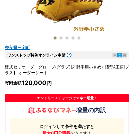
奈良県三宅町
ワンストップ特例オンライン申請
e
ま
自
硬式セミオーダーグローブ(グラブ)(外野手用小さめ)【野球工房iプ
ラス】:オーダーシート
120,000
寄附金額
エントリー＋チャージでマネー増量！
増量の内訳
ログインして
条件を満たすと
最大0円分獲得
できます！