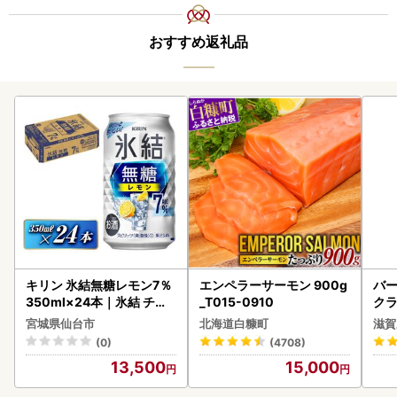
おすすめ返礼品
キリン 氷結無糖レモン7％
エンペラーサーモン 900g
バー
350ml×24本｜氷結 チュ
_T015-0910
クラ
ーハイ 仙台市
アボ
宮城県仙台市
北海道白糠町
滋賀
ン
(0)
(4708)
13,500
15,000