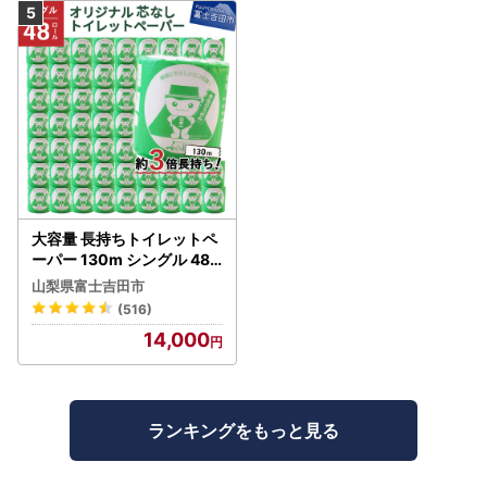
大容量 長持ちトイレットペ
ーパー 130m シングル 48R
芯なし 3倍巻 トイレット
山梨県富士吉田市
(516)
14,000
ランキングをもっと見る