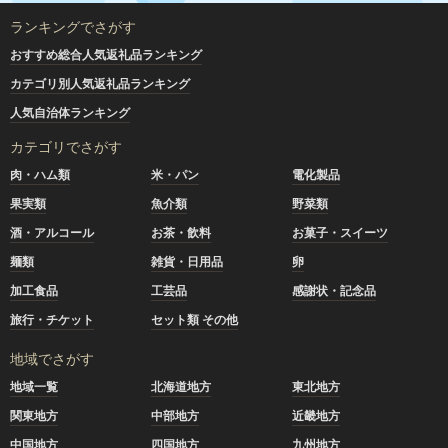
ランキングでさがす
おすすめ総合人気返礼品ランキング
カテゴリ別人気返礼品ランキング
人気自治体ランキング
カテゴリでさがす
肉・ハム類
米・パン
電化製品
果実類
魚介類
野菜類
酒・アルコール
お茶・飲料
お菓子・スイーツ
麺類
雑貨・日用品
卵
加工食品
工芸品
感謝状・記念品
旅行・チケット
セット類 その他
地域でさがす
地域一覧
北海道地方
東北地方
関東地方
中部地方
近畿地方
中国地方
四国地方
九州地方