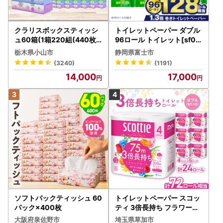
クラリスボックスティッシ
トイレットペーパー ダブル
ュ60箱(1箱220組(440枚))
96ロール トイレット[sf00
(5個入り×12セット)【配送
1-012]
栃木県小山市
静岡県富士市
不可地域：離島・沖縄県】
(3240)
(1191)
【1256759】
14,000
17,000
ソフトパックティッシュ 60
トイレットペーパー スコッ
パック×400枚
ティ 3倍長持ち フラワーパ
ック 4ロール×6P
大阪府泉佐野市
埼玉県草加市