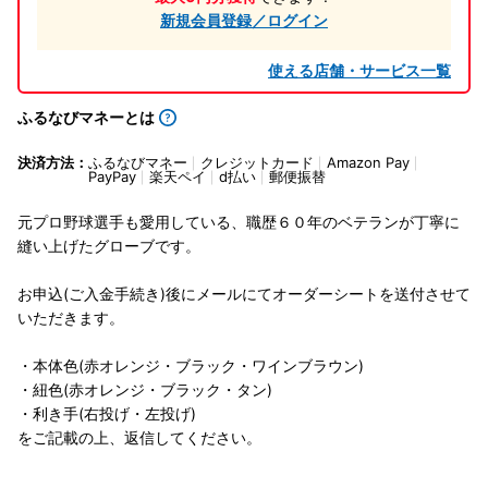
新規会員登録／ログイン
使える店舗・サービス一覧
ふるなびマネーとは
決済方法：
ふるなびマネー
クレジットカード
Amazon Pay
PayPay
楽天ペイ
d払い
郵便振替
元プロ野球選手も愛用している、職歴６０年のベテランが丁寧に
縫い上げたグローブです。
お申込(ご入金手続き)後にメールにてオーダーシートを送付させて
いただきます。
・本体色(赤オレンジ・ブラック・ワインブラウン)
・紐色(赤オレンジ・ブラック・タン)
・利き手(右投げ・左投げ)
をご記載の上、返信してください。