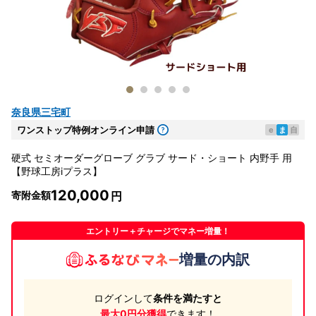
奈良県三宅町
ワンストップ特例オンライン申請
e
ま
自
硬式 セミオーダーグローブ グラブ サード・ショート 内野手 用
【野球工房iプラス】
120,000
寄附金額
エントリー＋チャージでマネー増量！
増量の内訳
ログインして
条件を満たすと
最大0円分獲得
できます！