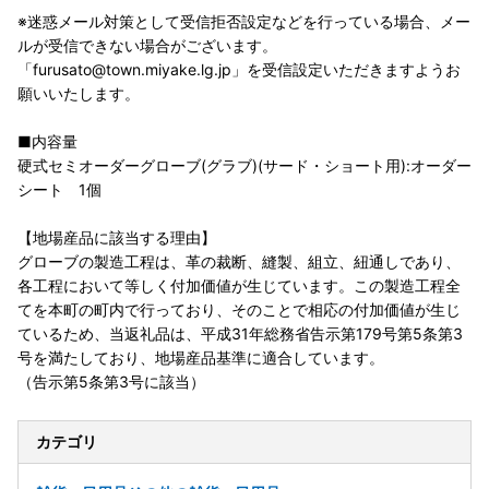
※迷惑メール対策として受信拒否設定などを行っている場合、メー
ルが受信できない場合がございます。
「furusato@town.miyake.lg.jp」を受信設定いただきますようお
願いいたします。
■内容量
硬式セミオーダーグローブ(グラブ)(サード・ショート用):オーダー
シート 1個
【地場産品に該当する理由】
グローブの製造工程は、革の裁断、縫製、組立、紐通しであり、
各工程において等しく付加価値が生じています。この製造工程全
てを本町の町内で行っており、そのことで相応の付加価値が生じ
ているため、当返礼品は、平成31年総務省告示第179号第5条第3
号を満たしており、地場産品基準に適合しています。
（告示第5条第3号に該当）
カテゴリ