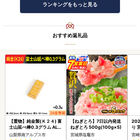
ランキングをもっと見る
おすすめ返礼品
【置物】純金製(Ｋ２４) 富
【ねぎとろ】7日以内発送
20
士山延べ棒0.3グラム ALP
ねぎとろ 500g(100g×5)
り 
BK193
C32
山梨県南アルプス市
宮城県塩竈市
宮崎