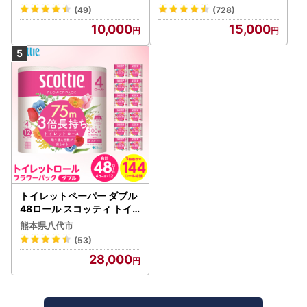
(49)
(728)
10,000
15,000
トイレットペーパー ダブル
48ロール スコッティ トイ
レット
熊本県八代市
(53)
28,000