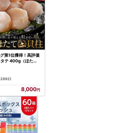
グ第1位獲得！高評価
ホタテ 400g（ほたて
）
(2892)
8,000