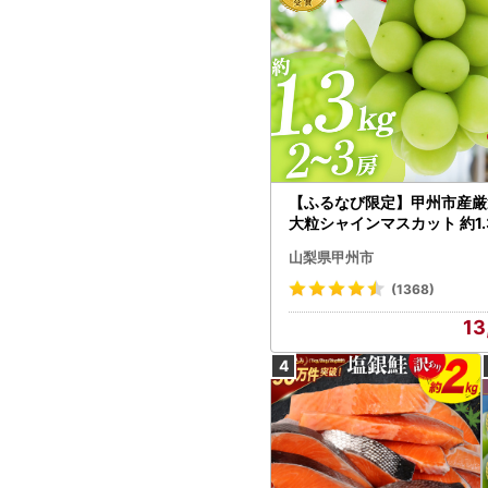
【ふるなび限定】甲州市産厳
大粒シャインマスカット 約1.3
～3房【2026年発送】（MG）
山梨県甲州市
472 FN-Limited-VO シャ
カット フルーツ
(1368)
13