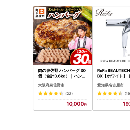
肉の泉佐野 ハンバーグ 30
ReFa BEAUTEC
個（合計3.6kg）｜ハンバ
BX【ホワイト】 
ーグ 訳あり 黒毛和牛×なに
ー 美容 家電 ドラ
大阪府泉佐野市
愛知県名古屋市
わポーク
ファ
(22)
(19
10,000
19