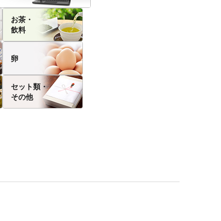
お茶・
飲料
卵
セット類・
その他