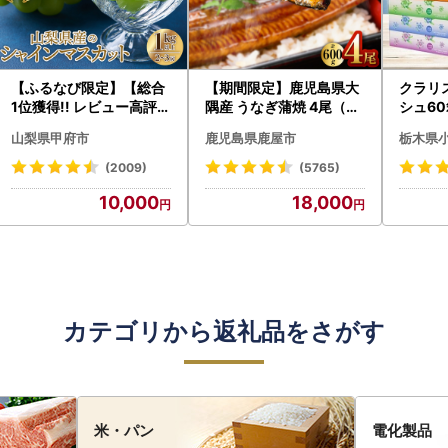
【ふるなび限定】【総合
【期間限定】鹿児島県大
クラリ
1位獲得!! レビュー高評価
隅産 うなぎ蒲焼 4尾（60
シュ60
★】〈2026年度配送分
0g） KN007-004-04-
0枚))
山梨県甲府市
鹿児島県鹿屋市
栃木県
〉山梨県産 シャインマス
cp18 うなぎ 鰻 魚 惣菜 総
ト)【
カット 2～3房（1.0kg以
菜
・沖縄県
(2009)
(5765)
上）シャイン フルーツ F
10,000
18,000
N-Limited-SP
カテゴリから返礼品をさがす
米・パン
電化製品