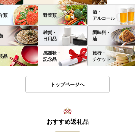
酒・
介類
野菜類
アルコール
雑貨・
調味料・
類
日用品
油
感謝状・
旅行・
芸品
記念品
チケット
トップページへ
おすすめ返礼品