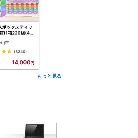
スボックスティッ
箱(1箱220組(44
(5個入り×12セッ
小山市
配送不可地域：離島
】【1256759】
(3240)
14,000
もっと見る