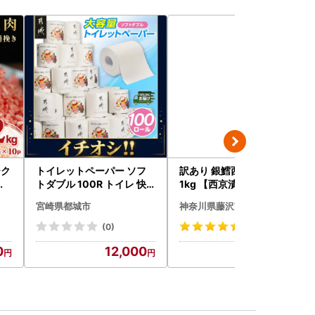
ーク
トイレットペーパー ソフ
訳あり 銀鱈西京漬け 10切
き
トダブル 100R トイレ 快
1kg 【西京漬け】
速〔12-I5-TP100-R〕
宮崎県都城市
神奈川県藤沢市
(0)
(14)
0
12,000
10,000