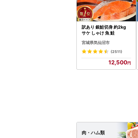
訳あり 銀鮭切身 約2kg
サケ しゃけ 魚 鮭
宮城県気仙沼市
(2511)
12,500
肉・
ハム類