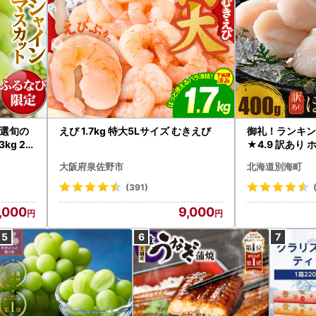
選旬の
えび 1.7kg 特大5Lサイズ むきえび
御礼！ランキン
kg 2
★4.9 訳あり 
B12-
帆立 貝柱 冷凍 
大阪府泉佐野市
北海道別海町
インマス
(391)
,000
9,000