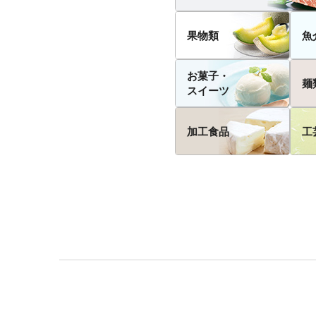
果物類
魚
お菓子・
麺
スイーツ
加工食品
工