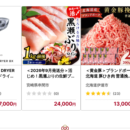
H DRYER
＜2026年9月発送分＞活
＜黄金豚＞ブランドポ
ドライヤ
じめ！黒瀬ぶりの生鮮ブリ
北海道 豚ひき肉 普通挽
イヤー リ
ロイン2節（1.0kg前後）_
200g 10パック 計2kg
宮崎県串間市
北海道伊達市
K001-012-2609
)
(0)
(23)
7,000
24,000
13,00