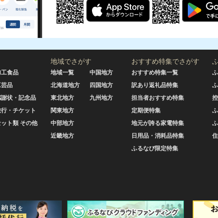
地域でさがす
おすすめ特集でさがす
加工食品
地域一覧
中国地方
おすすめ特集一覧
ふ
工芸品
北海道地方
四国地方
訳あり返礼品特集
ふ
感謝状・記念品
東北地方
九州地方
担当者おすすめ特集
控
旅行・チケット
関東地方
定期便特集
ふ
セット類 その他
中部地方
地元が誇る家電特集
ふ
近畿地方
日用品・消耗品特集
住
ふるなび限定特集