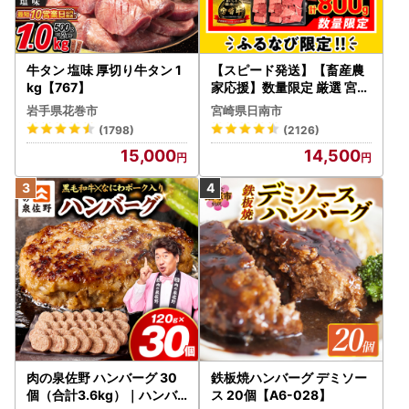
※土日祝日、年始は対応していません。
本サイトの運営は、ふるさと納税サポートセンターが行って
います。電話及びメールは、当センターが対応します。
牛タン 塩味 厚切り牛タン 1
TEL:050-3173-9314
【スピード発送】【畜産農
kg【767】
家応援】数量限定 厳選 宮崎
メール:dazaifu@cyber-records.co.jp
牛 赤身 焼肉 計800g FN-Li
岩手県花巻市
宮崎県日南市
mited-PR_BDV5-26-2W
(1798)
(2126)
15,000
14,500
肉の泉佐野 ハンバーグ 30
鉄板焼ハンバーグ デミソー
個（合計3.6kg）｜ハンバ
ス 20個【A6-028】