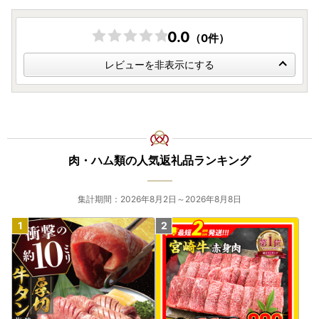
れた場合も、過去に(※他自治体も対象)「自治体マイペー
ジ」にてワンストップ申請オンラインサービスをご利用の場
0.0
（0件）
合は、「寄附金受領証明書」のみ送付いたします。
レビューを非表示にする
【返品について】
・寄附申込みのキャンセル、返礼品の変更・返品はできませ
ん。また、寄附者の都合により返礼品をお届けできなかった
場合、返礼品の再送はできません。あらかじめご了承くださ
い。なお、不在日や不在期間がある場合は事前にご連絡くだ
さい。
肉・ハム類の人気返礼品ランキング
【プライバシーについて】
集計期間：2026年8月2日～2026年8月8日
・寄附者からいただいた個人情報は商品の発送とご連絡以外
には一切使用しません。当センターが責任をもって安全に蓄
積・保管し、第三者に譲渡・提供することはありません。
【営業時間帯について】
・ネットからの申し込みは24時間受け付けています。
電話でのお問合せは下記の時間帯にお願いします。
平日 9:00-17:00