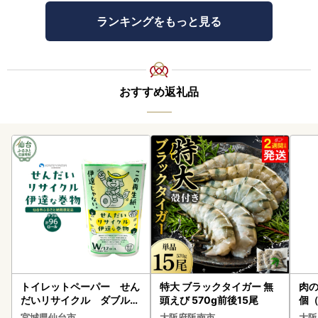
ランキングをもっと見る
おすすめ返礼品
トイレットペーパー せん
特大 ブラックタイガー 無
肉の
だいリサイクル ダブル9
頭えび 570g前後15尾
個（
6ロール｜トイレット
ーグ
宮城県仙台市
大阪府阪南市
大阪