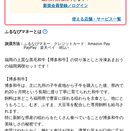
新規会員登録／ログイン
使える店舗・サービス一覧
ふるなびマネーとは
決済方法：
ふるなびマネー
クレジットカード
Amazon Pay
PayPay
楽天ペイ
d払い
福岡の上質な黒毛和牛【博多和牛】の切り落としと冷凍あまおう
の福岡満喫セットです！
【博多和牛】
博多和牛は、主に九州の子牛産地から子牛を購入した後、県内で
約20ヶ月間という長期に渡り丁寧に育てられた和牛です。
飼料は米どころ福岡県で豊富に採れる稲わらを主食とし、他にと
うもろこし、むぎ、ふすま、大豆等を配合した専用飼料も給与さ
れます。
特に新鮮な県産の稲わらをたくさん食べていることが博多和牛の
美味しさの秘密です。
肉質はやわらかく、噛むと肉汁が溢れ、濃厚な旨みが口中に広が