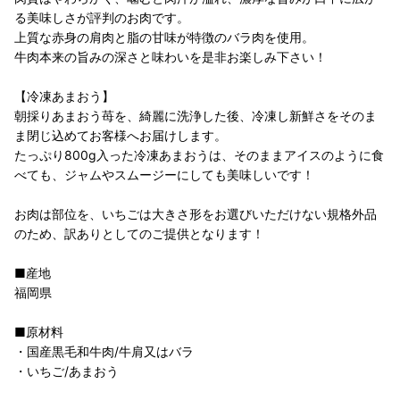
る美味しさが評判のお肉です。
上質な赤身の肩肉と脂の甘味が特徴のバラ肉を使用。
牛肉本来の旨みの深さと味わいを是非お楽しみ下さい！
【冷凍あまおう】
朝採りあまおう苺を、綺麗に洗浄した後、冷凍し新鮮さをそのま
ま閉じ込めてお客様へお届けします。
たっぷり800g入った冷凍あまおうは、そのままアイスのように食
べても、ジャムやスムージーにしても美味しいです！
お肉は部位を、いちごは大きさ形をお選びいただけない規格外品
のため、訳ありとしてのご提供となります！
■産地
福岡県
■原材料
・国産黒毛和牛肉/牛肩又はバラ
・いちご/あまおう