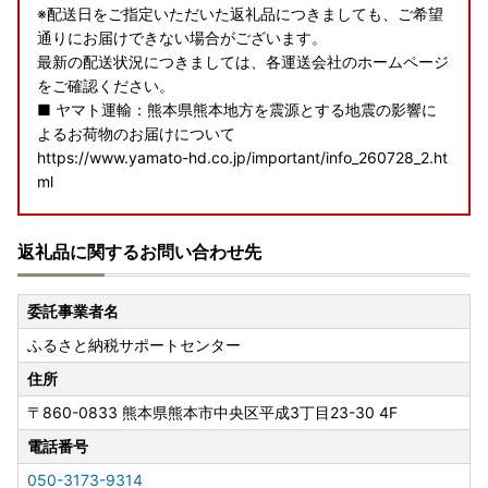
※配送日をご指定いただいた返礼品につきましても、ご希望
通りにお届けできない場合がございます。
最新の配送状況につきましては、各運送会社のホームページ
をご確認ください。
■ ヤマト運輸：熊本県熊本地方を震源とする地震の影響に
よるお荷物のお届けについて
https://www.yamato-hd.co.jp/important/info_260728_2.ht
ml
■ 佐川急便：令和8年熊本地震に伴う集配への影響について
返礼品に関するお問い合わせ先
https://www2.sagawa-exp.co.jp/information/detail/406/
■ 日本郵便（ゆうパック）：熊本県熊本地方を震源とする
委託事業者名
地震の影響について
ふるさと納税サポートセンター
https://www.post.japanpost.jp/newsrelease/pressrelease/
9879629480.html
住所
〒860-0833
熊本県熊本市中央区平成3丁目23-30 4F
寄附者の皆様にはご不便、ご迷惑をおかけし誠に申し訳ござ
いませんが、何卒ご理解賜りますようお願い申し上げます。
電話番号
050-3173-9314