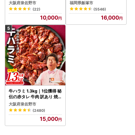
ーグ 訳あり 黒毛和牛×なに
大阪府泉佐野市
福岡県飯塚市
わポーク
(22)
(5546)
10,000
16,000
牛ハラミ 1.3kg｜1位獲得 秘
伝の赤タレ 牛肉 訳あり 焼
肉 BBQ
大阪府泉佐野市
(2480)
15,000