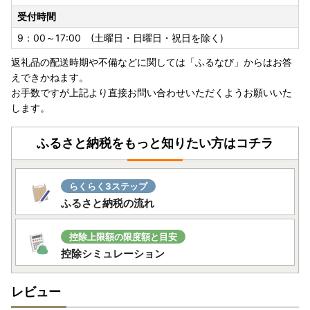
受付時間
【返礼品について】
・返礼品の送付は、太宰府市外在住の方に限らせていただき
9：00～17:00 (土曜日・日曜日・祝日を除く)
ます。
返礼品の配送時期や不備などに関しては「ふるなび」からはお答
・事業者から直接配送します。
えできかねます。
・発送日につきましては、返礼品により異なりますので、商
お手数ですが上記より直接お問い合わせいただくようお願いいた
品ページをご確認ください。
します。
・日時指定はできません。
【寄附金受領証明書及びワンストップ特例申請書について】
ふるさと納税をもっと知りたい方はコチラ
・入金確認後、2週間前後で発送します。
・ワンストップ特例申請書については、必要情報を記載の
上、返送してください。
らくらく3ステップ
・「自治体マイページ」のオンラインワンストップ申請に対
ふるさと納税の流れ
応しています。寄附完了後に送付する「自治体マイページの
ご案内」メールをご確認ください。
控除上限額の限度額と目安
※マイナンバーカード、デジタル庁提供のマイナポータルア
控除シミュレーション
プリが必要です。
レビュー
【ワンストップ特例制度の申請書の送付について】
ワンストップ特例制度の申請書送付を「希望する」と選択さ