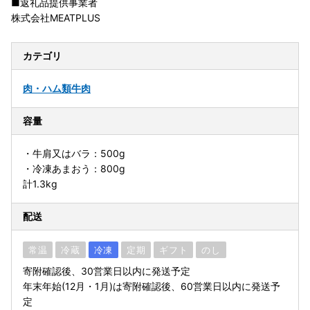
■返礼品提供事業者
株式会社MEATPLUS
カテゴリ
肉・ハム類
牛肉
容量
・牛肩又はバラ：500g
・冷凍あまおう：800g
計1.3kg
配送
常温
冷蔵
冷凍
定期
ギフト
のし
寄附確認後、30営業日以内に発送予定
年末年始(12月・1月)は寄附確認後、60営業日以内に発送予
定