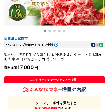
福岡県太宰府市
ワンストップ特例オンライン申請
e
ま
自
訳あり！ 博多和牛 切り落とし ＆ 冷凍 あまおう セット 計1.3kg
肉 和牛 牛肉 いちご イチゴ 苺 フルーツ
17,000
寄附金額
エントリー＋チャージでマネー増量！
増量の内訳
ログインして
条件を満たすと
最大0円分獲得
できます！