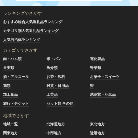
ランキングでさがす
おすすめ総合人気返礼品ランキング
カテゴリ別人気返礼品ランキング
人気自治体ランキング
カテゴリでさがす
肉・ハム類
米・パン
電化製品
果実類
魚介類
野菜類
酒・アルコール
お茶・飲料
お菓子・スイーツ
麺類
雑貨・日用品
卵
加工食品
工芸品
感謝状・記念品
旅行・チケット
セット類 その他
地域でさがす
地域一覧
北海道地方
東北地方
関東地方
中部地方
近畿地方