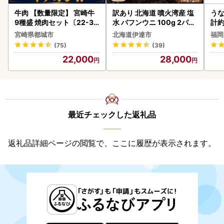
牛肉 【数量限定】 宮崎牛
訳あり 北海道 噴火湾産 塩
うな
9種盛 焼肉セット〔22-31
水 バフンウニ 100g 2パッ
計約
-006-600g〕都城 イチオ
ク 計200g 《アフター保証
な
宮崎県都城市
北海道伊達市
福岡
シ!! 牛肉
付き》うに ウニ 雲丹 海鮮
(75)
(39)
海の幸 魚介類 ウニ丼 お寿
22,000
28,000
司 濃厚 無添加 産地直送 お
取り寄せ 山村水産 送料無
料
最近チェックした返礼品
返礼品詳細ページの閲覧で、ここに履歴が表示されます。