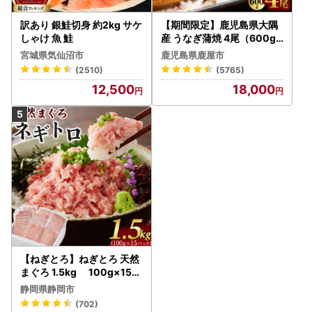
訳あり 銀鮭切身 約2kg サケ
【期間限定】鹿児島県大隅
しゃけ 魚 鮭
産 うなぎ蒲焼 4尾（600g
） KN007-004-04-cp18
宮城県気仙沼市
鹿児島県鹿屋市
うなぎ 鰻 魚 惣菜 総菜
(2510)
(5765)
12,500
18,000
【ねぎとろ】ねぎとろ 天然
まぐろ 1.5kg 100g×15パ
ック
静岡県静岡市
(702)