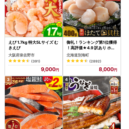
えび 1.7kg 特大5Lサイズ む
御礼！ランキング第1位獲得
きえび
！高評価★4.9 訳あり ホタ
テ 400g（ほたて 帆立 貝柱
大阪府泉佐野市
北海道別海町
冷凍 ）
(391)
(2892)
9,000
8,000