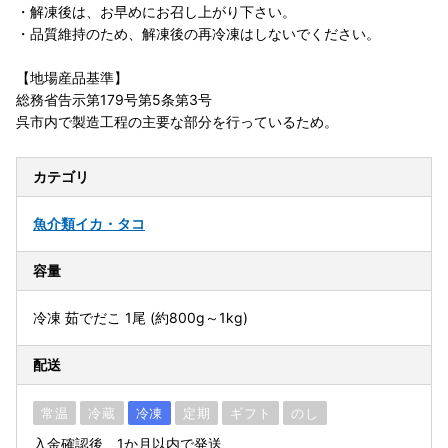
・解凍後は、お早めにお召し上がり下さい。
・品質維持のため、解凍後の再冷凍はしないでください。
【地場産品基準】
総務省告示第179号第5条第3号
呉市内で製造工程の主要な部分を行っているため。
カテゴリ
魚介類
イカ・タコ
容量
冷凍 茹でだこ 1尾 (約800g～1kg)
配送
常温
冷蔵
冷凍
定期
ギフト
のし
入金確認後、1か月以内で発送