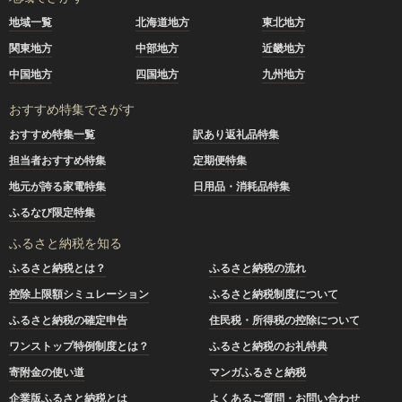
地域一覧
北海道地方
東北地方
関東地方
中部地方
近畿地方
中国地方
四国地方
九州地方
おすすめ特集でさがす
おすすめ特集一覧
訳あり返礼品特集
担当者おすすめ特集
定期便特集
地元が誇る家電特集
日用品・消耗品特集
ふるなび限定特集
ふるさと納税を知る
ふるさと納税とは？
ふるさと納税の流れ
控除上限額シミュレーション
ふるさと納税制度について
ふるさと納税の確定申告
住民税・所得税の控除について
ワンストップ特例制度とは？
ふるさと納税のお礼特典
寄附金の使い道
マンガふるさと納税
企業版ふるさと納税とは
よくあるご質問・お問い合わせ