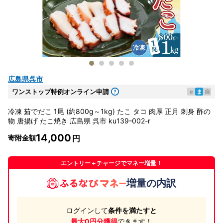
広島県呉市
ワンストップ特例オンライン申請
e
ま
自
冷凍 茹でだこ 1尾 (約800g～1kg) たこ タコ 肉厚 正月 刺身 酢の
物 唐揚げ たこ焼き 広島県 呉市 ku139-002-r
14,000
寄附金額
エントリー＋チャージでマネー増量！
増量の内訳
ログインして
条件を満たすと
最大0円分獲得
できます！