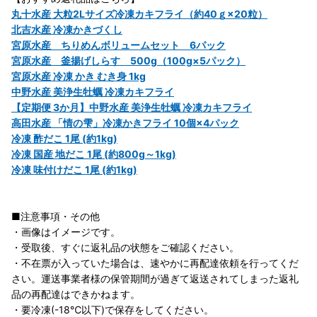
丸十水産 大粒2Lサイズ冷凍カキフライ（約40ｇ×20粒）
北吉水産 冷凍かきづくし
宮原水産 ちりめんボリュームセット 6パック
宮原水産 釜揚げしらす 500g（100g×5パック）
宮原水産 冷凍 かき むき身 1kg
中野水産 美浄生牡蠣 冷凍カキフライ
【定期便 3か月】中野水産 美浄生牡蠣 冷凍カキフライ
高田水産 「情の雫」冷凍かきフライ 10個×4パック
冷凍 酢だこ 1尾 (約1kg)
冷凍 国産 地だこ 1尾 (約800g～1kg)
冷凍 味付けだこ 1尾 (約1kg)
■注意事項・その他
・画像はイメージです。
・受取後、すぐに返礼品の状態をご確認ください。
・不在票が入っていた場合は、速やかに再配達依頼を行ってくだ
さい。運送事業者様の保管期間が過ぎて返送されてしまった返礼
品の再配達はできかねます。
・要冷凍(-18℃以下)で保存をしてください。