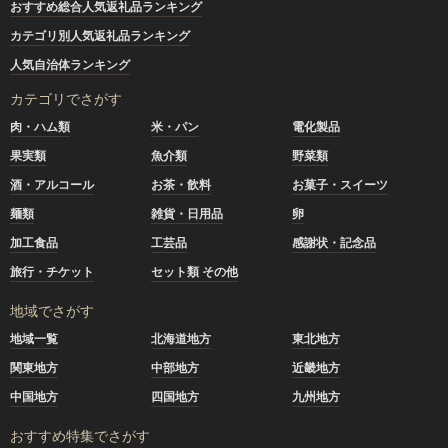
おすすめ総合人気返礼品ランキング
カテゴリ別人気返礼品ランキング
人気自治体ランキング
カテゴリでさがす
肉・ハム類
米・パン
電化製品
果実類
魚介類
野菜類
酒・アルコール
お茶・飲料
お菓子・スイーツ
麺類
雑貨・日用品
卵
加工食品
工芸品
感謝状・記念品
旅行・チケット
セット類 その他
地域でさがす
地域一覧
北海道地方
東北地方
関東地方
中部地方
近畿地方
中国地方
四国地方
九州地方
おすすめ特集でさがす