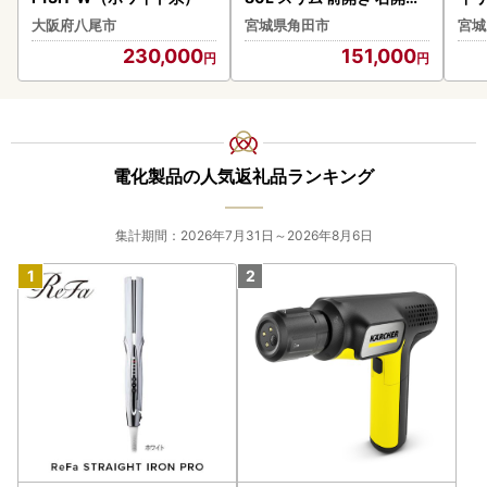
アイリスオーヤマ スキマ
-W
大阪府八尾市
宮城県角田市
宮城
ックス IUSN-S8D-W ホワ
230,000
151,000
イト
電化製品の人気返礼品ランキング
集計期間：2026年7月31日～2026年8月6日