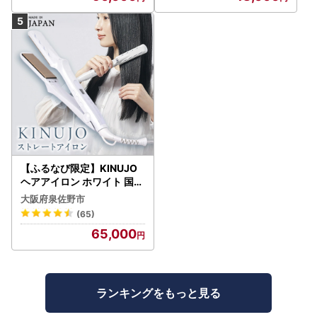
【ふるなび限定】KINUJO
ヘアアイロン ホワイト 国内
製造 FN-Limited-PR
大阪府泉佐野市
(65)
65,000
ランキングをもっと見る