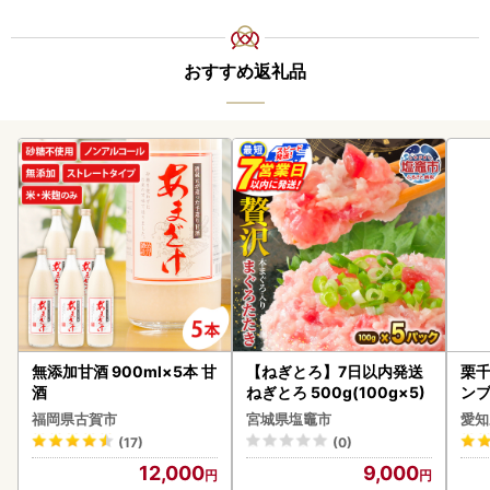
おすすめ返礼品
無添加甘酒 900ml×5本 甘
【ねぎとろ】7日以内発送
栗千
酒
ねぎとろ 500g(100g×5)
ンブ
デザ
福岡県古賀市
宮城県塩竈市
愛知
(17)
(0)
12,000
9,000