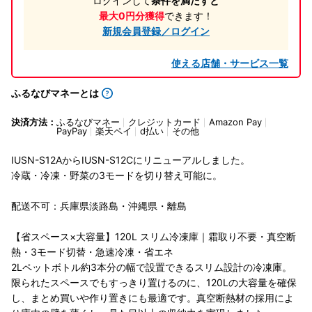
ログインして
条件を満たすと
最大0円分獲得
できます！
新規会員登録／ログイン
使える店舗・サービス一覧
ふるなびマネーとは
決済方法：
ふるなびマネー
クレジットカード
Amazon Pay
PayPay
楽天ペイ
d払い
その他
IUSN-S12AからIUSN-S12Cにリニューアルしました。
冷蔵・冷凍・野菜の3モードを切り替え可能に。
配送不可：兵庫県淡路島・沖縄県・離島
【省スペース×大容量】120L スリム冷凍庫｜霜取り不要・真空断
熱・3モード切替・急速冷凍・省エネ
2Lペットボトル約3本分の幅で設置できるスリム設計の冷凍庫。
限られたスペースでもすっきり置けるのに、120Lの大容量を確保
し、まとめ買いや作り置きにも最適です。真空断熱材の採用によ