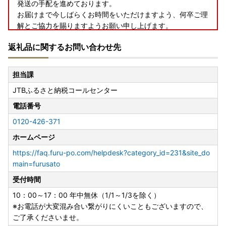
発送の手配を進めております。
お届けまで今しばらくお時間をいただけますよう、何卒ご理
解とご協力を賜りますようお願い申し上げます。
返礼品に関するお問い合わせ先
◆お礼の品配送について◆
担当課
早期納品や納期日指定、数か月先の納品希望等のご要望はお
JTBふるさと納税コールセンター
受けできません。
お届けまでに２～４か月かかる場合がございます。
電話番号
※配送に関するお問い合わせ（ご不在日や長期不在のご予定
0120-426-371
がある場合）は、ご寄附後に下記問い合わせフォームまたは
JTBふるさと納税コールセンターまでお電話にてご連絡いた
ホームページ
だけますようお願いいたします。
https://faq.furu-po.com/helpdesk?category_id=231&site_do
（ご希望にそえない場合はご了承くださいませ）
main=furusato
受付時間
◆アイリスオーヤマ製品について◆
※「組み立て不要」の記載がないものは、お客様組み立てと
10：00～17：00 年中無休（1/1～1/3を除く）
なっております。（工具は入っておりません）
※お電話が大変混み合い繋がりにくいこともございますので、
※メーカー保証は、アイリスオーヤマの規定に準じます。
ご了承くださいませ。
（詳細はアイリスオーヤマ公式HP内「お客様サポート・お