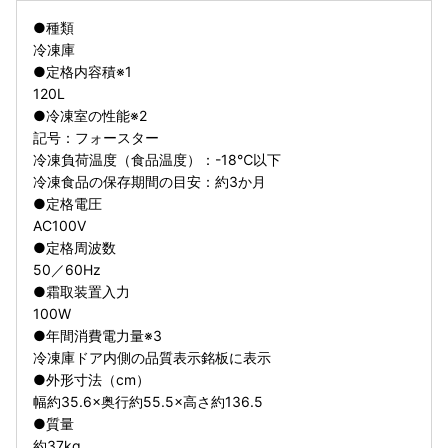
●種類
冷凍庫
●定格内容積※1
120L
●冷凍室の性能※2
記号：フォースター
冷凍負荷温度（食品温度）：-18℃以下
冷凍食品の保存期間の目安：約3か月
●定格電圧
AC100V
●定格周波数
50／60Hz
●霜取装置入力
100W
●年間消費電力量※3
冷凍庫ドア内側の品質表示銘板に表示
●外形寸法（cm）
幅約35.6×奥行約55.5×高さ約136.5
●質量
約37kg