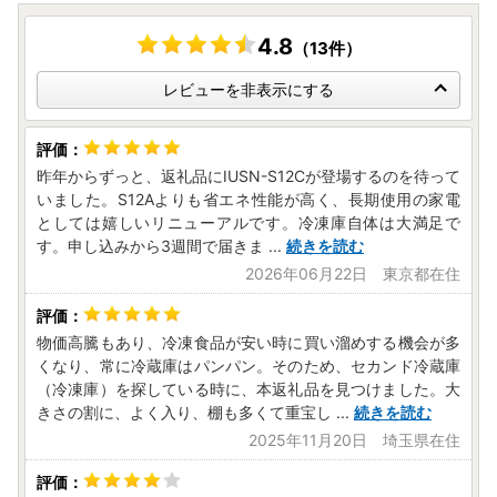
営業時間：10：00～17：00（1/1～1/3を除く）
商品不具合などのお問い合わせも、こちらのお問い合わせ先
4.8
（13件）
までご連絡をお願い致します。
レビューへの書き込みでは対応できませんのでご了承願いま
レビューを非表示にする
す
昨年からずっと、返礼品にIUSN-S12Cが登場するのを待って
いました。S12Aよりも省エネ性能が高く、長期使用の家電
としては嬉しいリニューアルです。冷凍庫自体は大満足で
す。申し込みから3週間で届きま
...
続きを読む
2026年06月22日 東京都在住
物価高騰もあり、冷凍食品が安い時に買い溜めする機会が多
くなり、常に冷蔵庫はパンパン。そのため、セカンド冷蔵庫
（冷凍庫）を探している時に、本返礼品を見つけました。大
きさの割に、よく入り、棚も多くて重宝し
...
続きを読む
2025年11月20日 埼玉県在住