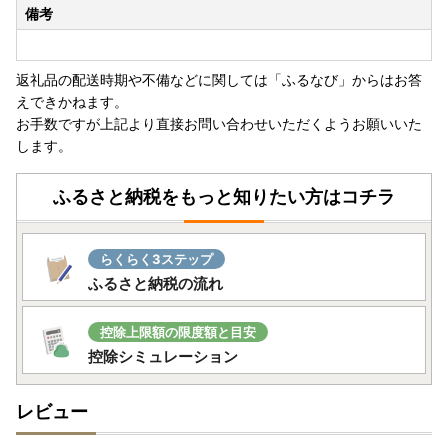
備考
問合せ」で検索ください）
※ふるさと納税では領収証がございませんので、寄附受領証
明書を保管ください。
返礼品の配送時期や不備などに関しては「ふるなび」からはお答
※保証期間の開始日は、返礼品のお届け日から対象といたし
えできかねます。
ます。
お手数ですが上記より直接お問い合わせいただくようお願いいた
※保証適用外品もありますことご承知おきください。
します。
※未開封・未使用であっても、メーカー保証の期間は変わり
ません
ふるさと納税をもっと知りたい方はコチラ
保証期間内に故障や不具合が生じた場合は、保証規定にした
がって修理や交換等の方法でご対応となりますので、アイリ
スオーヤマ公式HP内「お客様サポート・お問合せ」或いは
らくらく3ステップ
同梱されている保証書に記載の連絡先までお問い合わせくだ
ふるさと納税の流れ
さい。
～問い合わせについて～
控除上限額の限度額と目安
控除シミュレーション
JTBふるさと納税コールセンター
TEL：0120-426-371
レビュー
お問い合わせフォーム：https://faq.furu-po.com/helpdes
k?category_id=231&site_domain=furusato