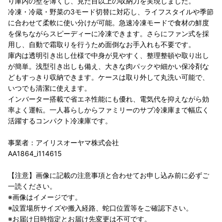
り庫内の壁を薄くし、見た目以上の収納力を実現しました。
冷凍・冷蔵・野菜の3モード切替に対応し、ライフスタイルや季節
に合わせて柔軟に使い分けが可能。急速冷凍モードで食材の鮮度
を保ちながらスピーディーに冷凍できます。さらにファン式を採
用し、自動で霜取りを行うため面倒なお手入れも不要です。
庫内は透明引き出し仕様で中身が見やすく、整理整頓や取り出し
が簡単。浅型引き出しも備え、大きな肉パックや細かい保冷剤な
どもすっきり収納できます。ケースは取り外して丸洗い可能で、
いつでも清潔に使えます。
インバーター搭載で省エネ性能にも優れ、電気代を抑えながら効
率よく運転。一人暮らしからファミリーのサブ冷凍庫まで幅広く
活躍するコンパクト冷凍庫です。
事業者：アイリスオーヤマ株式会社
AA1864_i114615
【注意】画像に記載の注意事項と合わせてお申し込み前に必ずご
一読ください。
※画像はイメージです。
※設置場所サイズや搬入経路、蛇口位置等をご確認下さい。
※お届け日時指定とお届け先変更は不可です。