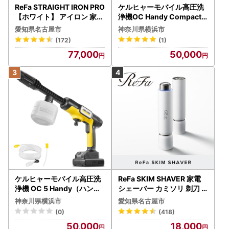
ReFa STRAIGHT IRON PRO
ケルヒャーモバイル高圧洗
【ホワイト】 アイロン 家電
浄機OC Handy Compact
美容 リファ アイロン
（ハンディエア） APV000
愛知県名古屋市
神奈川県横浜市
7
(172)
(1)
77,000
50,000
ケルヒャーモバイル高圧洗
ReFa SKIM SHAVER 家電
浄機 OC 5 Handy（ハンデ
シェーバー カミソリ 剃刀
ィジェット） APV0006
シェーバー
神奈川県横浜市
愛知県名古屋市
(0)
(418)
50,000
18,000