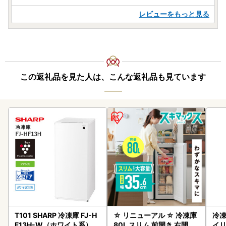
レビューをもっと見る
この返礼品を見た人は、こんな返礼品も見ています
T101 SHARP 冷凍庫 FJ-H
☆ リニューアル ☆ 冷凍庫
冷凍
F13H-W（ホワイト系）
80L スリム 前開き 右開き
イリ