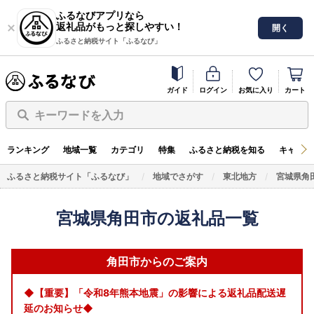
ふるなびアプリなら
返礼品がもっと探しやすい！
開く
ふるさと納税サイト「ふるなび」
ガイド
ログイン
お気に入り
カート
キーワードを入力
ランキング
地域一覧
カテゴリ
特集
ふるさと納税を知る
キャンペ
ふるさと納税サイト「ふるなび」
地域でさがす
東北地方
宮城県角
宮城県角田市の返礼品一覧
角田市からのご案内
◆【重要】「令和8年熊本地震」の影響による返礼品配送遅
延のお知らせ◆