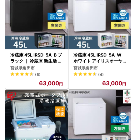
冷蔵庫 45L IRSD-5A-B ブ
冷蔵庫 45L IRSD-5A-W
ラック ｜ 冷蔵庫 新生活 ひ
ホワイト アイリスオーヤ
とり暮らし アイリスオー
マ ｜ 冷蔵庫 新生活 ひとり
宮城県角田市
宮城県角田市
ヤマ
暮らし
(5)
(4)
63,000
63,000