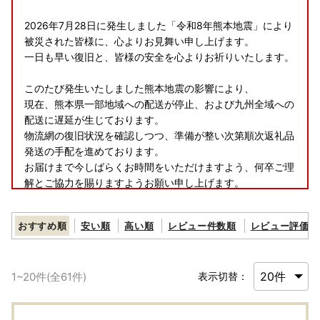
2026年7月28日に発生しました「令和8年熊本地震」により
被災された皆様に、心よりお見舞い申し上げます。
一日も早い復旧と、皆様の安全を心よりお祈りいたします。
このたび発生いたしました熊本地震の影響により、
現在、熊本県一部地域への配送が停止、および九州全域への
配送に遅延が生じております。
物流網の復旧状況を確認しつつ、準備が整い次第順次返礼品
発送の手配を進めております。
お届けまで今しばらくお時間をいただけますよう、何卒ご理
解とご協力を賜りますようお願い申し上げます。
おすすめ順
安い順
高い順
レビュー件数順
レビュー評価順
◆お礼の品配送について◆
早期納品や納期日指定、数か月先の納品希望等のご要望はお
1
~
20
件(全
61
件)
表示切替：
受けできません。
お届けまでに２～４か月かかる場合がございます。
※配送に関するお問い合わせ（ご不在日や長期不在のご予定