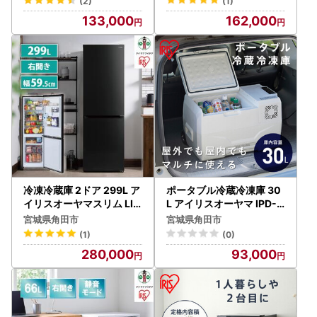
(2)
(1)
133,000
162,000
冷凍冷蔵庫 2ドア 299L ア
ポータブル冷蔵冷凍庫 30
イリスオーヤマスリム LIR
L アイリスオーヤマ IPD-3
SN-30A-B ブラック ｜ 冷
B-W ホワイト ｜ 冷蔵庫
宮城県角田市
宮城県角田市
蔵庫 新生活
新生活 ひとり暮らし
(1)
(0)
280,000
93,000