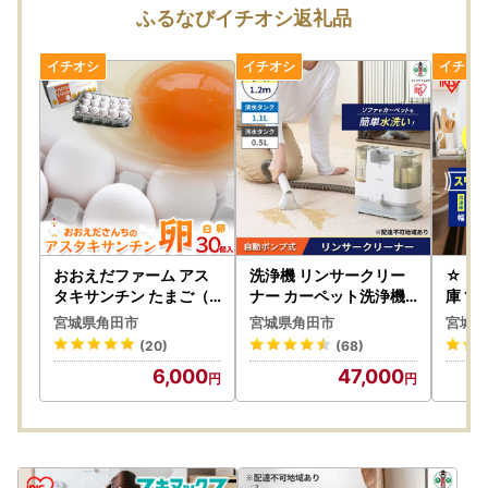
がある場合）は、ご寄附後に下記問い合わせフォームまたは
ふるなびイチオシ返礼品
JTBふるさと納税コールセンターまでお電話にてご連絡いた
だけますようお願いいたします。
（ご希望にそえない場合はご了承くださいませ）
◆アイリスオーヤマ製品について◆
※「組み立て不要」の記載がないものは、お客様組み立てと
なっております。（工具は入っておりません）
※メーカー保証は、アイリスオーヤマの規定に準じます。
（詳細はアイリスオーヤマ公式HP内「お客様サポート・お
問合せ」で検索ください）
※ふるさと納税では領収証がございませんので、寄附受領証
おおえだファーム アス
洗浄機 リンサークリー
☆ リ
明書を保管ください。
タキサンチン たまご（
ナー カーペット洗浄機
庫 1
白）Lサイズ 30個入り
車内掃除機 自動ポンプ
ホワイ
※保証期間の開始日は、返礼品のお届け日から対象といたし
宮城県角田市
宮城県角田市
宮城県
｜たまご
式 アイリスオーヤマ RN
ヤマ I
ます。
(20)
(68)
S-P10-W
キマッ
※保証適用外品もありますことご承知おきください。
6,000
47,000
※未開封・未使用であっても、メーカー保証の期間は変わり
ません
保証期間内に故障や不具合が生じた場合は、保証規定にした
がって修理や交換等の方法でご対応となりますので、アイリ
スオーヤマ公式HP内「お客様サポート・お問合せ」或いは