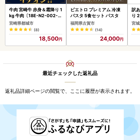
牛肉 宮崎牛 赤身＆霜降り 1
ピエトロ プレミアム 冷凍
訳あ
kg 牛肉〔18E-N2-002-1
パスタ 5食セット パスタ
り 2
kg-S4A6-CF〕
鮭
宮崎県都城市
福岡県古賀市
宮城
(8)
(14)
18,500
24,000
最近チェックした返礼品
返礼品詳細ページの閲覧で、ここに履歴が表示されます。