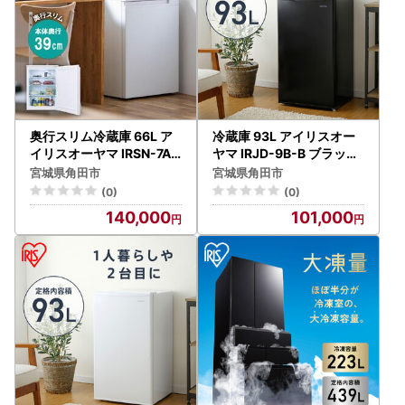
奥行スリム冷蔵庫 66L ア
冷蔵庫 93L アイリスオー
イリスオーヤマ IRSN-7A-
ヤマ IRJD-9B-B ブラック
W ホワイト ｜ 冷蔵庫 新
｜ 冷蔵庫 新生活 ひとり暮
宮城県角田市
宮城県角田市
生活 ひとり暮らし
らし
(0)
(0)
140,000
101,000