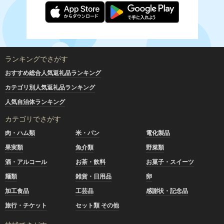
ランキングでさがす
おすすめ総合人気返礼品ランキング
カテゴリ別人気返礼品ランキング
人気自治体ランキング
カテゴリでさがす
肉・ハム類
米・パン
電化製品
果実類
魚介類
野菜類
酒・アルコール
お茶・飲料
お菓子・スイーツ
麺類
雑貨・日用品
卵
加工食品
工芸品
感謝状・記念品
旅行・チケット
セット類 その他