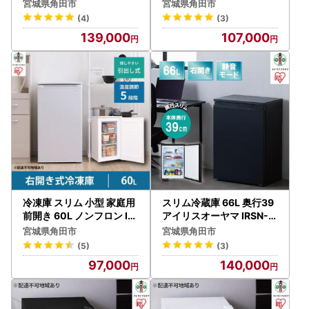
ト ｜ 冷蔵庫 新生活
活 ひとり暮らし アイリス
宮城県角田市
宮城県角田市
オーヤマ
(4)
(3)
139,000
107,000
冷凍庫 スリム 小型 家庭用
スリム冷蔵庫 66L 奥行39
前開き 60L ノンフロン IU
アイリスオーヤマ IRSN-7
SD-6B-W ホワイト ｜ 冷
A-B ブラック ｜ 冷蔵庫 新
宮城県角田市
宮城県角田市
凍庫 アイリスオーヤマ
生活 ひとり暮らし
(5)
(3)
97,000
140,000