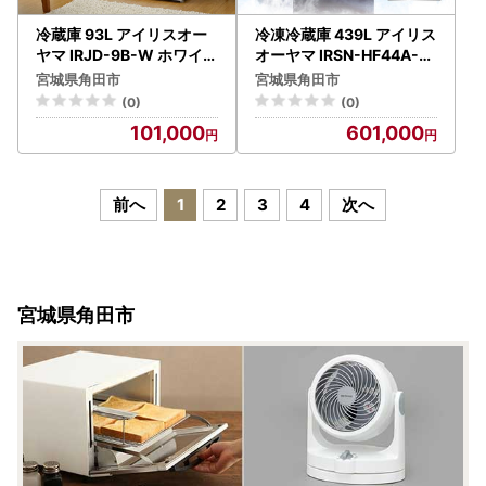
冷蔵庫 93L アイリスオー
冷凍冷蔵庫 439L アイリス
ヤマ IRJD-9B-W ホワイト
オーヤマ IRSN-HF44A-B
｜ 冷蔵庫 新生活 ひとり暮
ブラック ｜ 冷蔵庫 新生活
宮城県角田市
宮城県角田市
らし
(0)
(0)
101,000
601,000
前へ
1
2
3
4
次へ
宮城県角田市