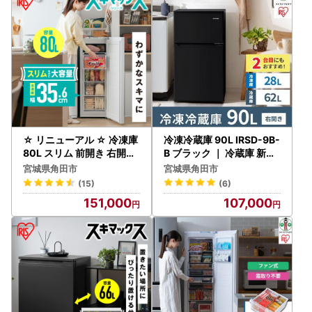
同梱されている保証書に記載の連絡先までお問い合わせくだ
さい。
～問い合わせについて～
JTBふるさと納税コールセンター
TEL：0120-426-371
お問い合わせフォーム：https://faq.furu-po.com/helpdes
k?category_id=231&site_domain=furusato
☆ リニューアル ☆ 冷凍庫
冷凍冷蔵庫 90L IRSD-9B-
営業時間：10：00～17：00（1/1～1/3を除く）
80L スリム 前開き 右開き
B ブラック ｜ 冷蔵庫 新生
アイリスオーヤマ スキマ
活 ひとり暮らし アイリス
商品不具合などのお問い合わせも、こちらのお問い合わせ先
宮城県角田市
宮城県角田市
ックス IUSN-S8D-W ホワ
オーヤマ
までご連絡をお願い致します。
(15)
(6)
イト
レビューへの書き込みでは対応できませんのでご了承願いま
151,000
107,000
す