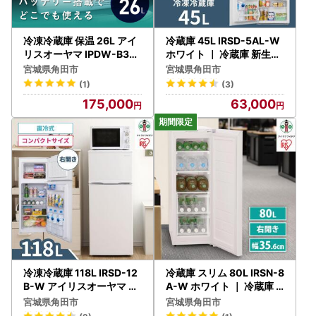
冷凍冷蔵庫 保温 26L アイ
冷蔵庫 45L IRSD-5AL-W
リスオーヤマ IPDW-B3A-
ホワイト ｜ 冷蔵庫 新生活
W ホワイト ｜ 冷蔵庫 新生
ひとり暮らし アイリスオ
宮城県角田市
宮城県角田市
活 ひとり暮らし
ーヤマ
(1)
(3)
175,000
63,000
冷凍冷蔵庫 118L IRSD-12
冷蔵庫 スリム 80L IRSN-8
B-W アイリスオーヤマ ｜
A-W ホワイト ｜ 冷蔵庫
冷蔵庫
アイリスオーヤマ
宮城県角田市
宮城県角田市