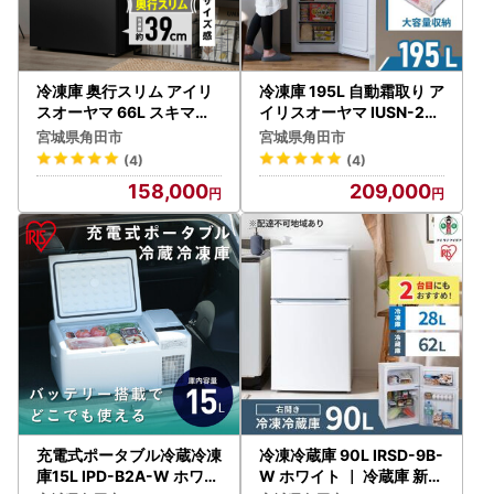
冷凍庫 奥行スリム アイリ
冷凍庫 195L 自動霜取り ア
スオーヤマ 66L スキマッ
イリスオーヤマ IUSN-20
クス IUSN-7B-B ブラック
A-W ホワイト ｜ 冷凍庫
宮城県角田市
宮城県角田市
｜ 冷凍庫
(4)
(4)
158,000
209,000
充電式ポータブル冷蔵冷凍
冷凍冷蔵庫 90L IRSD-9B-
庫15L IPD-B2A-W ホワイ
W ホワイト ｜ 冷蔵庫 新生