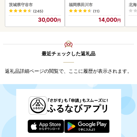
8本 ビール
( 
茨城県守谷市
福岡県田川市
北海
クラ
(245)
(11)
贈答
30,000
14,000
御中
い 
ル 
02
最近チェックした返礼品
返礼品詳細ページの閲覧で、ここに履歴が表示されます。