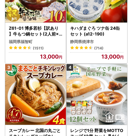
Z61-01 博多若杉【訳あり
キハダまぐろ ツナ缶 24缶
】牛もつ鍋セット(2人前×5
セット (a12-190)
) 10人前 もつ鍋
福岡県福智町
静岡県焼津市
(1511)
(714)
13,000
13,000
スープカレー 北国の丸ごと
レンジで1分 野菜をMOTTO