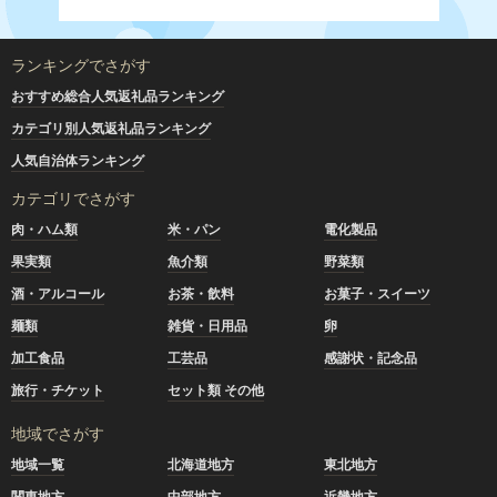
ランキングでさがす
おすすめ総合人気返礼品ランキング
カテゴリ別人気返礼品ランキング
人気自治体ランキング
カテゴリでさがす
肉・ハム類
米・パン
電化製品
果実類
魚介類
野菜類
酒・アルコール
お茶・飲料
お菓子・スイーツ
麺類
雑貨・日用品
卵
加工食品
工芸品
感謝状・記念品
旅行・チケット
セット類 その他
地域でさがす
地域一覧
北海道地方
東北地方
関東地方
中部地方
近畿地方