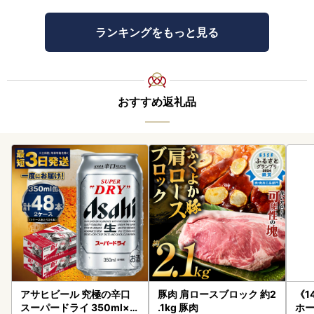
ランキングをもっと見る
おすすめ返礼品
アサヒビール 究極の辛口
豚肉 肩ロースブロック 約2
《1
スーパードライ 350ml×4
.1kg 豚肉
ホ