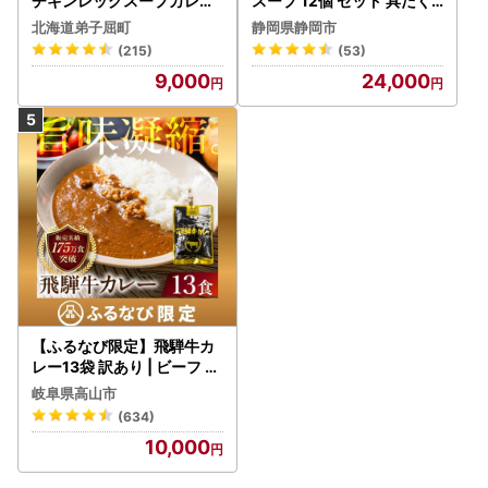
チキンレッグスープカレー
スープ 12個 セット 具だく
4個 3739
さんスープ 朝食 惣菜 国産
北海道弟子屈町
静岡県静岡市
野菜 常温保存
(215)
(53)
9,000
24,000
【ふるなび限定】飛騨牛カ
レー13袋 訳あり | ビーフ レ
トルト 訳あり DC006-CP
岐阜県高山市
01 FN-Limited-VO
(634)
10,000