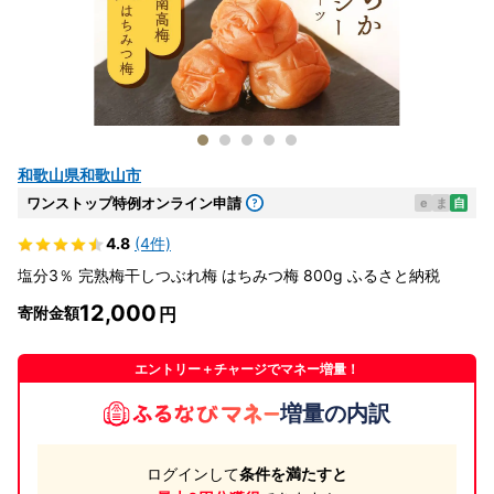
和歌山県和歌山市
ワンストップ特例オンライン申請
e
ま
自
4.8
(4件)
塩分3％ 完熟梅干しつぶれ梅 はちみつ梅 800g ふるさと納税
12,000
寄附金額
エントリー＋チャージでマネー増量！
増量の内訳
ログインして
条件を満たすと