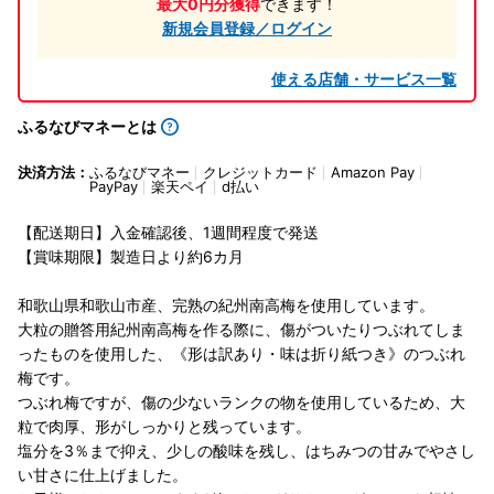
最大0円分獲得
できます！
新規会員登録／ログイン
使える店舗・サービス一覧
ふるなびマネーとは
決済方法：
ふるなびマネー
クレジットカード
Amazon Pay
PayPay
楽天ペイ
d払い
【配送期日】入金確認後、1週間程度で発送
【賞味期限】製造日より約6カ月
和歌山県和歌山市産、完熟の紀州南高梅を使用しています。
大粒の贈答用紀州南高梅を作る際に、傷がついたりつぶれてしま
ったものを使用した、《形は訳あり・味は折り紙つき》のつぶれ
梅です。
つぶれ梅ですが、傷の少ないランクの物を使用しているため、大
粒で肉厚、形がしっかりと残っています。
塩分を3％まで抑え、少しの酸味を残し、はちみつの甘みでやさし
い甘さに仕上げました。