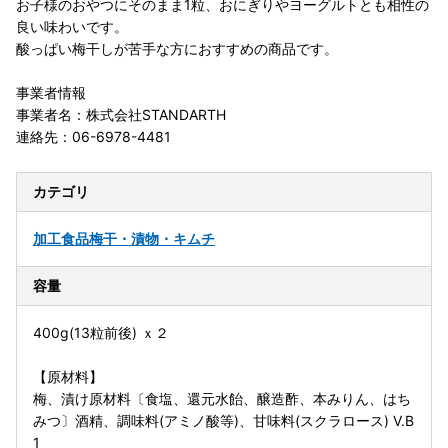
お子様のおやつにそのまま1粒、おにぎりやヨーグルトとも相性の
良い味わいです。
酸っぱい梅干しが苦手な方におすすめの商品です。
事業者情報
事業者名：株式会社STANDARTH
連絡先：06-6978-4481
カテゴリ
加工食品
梅干・漬物・キムチ
容量
400g(13粒前後) ｘ２
【原材料】
梅、漬け原材料〔食塩、還元水飴、醸造酢、本みりん、はち
みつ〕酒精、調味料(アミノ酸等)、甘味料(スクラロース) V.B
1