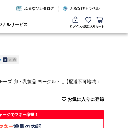
ふるなびカタログ
ふるなびトラベル
ジナルサービス
ログイン
お気に入り
カート
e
ま
自
チーズ 卵・乳製品 ヨーグルト _【配送不可地域：
お気に入りに登録
ャージでマネー増量！
増量の内訳