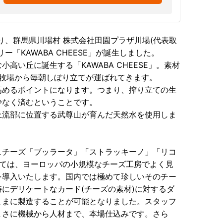
4月より、群馬県川場村 株式会社田園プラザ川場(代表取
「KAWABA CHEESE」が誕生しました。
高い丘に誕生する「KAWABA CHEESE」。素材
い牧場から毎朝しぼり立てが運ばれてきます。
高めるポイントになります。つまり、搾り立ての生
少なく済むということです。
上流部に位置する武尊山が育んだ天然水を使用しま
ュチーズ「ブッラータ」「ストラッキーノ」「リコ
いては、ヨーロッパの小規模なチーズ工房でよく見
を導入いたします。国内では極めて珍しいそのチー
にデリケートなカード(チーズの素材)に対するダ
ままに製造することが可能となりました。スタッフ
まさに機械から人材まで、本場仕込みです。さら