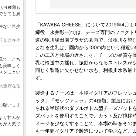
が4種類も
でとても満
「KAWABA CHEESE」について2019年
来ない希少
締役 永井彰一)では、チーズ専門のファクトリー
道の駅川場田園プラザの園内で、薄根川を望む小
 千葉県在住
となる生乳は、園内から100m内という程近
この工房と牧場の近さこそ、チーズの品質を
を見て、こち
乳に輸送中の揺れ、振動からなるストレスが
も美味しく
同じく製造に欠かせない水も、利根川水系最
スタにとい
す。
 大阪府在住
製造するチーズは、本場イタリアのフレッシ
ッタ」「モッツァレラ」の4種類。製造にお
お願いしま
られる半球状のダブルボトム型チーズバット
ズバットを使用することで、カット及び撹拌時
より甘みが
メージを少なくすることで、本場の味をその
方が人気で
も一年間イタリアで製造について学ぶなど、