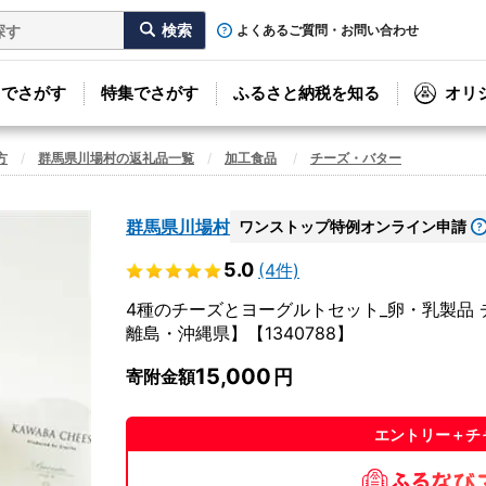
よくあるご質問・お問い合わせ
リでさがす
特集でさがす
ふるさと納税を知る
オリ
方
群馬県川場村の返礼品一覧
加工食品
チーズ・バター
群馬県川場村
ワンストップ特例オンライン申請
5.0
(4件)
4種のチーズとヨーグルトセット_卵・乳製品 
離島・沖縄県】【1340788】
15,000
寄附金額
エントリー＋チ