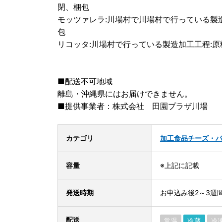
閉、梱包
モッツァレラ:川場村で川場村で行っている製
包
リコッタ:川場村で行っている製造加工工程:
■配送不可地域
離島・沖縄県にはお届けできません。
■提供事業者：株式会社 田園プラザ川場
カテゴリ
加工食品
チーズ・
容量
※上記に記載
発送時期
お申込み後2～3週
配送
常温
冷蔵
冷