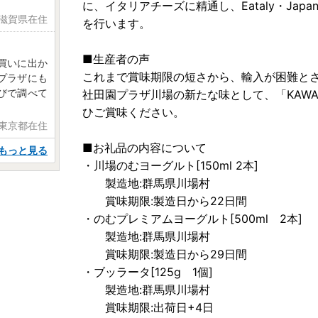
に、イタリアチーズに精通し、Eataly・Ja
 滋賀県在住
を行います。
■生産者の声
買いに出か
これまで賞味期限の短さから、輸入が困難と
プラザにも
びで調べて
社田園プラザ川場の新たな味として、「KAWA
ひご賞味ください。
 東京都在住
■お礼品の内容について
もっと見る
・川場のむヨーグルト[150ml 2本]
製造地:群馬県川場村
賞味期限:製造日から22日間
・のむプレミアムヨーグルト[500ml 2本]
製造地:群馬県川場村
賞味期限:製造日から29日間
・ブッラータ[125g 1個]
製造地:群馬県川場村
賞味期限:出荷日+4日