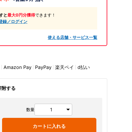
すと
最大0円分獲得
できます！
登録／ログイン
使える店舗・サービス一覧
Amazon Pay
PayPay
楽天ペイ
d払い
寄附する
数量
カートに入れる