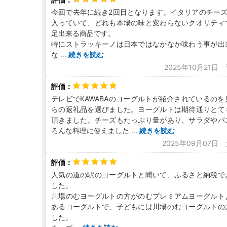
今回で去年に続き2回目となります。イタリアのチーズ
入っていて、どれも本場の味と変わらないクオリティ
足出来る商品です。
特にストラッキーノは日本ではなかなか味わう事が出
な
...
続きを読む
2025年10月21日
テレビでKAWABAのヨーグルトが紹介されているの
らの返礼品を選びました。ヨーグルトは期待通りとて
頂きました。チーズもたっぷり量があり、サラダやパ
ろんな料理に使えました
...
続きを読む
2025年09月07日
人気の道の駅のヨーグルトと聞いて、ふるさと納税で
した。
川場のむヨーグルトの方がのむプレミアムヨーグルト
あるヨーグルトで、子どもには川場のむヨーグルトの
した。