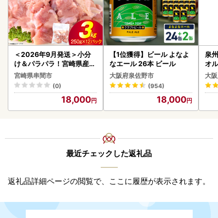
＜2026年9月発送＞小分
【1位獲得】ビール よなよ
泉州
け＆パラパラ！宮崎県産鶏
なエール 26本 ビール
オル
ももカット合計3kg_K043
宮崎県串間市
大阪府泉佐野市
大阪
-009-2609
(0)
(954)
18,000
18,000
最近チェックした返礼品
返礼品詳細ページの閲覧で、ここに履歴が表示されます。