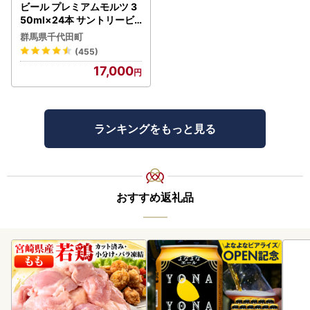
ビール プレミアムモルツ 3
50ml×24本 サントリービ
ール
群馬県千代田町
(455)
17,000
ランキングをもっと見る
おすすめ返礼品