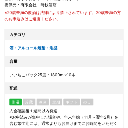
提供元：有限会社 時枝酒店
※20歳未満の飲酒は法律により禁止されています。20歳未満の方
のお申込みはご遠慮ください。
カテゴリ
酒・アルコール
焼酎・泡盛
容量
いいちこパック25度：1800ml×10本
配送
常温
冷蔵
冷凍
定期
ギフト
のし
入金確認後１週間以内発送
※お申込みが集中した場合や、年末年始（11月～翌年2月）を
含む繁忙期には、通常よりもお届けまでにお時間をいただく