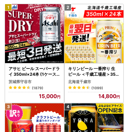
アサヒ ビール スーパードラ
キリンビール 一番搾り 生
イ 350ml×24本 (1ケース)
ビール ＜千歳工場産＞350
究極の辛口 ＜茨城工場＞ 缶
ml（24本）
茨城県守谷市
北海道千歳市
ビール Asahi superDRY お
(1879)
(1099)
酒
15,000
14,800