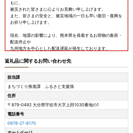
もに、
被災された皆さまに心よりお見舞い申し上げます。
また、皆さまの安全と、被災地域の一日も早い復旧・復興を
お祈り申し上げます。
現在、地震の影響により、熊本県を発着するお荷物の集荷・
配送停止や
九州地方を中心とした配送遅延が発生しております。
お届けまで通常よりお時間をいただく場合がございますの
返礼品に関するお問い合わせ先
で、
何卒ご理解賜りますようお願い申し上げます。
担当課
まちづくり推進課 ふるさと支援係
【オンラインワンストップ特例申請について】
令和8年4月1日より、ワンストップ特例のオンライン申請窓
住所
口が「ふるまど」から 「自治体マイページ」 へ変更となり
〒879-0492
大分県宇佐市大字上田1030番地の1
ます。
令和8年4月1日以降にオンラインでワンストップ申請をされ
電話番号
る方は、自治体マイページよりお手続きいただきますようお
0978-27-8170
願いいたします。
ホームページ