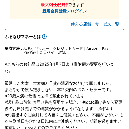
最大0円分獲得
できます！
新規会員登録／ログイン
使える店舗・サービス一覧
ふるなびマネーとは
決済方法：
ふるなびマネー
クレジットカード
Amazon Pay
PayPay
楽天ペイ
d払い
※こちらのお礼品は2025年1月7日より寄附額の変更を行いまし
た。
厳選した大麦・大麦麹と天然の清冽な水だけで醸しました。
まろやかで飲み飽きしない、本格焼酎のベストセラーです。
※20歳未満の飲酒は法律で禁止されています
※返礼品出荷後,お届け先を変更する場合,当初のお届け先から変更
後のお届け先までの運賃がかかるようになります。(着払い)
※到着後すぐに開封して内容をご確認ください。不備がございまし
たら到着日を含む３日以内にご連絡ください。期間を過ぎますと
補償いたしかねますのでご注意ください。