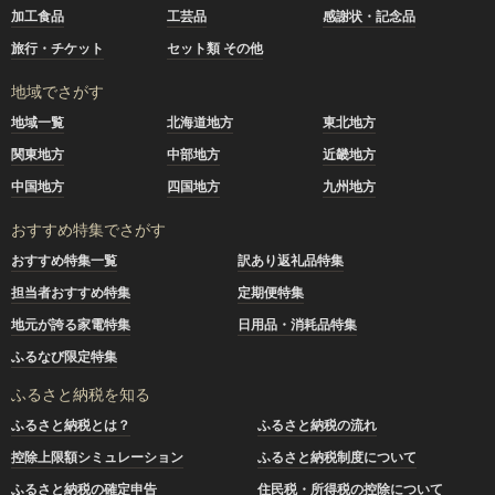
加工食品
工芸品
感謝状・記念品
旅行・チケット
セット類 その他
地域でさがす
地域一覧
北海道地方
東北地方
関東地方
中部地方
近畿地方
中国地方
四国地方
九州地方
おすすめ特集でさがす
おすすめ特集一覧
訳あり返礼品特集
担当者おすすめ特集
定期便特集
地元が誇る家電特集
日用品・消耗品特集
ふるなび限定特集
ふるさと納税を知る
ふるさと納税とは？
ふるさと納税の流れ
控除上限額シミュレーション
ふるさと納税制度について
ふるさと納税の確定申告
住民税・所得税の控除について