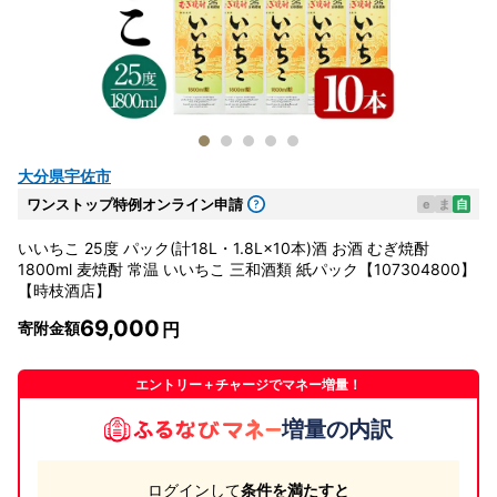
大分県宇佐市
ワンストップ特例オンライン申請
e
ま
自
いいちこ 25度 パック(計18L・1.8L×10本)酒 お酒 むぎ焼酎
1800ml 麦焼酎 常温 いいちこ 三和酒類 紙パック【107304800】
【時枝酒店】
69,000
寄附金額
エントリー＋チャージでマネー増量！
増量の内訳
ログインして
条件を満たすと