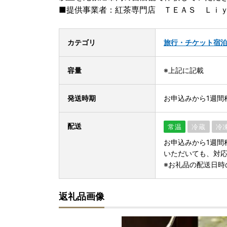
■提供事業者：紅茶専門店 ＴＥＡＳ Ｌｉ
カテゴリ
旅行・チケット
宿
容量
※上記に記載
発送時期
お申込みから1週間
配送
常温
冷蔵
冷
お申込みから1週間
いただいても、対
※お礼品の配送日時
返礼品画像