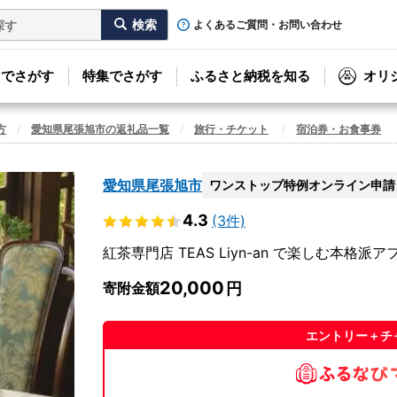
よくあるご質問・お問い合わせ
リでさがす
特集でさがす
ふるさと納税を知る
オリ
方
愛知県尾張旭市の返礼品一覧
旅行・チケット
宿泊券・お食事券
愛知県尾張旭市
ワンストップ特例オンライン申請
4.3
(3件)
紅茶専門店 TEAS Liyn-an で楽しむ本格派
20,000
寄附金額
エントリー＋チ