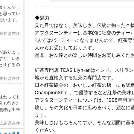
ませんでし
と思ってい
◆魅力
思います。
見た目ではなく、美味しさ、伝統に拘った本
アフタヌーンティーは基本的に社交のティー
 愛知県在住
1人ではパーティーになりませんので、紅茶専門店 
人からお受けしております。
がありまし
是非、お友達との楽しい時間をお楽しみくだ
すと、いき
たりするの
紅茶専門店 TEAS Liyn-anはインド、
地から直輸入する紅茶の専門店です。
 愛知県在住
日本紅茶協会の「おいしい紅茶の店」にも認定
ChampionShip 」で優勝するなど紅茶
味わっても
アフタヌーンティーについては、1998年開
分も行きた
験し、その文化を日本に広めるべく、頑なに
無理は出来
ます。
美味しさはもちろんですが、そんな頑固に基
 広島県在住
ください。
もっと見る