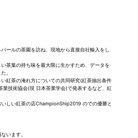
ネパールの茶園を訪ね、現地から直接自社輸入をし
しい茶葉の持ち味を最大限に生かすため、データを
した。
い紅茶の淹れ方についての共同研究(紅茶抽出条件
茶業技術協会(現 日本茶業学会)で発表するなど、紅
紅茶の店ChampionShip2019 のでの優勝と
損ないます。