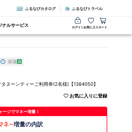
ふるなびカタログ
ふるなびトラベル
ジナルサービス
ログイン
お気に入り
カート
e
ま
自
アフタヌーンティーご利用券(2名様)【1384050】
お気に入りに登録
ャージでマネー増量！
増量の内訳