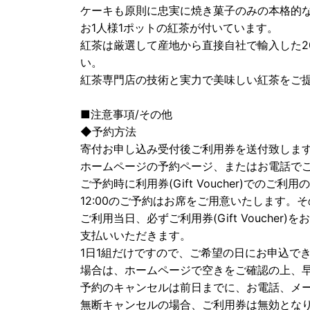
ケーキも原則に忠実に焼き菓子のみの本格的
お1人様1ポットの紅茶が付いています。
紅茶は厳選して産地から直接自社で輸入した2
い。
紅茶専門店の技術と実力で美味しい紅茶をご
■注意事項/その他
◆予約方法
寄付お申し込み受付後ご利用券を送付致しま
ホームページの予約ページ、またはお電話で
ご予約時に利用券(Gift Voucher)でのご
12:00のご予約はお席をご用意いたします
ご利用当日、必ずご利用券(Gift Vouche
支払いいただきます。
1日1組だけですので、ご希望の日にお申込で
場合は、ホームページで空きをご確認の上、
予約のキャンセルは前日までに、お電話、メ
無断キャンセルの場合、ご利用券は無効とな