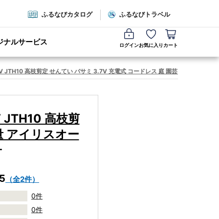
ふるなびカタログ
ふるなびトラベル
ジナルサービス
ログイン
お気に入り
カート
 JTH10 高枝剪定 せんてい バサミ 3.7V 充電式 コードレス 庭 園芸 軽量 アイリ
JTH10 高枝剪
軽量 アイリスオー
ー
.5
（全2件）
0件
0件