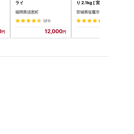
ライ
り 2.1kg [ 宮城県 塩竈市 ]
鮭
福岡県須恵町
宮城県塩竈市
(21)
(134)
0
12,000
13,000