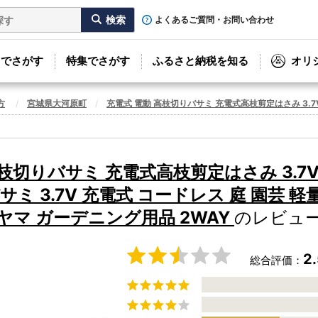
よくあるご質問・お問い合わせ
リでさがす
特集でさがす
ふるさと納税を知る
オリ
方
宮城県大河原町
充電式 電動 高枝切りバサミ 充電式高枝剪定はさみ 3.7V
枝切りバサミ 充電式高枝剪定はさみ 3.7V 
サミ 3.7V 充電式 コードレス 庭 園芸 
ヤマ ガーデニング用品 2WAY
のレビュ
2
総合評価：