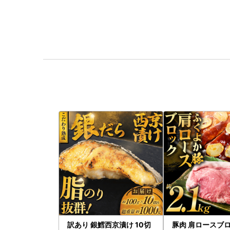
訳あり 銀鱈西京漬け 10切
豚肉 肩ロースブロ