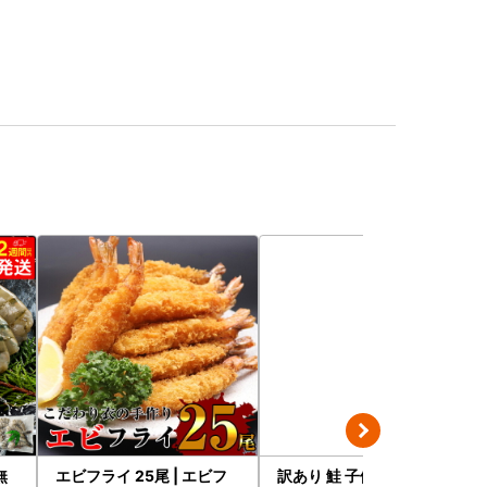
無
エビフライ 25尾 | エビフ
訳あり 鮭 子供も安心 骨取