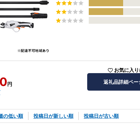
お気に入り
00
返礼品詳細ペー
円
町
価の低い順
投稿日が新しい順
投稿日が古い順