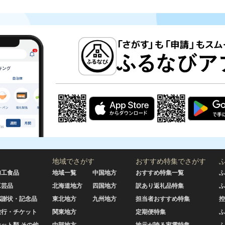
地域でさがす
おすすめ特集でさがす
加工食品
地域一覧
中国地方
おすすめ特集一覧
ふ
工芸品
北海道地方
四国地方
訳あり返礼品特集
ふ
感謝状・記念品
東北地方
九州地方
担当者おすすめ特集
控
旅行・チケット
関東地方
定期便特集
ふ
セット類 その他
中部地方
地元が誇る家電特集
ふ