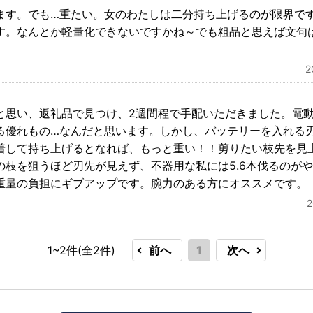
ます。でも…重たい。女のわたしは二分持ち上げるのが限界で
す。なんとか軽量化できないですかね～でも粗品と思えば文句
と思い、返礼品で見つけ、2週間程で手配いただきました。電
る優れもの…なんだと思います。しかし、バッテリーを入れる
着して持ち上げるとなれば、もっと重い！！剪りたい枝先を見
の枝を狙うほど刃先が見えず、不器用な私には5.6本伐るのが
重量の負担にギブアップです。腕力のある方にオススメです。
1~2件(全
2
件)
前へ
1
次へ