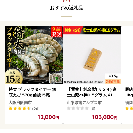
おすすめ返礼品
特大 ブラックタイガー 無
【置物】純金製(Ｋ２４) 富
豚肉
頭えび 570g前後15尾
士山延べ棒0.5グラム ALP
.1k
BK181
大阪府阪南市
山梨県南アルプス市
福岡
(26)
(0)
12,000
105,000