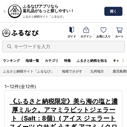
ふるなびアプリなら
返礼品がもっと探しやすい！
開く
ふるさと納税サイト「ふるなび」
ガイド
ログイン
お気に入り
カート
キーワードを入力
ランキング
地域一覧
カテゴリ
特集
ふるさと納税を知る
キャンペ
ふるさと納税サイト「ふるなび」
地域でさがす
九州地方
鹿児島県
1~12件(全
12
件)
《ふるさと納税限定》美ら海の塩と濃
厚ミルク。アマミラビットジェラー
ト（Salt：8個）( アイス ジェラート
スイーツ ウサギ うさぎ アマミノクロ