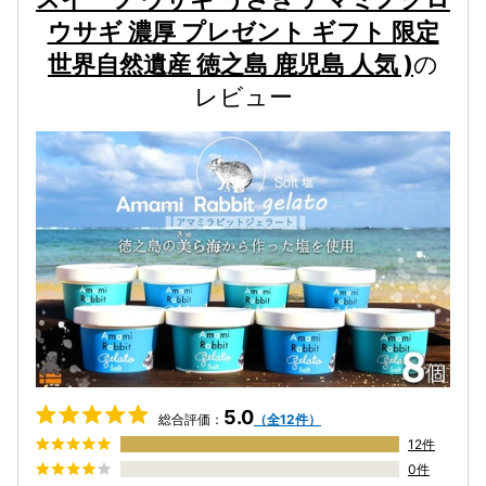
ウサギ 濃厚 プレゼント ギフト 限定
世界自然遺産 徳之島 鹿児島 人気 )
の
レビュー
5.0
総合評価：
（全12件）
12件
0件