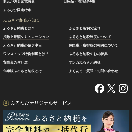
地元が誇る家電特集
日用品・消耗品特集
ふるなび限定特集
ふるさと納税を知る
ふるさと納税とは？
ふるさと納税の流れ
控除上限額シミュレーション
ふるさと納税制度について
ふるさと納税の確定申告
住民税・所得税の控除について
ワンストップ特例制度とは？
ふるさと納税のお礼特典
寄附金の使い道
マンガふるさと納税
企業版ふるさと納税とは
よくあるご質問・お問い合わせ
ふるなびオリジナルサービス