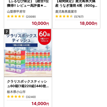
【ふるなび限定】【総合1位
【期間限定】鹿児島県大隅
獲得!! レビュー高評価★】
産 うなぎ蒲焼 4尾（600g
〈2026年度配送分〉山梨
） KN007-004-04-cp18
山梨県甲府市
鹿児島県鹿屋市
県産 シャインマスカット 2
うなぎ 鰻 魚 惣菜 総菜
(2009)
(5767)
～3房（1.0kg以上）シャイ
10,000
18,000
ン フルーツ FN-Limited-S
P
クラリスボックスティッシ
ュ60箱(1箱220組(440枚))
(5個入り×12セット)【配送
栃木県小山市
不可地域：離島・沖縄県】
(3240)
【1256759】
14,000