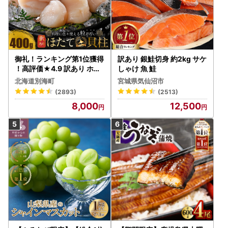
御礼！ランキング第1位獲得
訳あり 銀鮭切身 約2kg サケ
！高評価★4.9 訳あり ホタ
しゃけ 魚 鮭
テ 400g（ほたて 帆立 貝柱
北海道別海町
宮城県気仙沼市
冷凍 ）
(2893)
(2513)
8,000
12,500