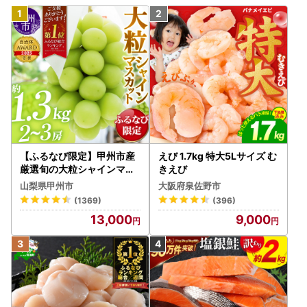
【ふるなび限定】甲州市産
えび 1.7kg 特大5Lサイズ む
厳選旬の大粒シャインマス
きえび
カット 約1.3kg 2～3房【2
山梨県甲州市
大阪府泉佐野市
026年発送】（MG）B12-
(1369)
(396)
472 FN-Limited-VO シャ
13,000
9,000
インマスカット フルーツ