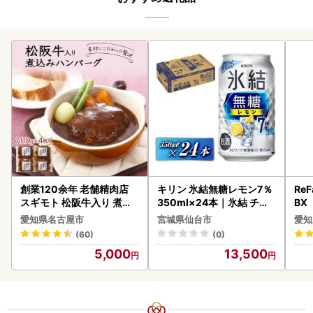
創業120余年 老舗精肉店
キリン 氷結無糖レモン7％
ReF
スギモト 松阪牛入り 煮込
350ml×24本｜氷結 チュ
BX
み ハンバーグ 110g×4枚
ーハイ 仙台市
ー 
愛知県名古屋市
宮城県仙台市
愛知
惣菜 お取り寄せ グルメ ハ
フ
(60)
(0)
ンバーグ 冷凍
5,000
13,500