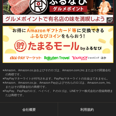
Amazon、Amazon.co.jpおよびそのロゴは、Amazon.com,Inc.またはその関連会社
の商標です。
PayPayマネーライトが付与されます。PayPayマネーライトの出金はできません。
Amazon、Amazon.co.jp、Amazon Payおよびそれらのロゴは、Amazon.com, Inc.
またはその関連会社の商標です。
PayPay、PayPayのロゴ、ペイペイ、Ｐのロゴは、LINEヤフー株式会社の登録商標ま
たは商標です。
会社概要
利用規約