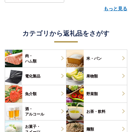
もっと見る
カテゴリから返礼品をさがす
肉・
米・パン
ハム類
電化製品
果物類
魚介類
野菜類
酒・
お茶・
飲料
アルコール
お菓子・
麺類
スイーツ