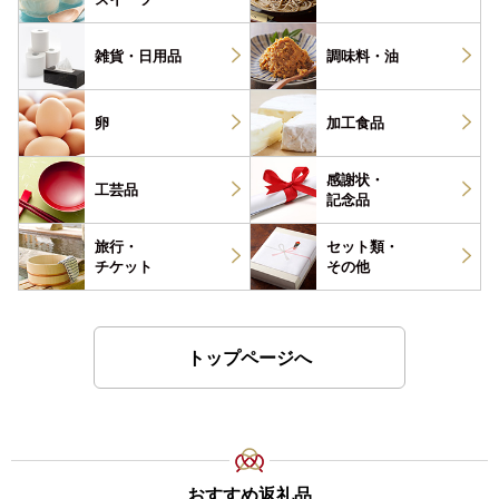
雑貨・
日用品
調味料・
油
卵
加工食品
感謝状・
工芸品
記念品
旅行・
セット類・
チケット
その他
トップページへ
おすすめ返礼品