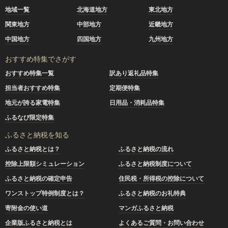
地域一覧
北海道地方
東北地方
関東地方
中部地方
近畿地方
中国地方
四国地方
九州地方
おすすめ特集でさがす
おすすめ特集一覧
訳あり返礼品特集
担当者おすすめ特集
定期便特集
地元が誇る家電特集
日用品・消耗品特集
ふるなび限定特集
ふるさと納税を知る
ふるさと納税とは？
ふるさと納税の流れ
控除上限額シミュレーション
ふるさと納税制度について
ふるさと納税の確定申告
住民税・所得税の控除について
ワンストップ特例制度とは？
ふるさと納税のお礼特典
寄附金の使い道
マンガふるさと納税
企業版ふるさと納税とは
よくあるご質問・お問い合わせ