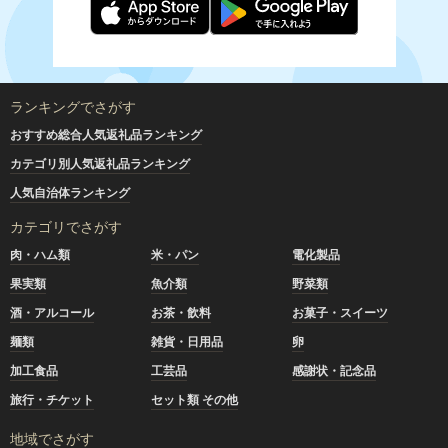
ランキングでさがす
おすすめ総合人気返礼品ランキング
カテゴリ別人気返礼品ランキング
人気自治体ランキング
カテゴリでさがす
肉・ハム類
米・パン
電化製品
果実類
魚介類
野菜類
酒・アルコール
お茶・飲料
お菓子・スイーツ
麺類
雑貨・日用品
卵
加工食品
工芸品
感謝状・記念品
旅行・チケット
セット類 その他
地域でさがす