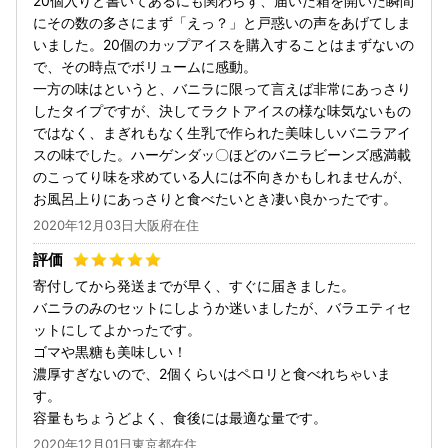
20個入りと書いてあるにも関わらず、届いた箱を開いた瞬間
にその数の多さにまず「えっ？」と戸惑いの声をあげてしま
いました。20個のカップアイスを購入することはまずないの
で、その時点でボリュームに感動。
一方の味はというと、バニラに限って言えば非常にあっさり
したタイプですが、決してラクトアイスの様な味気ないもの
ではなく、まぎれもなく生乳で作られた美味しいバニラアイ
スの味でした。ハーゲンダッ〇ほどのバニラビーンズ感満載
のこってり味を求めている人には不向きかもしれませんが、
お風呂上りにあっさりと食べたいとき凄い良かったです。
2020年12月03日大阪府在住
寄付してから発送までが早く、すぐに届きました。
バニラのみのセットにしようか迷いましたが、バラエティセ
ットにしてよかったです。
ゴマや黒糖も美味しい！
濃厚すぎないので、2個くらいはペロリと食べれちゃいま
す。
容量もちょうどよく、食後には最適な量です。
2020年12月01日東京都在住