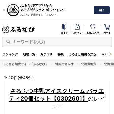
ふるなびアプリなら
返礼品がもっと探しやすい！
開く
ふるさと納税サイト「ふるなび」
ガイド
ログイン
お気に入り
カート
キーワードを入力
ランキング
地域一覧
カテゴリ
特集
ふるさと納税を知る
キャンペ
ふるさと納税サイト「ふるなび」
地域でさがす
北海道地方
北海道
1~20件(全
45
件)
さるふつ牛乳アイスクリーム バラエ
ティ20個セット【0302601】
のレビ
ュー