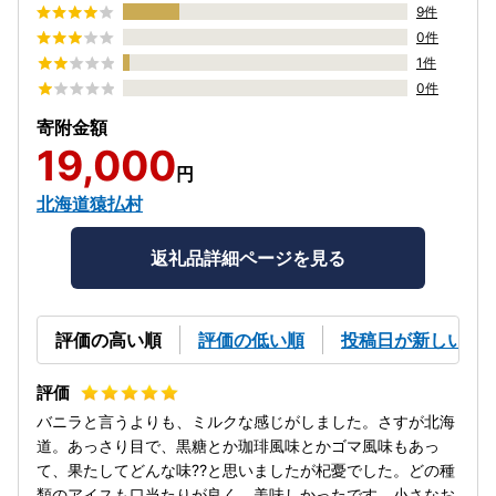
9件
0件
1件
0件
寄附金額
19,000
円
北海道猿払村
返礼品詳細ページを見る
評価の高い順
評価の低い順
投稿日が新しい順
バニラと言うよりも、ミルクな感じがしました。さすが北海
道。あっさり目で、黒糖とか珈琲風味とかゴマ風味もあっ
て、果たしてどんな味⁇と思いましたが杞憂でした。どの種
類のアイスも口当たりが良く、美味しかったです。小さなお