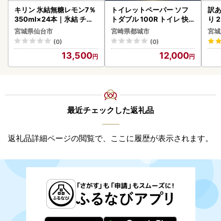
キリン 氷結無糖レモン7％
トイレットペーパー ソフ
訳あ
350ml×24本｜氷結 チュ
トダブル 100R トイレ 快
り 2
ーハイ 仙台市
速〔12-I5-TP100-R〕
鮭
宮城県仙台市
宮崎県都城市
宮城
(0)
(0)
13,500
12,000
最近チェックした返礼品
返礼品詳細ページの閲覧で、ここに履歴が表示されます。