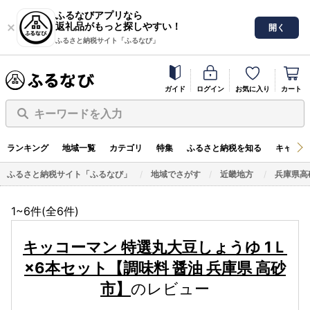
ふるなびアプリなら
返礼品がもっと探しやすい！
開く
ふるさと納税サイト「ふるなび」
ガイド
ログイン
お気に入り
カート
キーワードを入力
ランキング
地域一覧
カテゴリ
特集
ふるさと納税を知る
キャンペ
ふるさと納税サイト「ふるなび」
地域でさがす
近畿地方
兵庫県高
1~6件(全
6
件)
キッコーマン 特選丸大豆しょうゆ 1Ｌ
×6本セット【調味料 醤油 兵庫県 高砂
市】
のレビュー