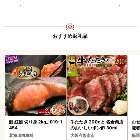
おすすめ返礼品
鮭 紅鮭 切り身 2kg_I019-1
牛たたき 200gと 名倉商店
おせ
454
のおいしいポン酢 30ml
迎
北海道白糠町
大阪府阪南市
福岡