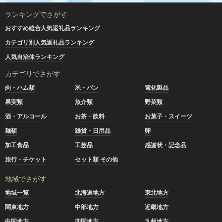
ランキングでさがす
おすすめ総合人気返礼品ランキング
カテゴリ別人気返礼品ランキング
人気自治体ランキング
カテゴリでさがす
肉・ハム類
米・パン
電化製品
果実類
魚介類
野菜類
酒・アルコール
お茶・飲料
お菓子・スイーツ
麺類
雑貨・日用品
卵
加工食品
工芸品
感謝状・記念品
旅行・チケット
セット類 その他
地域でさがす
地域一覧
北海道地方
東北地方
関東地方
中部地方
近畿地方
中国地方
四国地方
九州地方