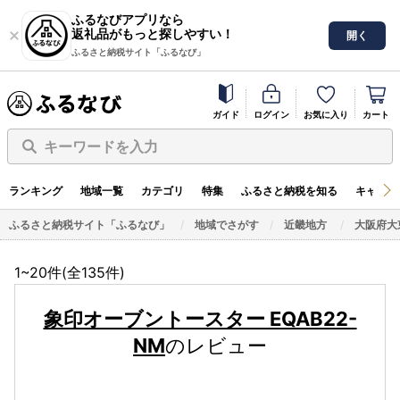
ふるなびアプリなら
返礼品がもっと探しやすい！
開く
ふるさと納税サイト「ふるなび」
ガイド
ログイン
お気に入り
カート
キーワードを入力
ランキング
地域一覧
カテゴリ
特集
ふるさと納税を知る
キャンペ
ふるさと納税サイト「ふるなび」
地域でさがす
近畿地方
大阪府大
1~20件(全
135
件)
象印オーブントースター EQAB22-
NM
のレビュー