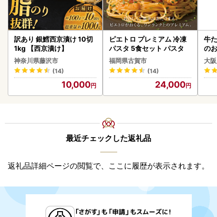
訳あり 銀鱈西京漬け 10切
ピエトロ プレミアム 冷凍
牛た
1kg 【西京漬け】
パスタ 5食セット パスタ
のお
神奈川県藤沢市
福岡県古賀市
大阪
(14)
(14)
10,000
24,000
最近チェックした返礼品
返礼品詳細ページの閲覧で、ここに履歴が表示されます。