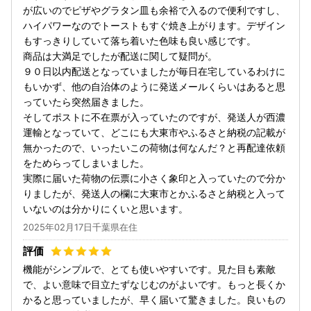
が広いのでピザやグラタン皿も余裕で入るので便利ですし、
ハイパワーなのでトーストもすぐ焼き上がります。デザイン
もすっきりしていて落ち着いた色味も良い感じです。
商品は大満足でしたが配送に関して疑問が。
９０日以内配送となっていましたが毎日在宅しているわけに
もいかず、他の自治体のように発送メールくらいはあると思
っていたら突然届きました。
そしてポストに不在票が入っていたのですが、発送人が西濃
運輸となっていて、どこにも大東市やふるさと納税の記載が
無かったので、いったいこの荷物は何なんだ？と再配達依頼
をためらってしまいました。
実際に届いた荷物の伝票に小さく象印と入っていたので分か
りましたが、発送人の欄に大東市とかふるさと納税と入って
いないのは分かりにくいと思います。
2025年02月17日千葉県在住
機能がシンプルで、とても使いやすいです。見た目も素敵
で、よい意味で目立たずなじむのがよいです。もっと長くか
かると思っていましたが、早く届いて驚きました。良いもの