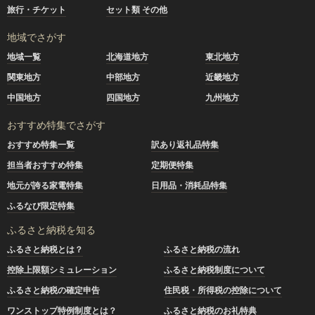
旅行・チケット
セット類 その他
地域でさがす
地域一覧
北海道地方
東北地方
関東地方
中部地方
近畿地方
中国地方
四国地方
九州地方
おすすめ特集でさがす
おすすめ特集一覧
訳あり返礼品特集
担当者おすすめ特集
定期便特集
地元が誇る家電特集
日用品・消耗品特集
ふるなび限定特集
ふるさと納税を知る
ふるさと納税とは？
ふるさと納税の流れ
控除上限額シミュレーション
ふるさと納税制度について
ふるさと納税の確定申告
住民税・所得税の控除について
ワンストップ特例制度とは？
ふるさと納税のお礼特典