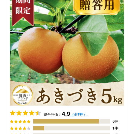
4.9
総合評価：
（全7件）
6件
1件