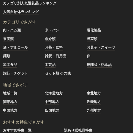
カテゴリ別人気返礼品ランキング
人気自治体ランキング
カテゴリでさがす
肉・ハム類
米・パン
電化製品
果実類
魚介類
野菜類
酒・アルコール
お茶・飲料
お菓子・スイーツ
麺類
雑貨・日用品
卵
加工食品
工芸品
感謝状・記念品
旅行・チケット
セット類 その他
地域でさがす
地域一覧
北海道地方
東北地方
関東地方
中部地方
近畿地方
中国地方
四国地方
九州地方
おすすめ特集でさがす
おすすめ特集一覧
訳あり返礼品特集