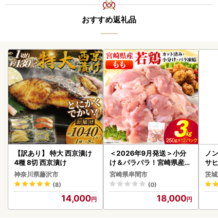
おすすめ返礼品
【訳あり】 特大 西京漬け
＜2026年9月発送＞小分
ノン
4種 8切 西京漬け
け＆パラパラ！宮崎県産鶏
サヒ
ももカット合計3kg_K043
本 
神奈川県藤沢市
宮崎県串間市
茨城
-009-2609
守
(8)
(0)
14,000
18,000