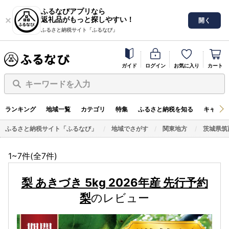
ふるなびアプリなら
返礼品がもっと探しやすい！
開く
ふるさと納税サイト「ふるなび」
ガイド
ログイン
お気に入り
カート
キーワードを入力
ランキング
地域一覧
カテゴリ
特集
ふるさと納税を知る
キャンペ
ふるさと納税サイト「ふるなび」
地域でさがす
関東地方
茨城県筑
1~7件(全
7
件)
梨 あきづき 5kg 2026年産 先行予約
梨
のレビュー