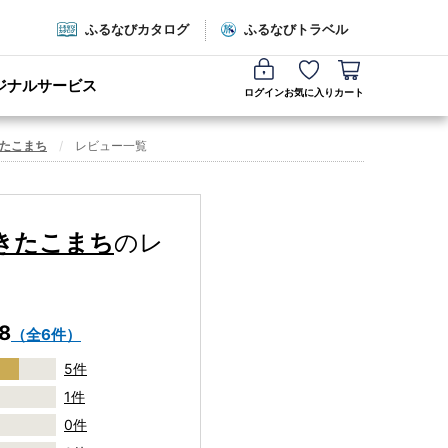
ふるなびカタログ
ふるなびトラベル
ジナルサービス
ログイン
お気に入り
カート
きたこまち
レビュー一覧
あきたこまち
のレ
.8
（全6件）
5件
1件
0件