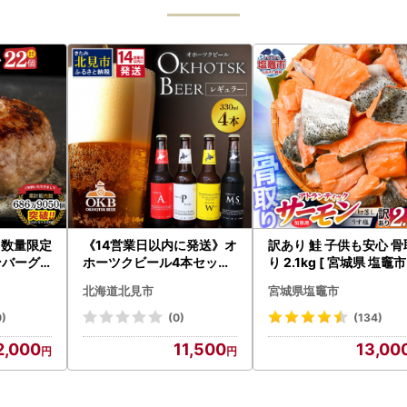
！数量限定
《14営業日以内に発送》オ
訳あり 鮭 子供も安心 骨
バーグ 2
ホーツクビール4本セット
り 2.1kg [ 宮城県 塩竈市
×22個)(H
( 飲料 飲み物 お酒 ビール
鮭
北海道北見市
宮城県塩竈市
クラフトビール 瓶ビール
贈答 ギフト 贈り物 お中元
0)
(0)
(134)
御中元 お歳暮 御歳暮 お祝
2,000
11,500
13,00
い プレゼント モルトビー
ル 麦芽100% 熨斗 のし )【
028-0064】