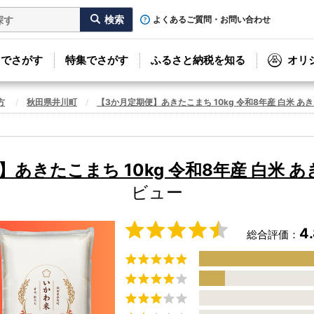
よくあるご質問・お問い合わせ
リでさがす
特集でさがす
ふるさと納税を知る
オリ
方
秋田県井川町
【3か月定期便】あきたこまち 10kg 令和8年産 白米 あ
】あきたこまち 10kg 令和8年産 白米 
ビュー
4
総合評価：