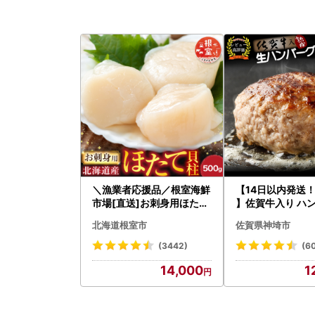
＼漁業者応援品／根室海鮮
【14日以内発送
市場[直送]お刺身用ほたて
】佐賀牛入り ハン
貝柱500g A-28002
2個 2.6kg(120g
北海道根室市
佐賀県神埼市
083106)
(3442)
(6
14,000
1