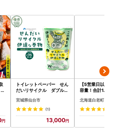
取
トイレットペーパー せん
【5営業日以内発送】★大
 ]
だいリサイクル ダブル9
容量！合計1.65kg！★訳
6ロール｜トイレット
あり・牛の里ビーフハンバ
宮城県仙台市
北海道白老町
ーグ(110ｇ5枚入）×3 AG
058
(1)
(120)
0
13,000
14,500