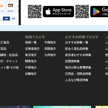
地域でさがす
おすすめ特集でさがす
加工食品
地域一覧
中国地方
おすすめ特集一覧
ふ
工芸品
北海道地方
四国地方
訳あり返礼品特集
ふ
感謝状・記念品
東北地方
九州地方
担当者おすすめ特集
控
旅行・チケット
関東地方
定期便特集
ふ
セット類 その他
中部地方
地元が誇る家電特集
ふ
近畿地方
日用品・消耗品特集
住
ふるなび限定特集