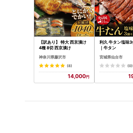
【訳あり】 特大 西京漬け
利久 牛タン塩味
4種 8切 西京漬け
｜牛タン
神奈川県藤沢市
宮城県仙台市
(8)
(0)
14,000
1