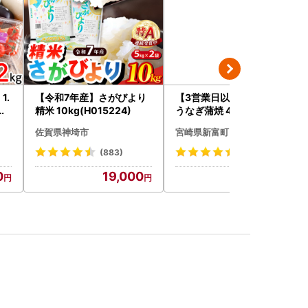
1.
【令和7年産】さがびより
【3営業日以内出荷】特大
野
精米 10kg(H015224)
うなぎ蒲焼 4尾 無頭 840g
以上 C388-840-3D
佐賀県神埼市
宮崎県新富町
(883)
(713)
0
19,000
23,500