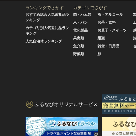
ランキングでさがす
カテゴリでさがす
おすすめ総合人気返礼品ラ
肉・ハム類
酒・アルコール
ンキング
米・パン
お茶・飲料
カテゴリ別人気返礼品ラン
電化製品
お菓子・スイーツ
キング
果実類
麺類
人気自治体ランキング
魚介類
雑貨・日用品
野菜類
卵
ふるなびオリジナルサービス