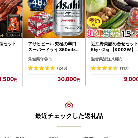
3個セット
アサヒビール 究極の辛口
近江野菜詰め合せセット 
スーパードライ 350ml×4
5㎏～2㎏ 【K002W】 
8本 ビール
菜 旬 新鮮
茨城県守谷市
滋賀県近江八幡市
(245)
(117)
9,500
30,000
9,00
最近チェックした返礼品