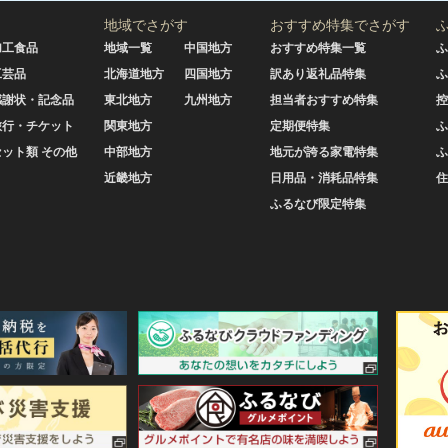
地域でさがす
おすすめ特集でさがす
加工食品
地域一覧
中国地方
おすすめ特集一覧
ふ
工芸品
北海道地方
四国地方
訳あり返礼品特集
ふ
感謝状・記念品
東北地方
九州地方
担当者おすすめ特集
控
旅行・チケット
関東地方
定期便特集
ふ
セット類 その他
中部地方
地元が誇る家電特集
ふ
近畿地方
日用品・消耗品特集
住
ふるなび限定特集