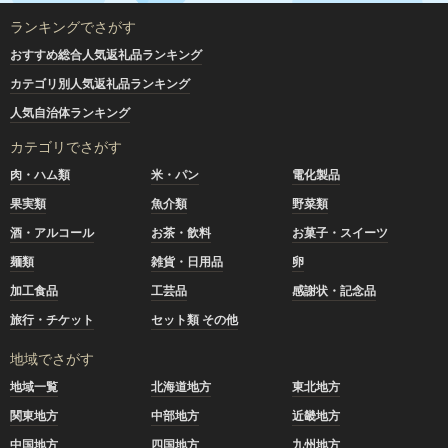
ランキングでさがす
おすすめ総合人気返礼品ランキング
カテゴリ別人気返礼品ランキング
人気自治体ランキング
カテゴリでさがす
肉・ハム類
米・パン
電化製品
果実類
魚介類
野菜類
酒・アルコール
お茶・飲料
お菓子・スイーツ
麺類
雑貨・日用品
卵
加工食品
工芸品
感謝状・記念品
旅行・チケット
セット類 その他
地域でさがす
地域一覧
北海道地方
東北地方
関東地方
中部地方
近畿地方
中国地方
四国地方
九州地方