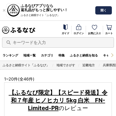
ふるなびアプリなら
返礼品がもっと探しやすい！
開く
ふるさと納税サイト「ふるなび」
ガイド
ログイン
お気に入り
カート
キーワードを入力
ランキング
地域一覧
カテゴリ
特集
ふるさと納税を知る
キャンペ
ふるさと納税サイト「ふるなび」
地域でさがす
近畿地方
兵庫県西
1~20件(全
46
件)
【ふるなび限定】【スピード発送】令
和７年産 ヒノヒカリ 5kg 白米 FN-
Limited-PR
のレビュー