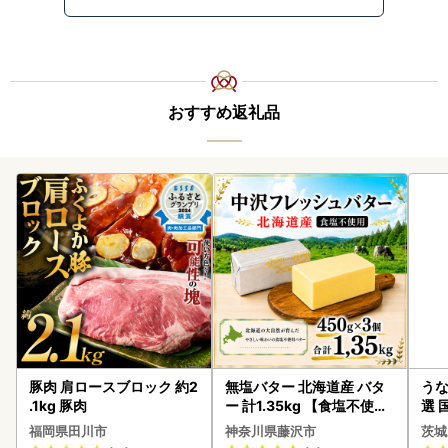
おすすめ返礼品
豚肉 肩ロースブロック 約2
無塩バター 北海道産 バタ
うな
.1kg 豚肉
ー 計1.35kg 【食塩不使用
選 
】
付き
福岡県田川市
神奈川県藤沢市
茨城
あり