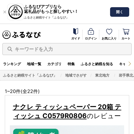
ふるなびアプリなら
返礼品がもっと探しやすい！
開く
ふるさと納税サイト「ふるなび」
ガイド
ログイン
お気に入り
カート
キーワードを入力
ランキング
地域一覧
カテゴリ
特集
ふるさと納税を知る
キャンペ
ふるさと納税サイト「ふるなび」
地域でさがす
東北地方
岩手県北
1~20件(全
22
件)
ナクレ ティッシュペーパー 20箱 テ
ィッシュ C0579R0806
のレビュー