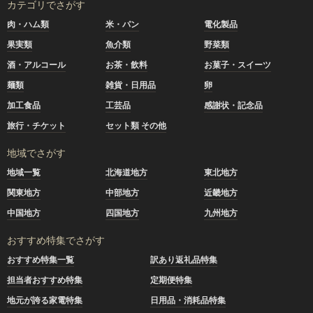
カテゴリでさがす
肉・ハム類
米・パン
電化製品
果実類
魚介類
野菜類
酒・アルコール
お茶・飲料
お菓子・スイーツ
麺類
雑貨・日用品
卵
加工食品
工芸品
感謝状・記念品
旅行・チケット
セット類 その他
地域でさがす
地域一覧
北海道地方
東北地方
関東地方
中部地方
近畿地方
中国地方
四国地方
九州地方
おすすめ特集でさがす
おすすめ特集一覧
訳あり返礼品特集
担当者おすすめ特集
定期便特集
地元が誇る家電特集
日用品・消耗品特集