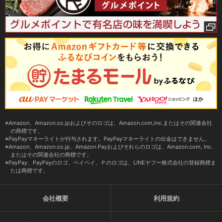
Amazon、Amazon.co.jpおよびそのロゴは、Amazon.com,Inc.またはその関連会社
の商標です。
PayPayマネーライトが付与されます。PayPayマネーライトの出金はできません。
Amazon、Amazon.co.jp、Amazon Payおよびそれらのロゴは、Amazon.com, Inc.
またはその関連会社の商標です。
PayPay、PayPayのロゴ、ペイペイ、Ｐのロゴは、LINEヤフー株式会社の登録商標ま
たは商標です。
会社概要
利用規約