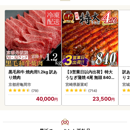
黒毛和牛 焼肉用1.2kg 訳あ
【3営業日以内出荷】特大
訳あ
り焼肉
うなぎ蒲焼 4尾 無頭 840g
り 2
以上 C388-840-3D
鮭
京都府亀岡市
宮崎県新富町
宮城
(79)
(714)
40,000
23,500