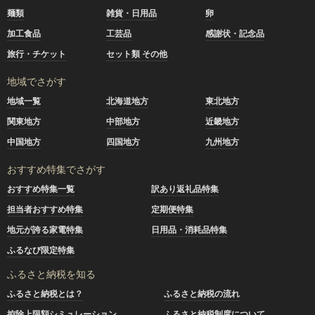
麺類
雑貨・日用品
卵
加工食品
工芸品
感謝状・記念品
旅行・チケット
セット類 その他
地域でさがす
地域一覧
北海道地方
東北地方
関東地方
中部地方
近畿地方
中国地方
四国地方
九州地方
おすすめ特集でさがす
おすすめ特集一覧
訳あり返礼品特集
担当者おすすめ特集
定期便特集
地元が誇る家電特集
日用品・消耗品特集
ふるなび限定特集
ふるさと納税を知る
ふるさと納税とは？
ふるさと納税の流れ
控除上限額シミュレーション
ふるさと納税制度について