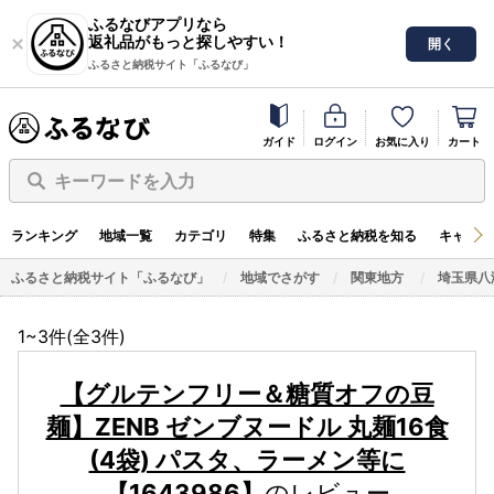
ふるなびアプリなら
返礼品がもっと探しやすい！
開く
ふるさと納税サイト「ふるなび」
ガイド
ログイン
お気に入り
カート
キーワードを入力
ランキング
地域一覧
カテゴリ
特集
ふるさと納税を知る
キャンペ
ふるさと納税サイト「ふるなび」
地域でさがす
関東地方
埼玉県八
1~3件(全
3
件)
【グルテンフリー＆糖質オフの豆
麺】ZENB ゼンブヌードル 丸麺16食
(4袋) パスタ、ラーメン等に
【1643986】
のレビュー