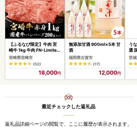
【ふるなび限定】牛肉 宮
無添加甘酒 900ml×5本 甘
うな
崎牛 1kg 牛肉 FN-Limited
酒
選 
-VO
付き
宮崎県宮崎市
福岡県古賀市
茨城
あり
(52)
(17)
人気
18,000
12,000
代
最近チェックした返礼品
返礼品詳細ページの閲覧で、ここに履歴が表示されます。