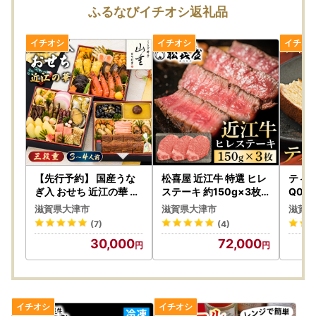
込みください。
ふるなびイチオシ返礼品
・天候・交通事情により配送が遅延する場合がございます。
・寄附が集中する12月のお申込みは発送日程が変更になる場
合がございます。
・寄附者様の長期不在などで受取が遅れた場合、宅配業者営
業所での保管期間は理由にかかわらず、
一般貨物（陸便）は、営業所到着後７日間、クール便（冷
凍・冷蔵）は、営業所到着後３日間となります。
保管期間を過ぎ、宅配業者からの返送されてまいりました
お荷物につきましては、
再発送いたしかねます
ので期間内に
必ずお受け取りくださいますようお願いいたします。
【先行予約】 国産うな
松喜屋 近江牛 特選 ヒレ
ティラ
■寄附注意事項
ぎ入 おせち 近江の華 三
ステーキ 約150g×3枚 [
Q001] | スイーツ
段重 [AY02] | おせち 人
A065] ヒレ
ラミス
・寄附申込みのキャンセル、返礼品の変更・返品はできませ
滋賀県大津市
滋賀県大津市
滋賀県
気
気ス
ん。あらかじめご了承ください。
(7)
(4)
・ご要望を備考に記載いただいても対応いたしかねます。
30,000
72,000
・寄附回数の制限は設けておりません。寄附をいただく度に
お届けいたします。
【書類について】
ワンストップ特例申請書と寄附金受領証明書は、返礼品と別