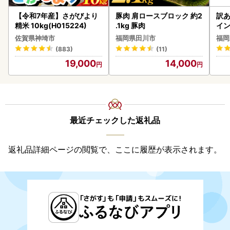
【令和7年産】さがびより
豚肉 肩ロースブロック 約2
訳あ
精米 10kg(H015224)
.1kg 豚肉
イン
佐賀県神埼市
福岡県田川市
福岡
(883)
(11)
19,000
14,000
最近チェックした返礼品
返礼品詳細ページの閲覧で、ここに履歴が表示されます。