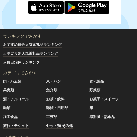
ランキングでさがす
おすすめ総合人気返礼品ランキング
カテゴリ別人気返礼品ランキング
人気自治体ランキング
カテゴリでさがす
肉・ハム類
米・パン
電化製品
果実類
魚介類
野菜類
酒・アルコール
お茶・飲料
お菓子・スイーツ
麺類
雑貨・日用品
卵
加工食品
工芸品
感謝状・記念品
旅行・チケット
セット類 その他