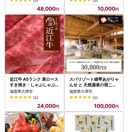
(5)
(3)
48,000
10,000
近江牛 A5ランク 肩ロース
スパリゾート雄琴あがりゃ
すき焼き・しゃぶしゃぶ用
んせ と 天然源泉の宿こと
[CE001] /
ゆう で使える 利用券（30
滋賀県大津市
滋賀県大津市
,000円分） 温泉券
(2)
(2)
24,000
100,000