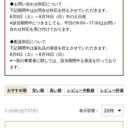
◆お問い合わせ対応について
下記期間中はお問合せ対応を控えさせていただきます。
8月9日（土）～8月16日（日）中の土日祝
※該当期間中につきましても、平日の9:00～17:30はお問い
合わせ対応を受け付けております。
◆配送対応について
下記期間中は返礼品の発送を控えさせていただきます。
8月9日（土）～8月16日（日）
※一部の事業者に関しては、該当期間中も発送を行っており
ます。
何卒ご容赦くださいますよう、お願い申し上げます。
なお、寄附については期間中も受け付けております。
おすすめ順
安い順
高い順
レビュー件数順
レビュー評価順
1
~
20
件(全
737
件)
表示切替：
【寄附お申込みの注意事項】
■配送注意事項
・配達日指定は不可となっておりますので、ご理解の上お申