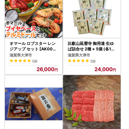
オマール ロブスター レン
比叡山延暦寺 御用達 生ゆ
ジアップ セット [AK004]
ば詰合せ 2種 × 5個 (各18
/ ブイヤベース テルミドー
0ｇ）合計 10個 湯葉
滋賀県大津市
滋賀県大津市
ル
(3)
(3)
26,000
24,000