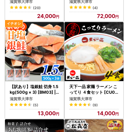
】
5] ヒレ
理し、関係法令で定められた場合を除き、第三者に譲渡した
滋賀県大津市
滋賀県大津市
り、提供したりすることはございません。
(20)
(4)
なお、お客様からいただいた個人情報は、商品の発送、事務
24,000
72,000
連絡、いただいたふるさと納税の使い道に関する報告、大津
市が主催・出展するふるさと納税関連イベント情報の提供及
び大津市のふるさと納税に関する情報提供のために使用させ
ていただき、その手段として、電子メールの配信やパンフレ
ット等の資料の郵送をさせていただくことがあります。
御不明な点や、電子メールの配信又は資料の郵送停止等のご
希望がございましたら、ふるさと納税担当(contact-otsu@o
rebo.jp)までご連絡ください。
【訳あり】塩銀鮭 切身 1.5
天下一品 家麺 ラーメン こ
kg(500g × 3) [BM03] |
ってり ４食セット [CU00
鮭
3] | 天下一品
滋賀県大津市
滋賀県大津市
(5)
(9)
13,000
14,000