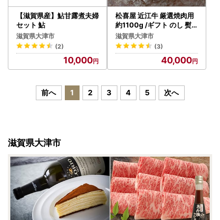
【滋賀県産】鮎甘露煮夫婦
松喜屋 近江牛 厳選焼肉用
セット 鮎
約1100g /ギフト のし 熨
斗 お歳暮
滋賀県大津市
滋賀県大津市
(2)
(3)
10,000
40,000
前へ
1
2
3
4
5
次へ
滋賀県大津市