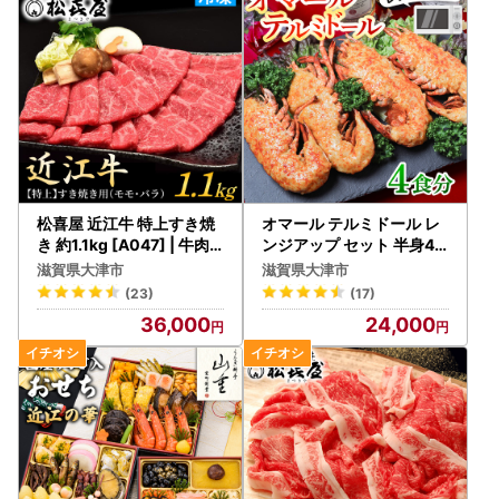
にお送りいたします。
ワンストップ特例申請書と寄附金受領証明書は、入金確認
後、注文内容確認画面の【注文者情報】に記載の住所に申込
完了日から2週間程度で発送いたします。
【ワンストップについて】
・提出期限：翌年の1月10日必着
・必要書類：ワンストップ特例申請書
松喜屋 近江牛 特上すき焼
オマール テルミドール レ
マイナンバー確認書類（例：個人番号カードや
き 約1.1kg [A047] | 牛肉
ンジアップ セット 半身4
すき焼き
個(オマール海老 × 2尾) [A
通知カード等）
滋賀県大津市
滋賀県大津市
K005] | ロブスター
本人確認書類（例：運転免許証の写し等）
(23)
(17)
36,000
24,000
・お問い合わせ先：委託事業者名 株式会社HAQTSUYA
（ハックツヤ）
大津市ふるさと納税担当
TEL：050-3645-2283
MAIL：contact-otsu@orebo.jp
平日9:30～17:30(土日祝除く)