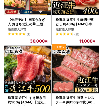
【ワンストップ特例申請書送付先】
〒910-0347
住所：福井県坂井市丸岡町熊堂3-7-1-16
福井県産業情報センタービル7階 株式会社HAQTSUY
【先行予約】 国産うなぎ
松喜屋 近江牛 牛肉切り落
A
入 おせち 近江の華 三段重
とし 約400g [A042] 牛肉
[AY02] | おせち 人気
切り落とし
宛先：大津市 ワンストップ特例申請受付担当 行
滋賀県大津市
滋賀県大津市
(7)
(11)
※返送に係る郵送料は寄附者様のご負担となりますので、ご
30,000
11,000
了承ください。
【オンラインワンストップ申請について】
「自治体マイページ」よりオンラインでワンストップ特例申
請することが可能です。
ご利用には、初期登録やデジタル庁提供のマイナポータルア
プリが必要です。
マイナンバーカードをお持ちの場合、オンライン申請が大変
便利ですので、ぜひご利用ください。
〈プライバシーポリシー（個人情報保護方針）について〉
松喜屋 近江牛 すき焼き用
松喜屋 近江牛 特選 ヒレス
お客様からいただいた個人情報は、大津市が責任をもって管
約500g [A044] 【 近江牛
テーキ 約150g×3枚 [A06