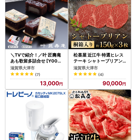
＼TVで紹介！／叶 匠壽庵
松喜屋 近江牛 特選ヒレス
あも歌留多詰合せ [Y004]
テーキ シャトーブリアン
| 和菓子 和菓子 あんこ
約150g×3枚 [A076] シャ
滋賀県大津市
滋賀県大津市
トーブリアン
(7)
(4)
13,000
90,000