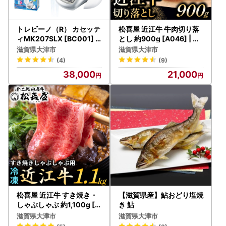
トレビーノ（R） カセッテ
松喜屋 近江牛 牛肉切り落
ィMK207SLX [BC001] |
とし 約900g [A046] | 牛
東レ 浄水器本体 蛇口直結
肉切り落とし
滋賀県大津市
滋賀県大津市
型 雑貨・日用品 家電
(4)
(9)
38,000
21,000
松喜屋 近江牛 すき焼き・
【滋賀県産】鮎おどり塩焼
しゃぶしゃぶ 約1,100g [A
き 鮎
053] /ギフト のし 熨斗 お
滋賀県大津市
滋賀県大津市
歳暮