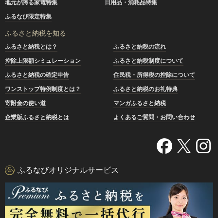
地元が誇る家電特集
日用品・消耗品特集
ふるなび限定特集
ふるさと納税を知る
ふるさと納税とは？
ふるさと納税の流れ
控除上限額シミュレーション
ふるさと納税制度について
ふるさと納税の確定申告
住民税・所得税の控除について
ワンストップ特例制度とは？
ふるさと納税のお礼特典
寄附金の使い道
マンガふるさと納税
企業版ふるさと納税とは
よくあるご質問・お問い合わせ
ふるなびオリジナルサービス