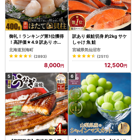
御礼！ランキング第1位獲得
訳あり 銀鮭切身 約2kg サケ
！高評価★4.9 訳あり ホタ
しゃけ 魚 鮭
テ 400g（ほたて 帆立 貝柱
北海道別海町
宮城県気仙沼市
冷凍 ）
(2893)
(2511)
8,000
12,500