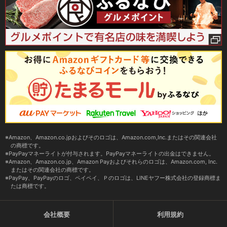
Amazon、Amazon.co.jpおよびそのロゴは、Amazon.com,Inc.またはその関連会社
の商標です。
PayPayマネーライトが付与されます。PayPayマネーライトの出金はできません。
Amazon、Amazon.co.jp、Amazon Payおよびそれらのロゴは、Amazon.com, Inc.
またはその関連会社の商標です。
PayPay、PayPayのロゴ、ペイペイ、Ｐのロゴは、LINEヤフー株式会社の登録商標ま
たは商標です。
会社概要
利用規約