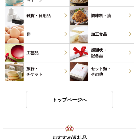
雑貨・
日用品
調味料・
油
卵
加工食品
感謝状・
工芸品
記念品
旅行・
セット類・
チケット
その他
トップページへ
おすすめ返礼品