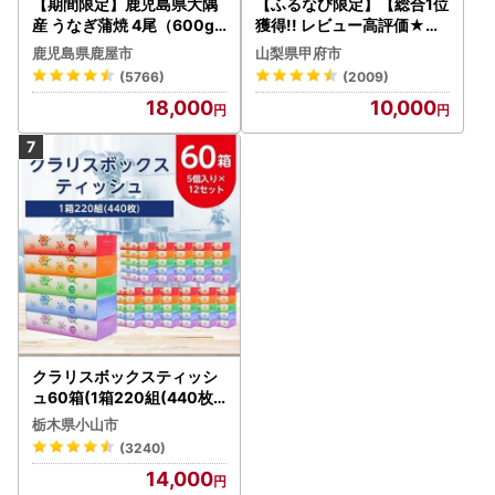
【期間限定】鹿児島県大隅
【ふるなび限定】【総合1位
産 うなぎ蒲焼 4尾（600g
獲得!! レビュー高評価★】
） KN007-004-04-cp18
〈2026年度配送分〉山梨
鹿児島県鹿屋市
山梨県甲府市
うなぎ 鰻 魚 惣菜 総菜
県産 シャインマスカット 2
(5766)
(2009)
～3房（1.0kg以上）シャイ
18,000
10,000
ン フルーツ FN-Limited-S
P
クラリスボックスティッシ
ュ60箱(1箱220組(440枚))
(5個入り×12セット)【配送
栃木県小山市
不可地域：離島・沖縄県】
(3240)
【1256759】
14,000