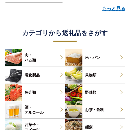
もっと見る
カテゴリから返礼品をさがす
肉・
米・パン
ハム類
電化製品
果物類
魚介類
野菜類
酒・
お茶・
飲料
アルコール
お菓子・
麺類
スイーツ