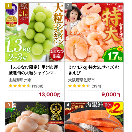
【ふるなび限定】甲州市産
えび 1.7kg 特大5Lサイズ む
厳選旬の大粒シャインマス
きえび
カット 約1.3kg 2～3房【2
山梨県甲州市
大阪府泉佐野市
026年発送】（MG）B12-
(1369)
(394)
472 FN-Limited-VO シャ
13,000
9,000
インマスカット フルーツ