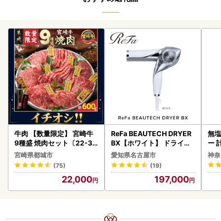
牛肉 【数量限定】 宮崎牛
ReFa BEAUTECH DRYER
無塩
9種盛 焼肉セット〔22-31
BX【ホワイト】 ドライヤ
ー 
-006-600g〕都城 イチオ
ー 美容 家電 ドライヤー リ
】
宮崎県都城市
愛知県名古屋市
神奈
シ!! 牛肉
ファ
(75)
(19)
22,000
197,000