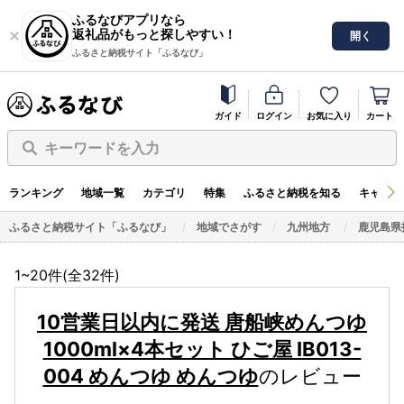
ふるなびアプリなら
返礼品がもっと探しやすい！
開く
ふるさと納税サイト「ふるなび」
ガイド
ログイン
お気に入り
カート
キーワードを入力
ランキング
地域一覧
カテゴリ
特集
ふるさと納税を知る
キャンペ
ふるさと納税サイト「ふるなび」
地域でさがす
九州地方
鹿児島県
1~20件(全
32
件)
10営業日以内に発送 唐船峡めんつゆ
1000ml×4本セット ひご屋 IB013-
004 めんつゆ めんつゆ
のレビュー