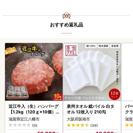
おすすめ返礼品
近江牛入（生）ハンバーグ
泉州タオル 総パイル 白タ
バー
【1.2kg（120ｇ×10個）
オル 12枚入り 210匁
クラ
】【AG09W】
アボ
滋賀県近江八幡市
大阪府阪南市
滋賀
ン
(0)
(39)