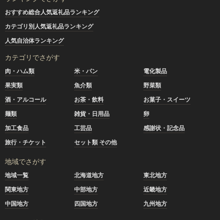
おすすめ総合人気返礼品ランキング
カテゴリ別人気返礼品ランキング
人気自治体ランキング
カテゴリでさがす
肉・ハム類
米・パン
電化製品
果実類
魚介類
野菜類
酒・アルコール
お茶・飲料
お菓子・スイーツ
麺類
雑貨・日用品
卵
加工食品
工芸品
感謝状・記念品
旅行・チケット
セット類 その他
地域でさがす
地域一覧
北海道地方
東北地方
関東地方
中部地方
近畿地方
中国地方
四国地方
九州地方