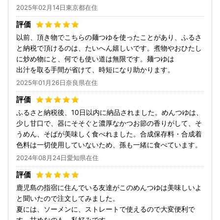
2025年02月14日東京都在住
以前、頂き物でこちらの麺つゆを使ったことがあり、ふるさ
と納税で頂けるのは、たいへん嬉しいです。煮物やおひたし
に炒め物にと、何でも使い道は無限です。麺つゆは
出汁を取る手間が省けて、時短になり助かります。
2025年01月26日奈良県在住
ふるさと納税後、10日以内に納品されました。めんつゆは、
少し甘口で、器にそそぐと濃厚なかつお節の香りがして、そ
うめん、そばが美味しく食べれました。合成保存料・合成着
色料は一切使用していないため、孫も一緒に食べています。
2024年08月24日愛知県在住
鹿児島の指宿に住んでいる友達がこのめんつゆは美味しいよ
と聞いたので注文してみました。
夏には、ソーメンに、ストレートで使えるので大変便利で
す。甘めなのも、私好みです。