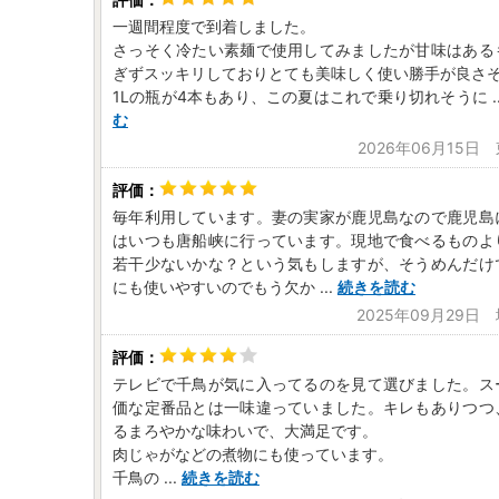
一週間程度で到着しました。
さっそく冷たい素麺で使用してみましたが甘味はある
ぎずスッキリしておりとても美味しく使い勝手が良さ
1Lの瓶が4本もあり、この夏はこれで乗り切れそうに
.
む
2026年06月15日
毎年利用しています。妻の実家が鹿児島なので鹿児島
はいつも唐船峡に行っています。現地で食べるものよ
若干少ないかな？という気もしますが、そうめんだけ
にも使いやすいのでもう欠か
...
続きを読む
2025年09月29日
テレビで千鳥が気に入ってるのを見て選びました。ス
価な定番品とは一味違っていました。キレもありつつ
るまろやかな味わいで、大満足です。
肉じゃがなどの煮物にも使っています。
千鳥の
...
続きを読む