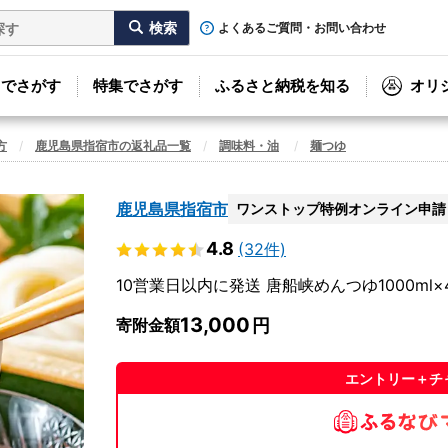
よくあるご質問・お問い合わせ
リでさがす
特集でさがす
ふるさと納税を知る
オリ
方
鹿児島県指宿市の返礼品一覧
調味料・油
麺つゆ
鹿児島県指宿市
ワンストップ特例オンライン申請
4.8
(32件)
10営業日以内に発送 唐船峡めんつゆ1000ml×4
13,000
寄附金額
エントリー＋チ