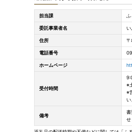
本市では、直ちに当該事業者の返礼品に係る寄附
担当課
ふ
また、既に寄附をいただき未発送の当該事業者の
委託事業者名
い
個別にご連絡をさせていただきます。
速やかに調査を進め、当該事業者の返礼品をお選
住所
〒
応させていただく所存です。
何卒ご理解賜りますようお願い申し上げます。
電話番号
09
-------------------------
ホームページ
ht
【発送後のお届け先変更が有料となります】
2023年6月1日から、発送後に送り状に記載さ
9:
先様ご負担で変更前のお届け先から変更後のお届
※
受付時間
※住所の登録間違いによる訂正転送も有料対象と
※
お届け先変更の際は、指宿市ふるさと納税担当ま
い
■指宿市ふるさと納税担当
電話：0993-23-1072
書
備考
メール：ibuf@po.minc.ne.jp
せ
返礼品の配送時期や不備などに関しては「ふ