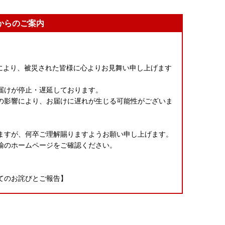
からのご案内
震」により、被災された皆様に心よりお見舞い申し上げます
。
届けが停止・遅延しております。
の影響により、お届けに遅れが生じる可能性がございま
ますが、何卒ご理解賜りますようお願い申し上げます。
輸のホームページをご確認ください。
てのお詫びとご報告】
た「有限会社水迫畜産」の牛肉の返礼品につきまして、
したことを、深くお詫び申し上げます。