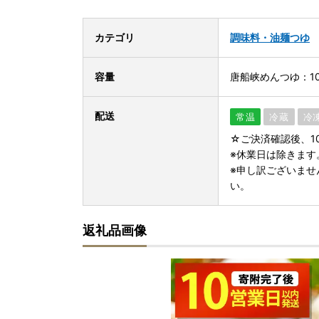
カテゴリ
調味料・油
麺つゆ
容量
唐船峡めんつゆ：100
配送
常温
冷蔵
冷
☆ご決済確認後、1
※休業日は除きます
※申し訳ございませ
い。
返礼品画像