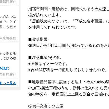
 高知県在住
指宿市開聞・唐船峡は、回転式のそうめん流
様が訪れています。
いめんつゆ
「唐船峡めんつゆ」は、「平成の名水百選」
味で、とて
理にも色々
を使用して作られています。
 東京都在住
■賞味期限
発送日から1年以上期限が残っているものをお
ふるさと納
■注意事項/その他
しに炒め物
※画像はイメージです。
を読む
※合成保存料を一切使用しておりませんので
 奈良県在住
■地場産品基準に該当する理由：めんつゆの
もっと見る
の加工/製造工程のうち，原料の仕入れから完
値の半分を一定程度以上上回る割合が区域内
提供事業者：ひご屋