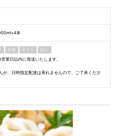
0ml×4本
凍
定期
ギフト
のし
0営業日以内に発送いたします。
。
んが、日時指定配達は承れませんので、ご了承くださ