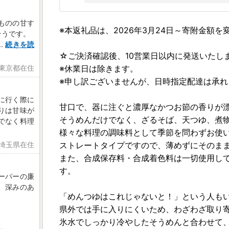
ものの甘す
※本返礼品は、2026年3月24日～寄附金額
そうです。
..
続きを読
☆ご決済確認後、10営業日以内に発送いたし
 東京都在住
※休業日は除きます。
※申し訳ございませんが、日時指定配達は承
に行く際に
甘口で、器に注ぐと濃厚なかつお節の香りが
りは甘味が
そうめんだけでなく、ざるそば、天つゆ、煮
でなく料理
様々な料理の調味料として季節を問わずお使
 埼玉県在住
ストレートタイプですので、薄めずにそのま
また、合成保存料・合成着色料は一切使用し
す。
ーパーの廉
、深みのあ
「めんつゆはこれじゃないと！」という人も
県外では手に入りにくいため、わざわざ取り
氷水でしっかり冷やしたそうめんと合わせて