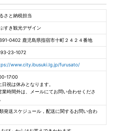
の受付を停止いたしました。
るさと納税担当
返礼品について発送を見合わせておりますので、今後、
ぶすき観光デザイン
びいただいた寄附者の皆様には、誠意を持って真摯に対
891-0402
鹿児島県指宿市十町２４２４番地
93-23-1072
tps://www.city.ibusuki.lg.jp/furusato/
れた住所以外にお届け先を変更する場合、変更後のお届け
00-17:00
け先までの着払い運賃が別途必要となります。
土日祝は休みとなります。
なります。
営業時間外は、メールにてお問い合わせくださ
で早めにご連絡いただきますよう、お願いいたします。
。
類発送スケジュール，配送に関するお問い合わ
るなび」からはお答えできかねます。