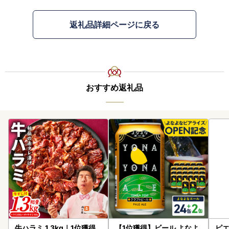
返礼品詳細ページに戻る
おすすめ返礼品
牛ハラミ 1.3kg｜1位獲得
【1位獲得】ビール よなよ
ピエ