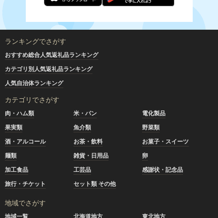
ランキングでさがす
おすすめ総合人気返礼品ランキング
カテゴリ別人気返礼品ランキング
人気自治体ランキング
カテゴリでさがす
肉・ハム類
米・パン
電化製品
果実類
魚介類
野菜類
酒・アルコール
お茶・飲料
お菓子・スイーツ
麺類
雑貨・日用品
卵
加工食品
工芸品
感謝状・記念品
旅行・チケット
セット類 その他
地域でさがす
地域一覧
北海道地方
東北地方