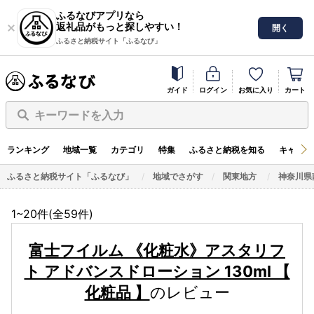
ふるなびアプリなら
返礼品がもっと探しやすい！
開く
ふるさと納税サイト「ふるなび」
ガイド
ログイン
お気に入り
カート
キーワードを入力
ランキング
地域一覧
カテゴリ
特集
ふるさと納税を知る
キャンペ
ふるさと納税サイト「ふるなび」
地域でさがす
関東地方
神奈川県
1~20件(全
59
件)
富士フイルム 《化粧水》アスタリフ
ト アドバンスドローション 130ml 【
化粧品 】
のレビュー