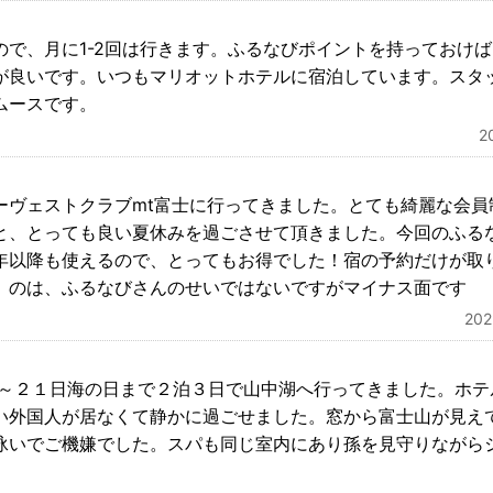
ので、月に1-2回は行きます。ふるなびポイントを持っておけ
が良いです。いつもマリオットホテルに宿泊しています。スタ
ムースです。
2
ーヴェストクラブmt富士に行ってきました。とても綺麗な会員
と、とっても良い夏休みを過ごさせて頂きました。今回のふる
年以降も使えるので、とってもお得でした！宿の予約だけが取
）のは、ふるなびさんのせいではないですがマイナス面です
20
9日～２１日海の日まで２泊３日で山中湖へ行ってきました。ホテ
い外国人が居なくて静かに過ごせました。窓から富士山が見え
泳いでご機嫌でした。スパも同じ室内にあり孫を見守りながら