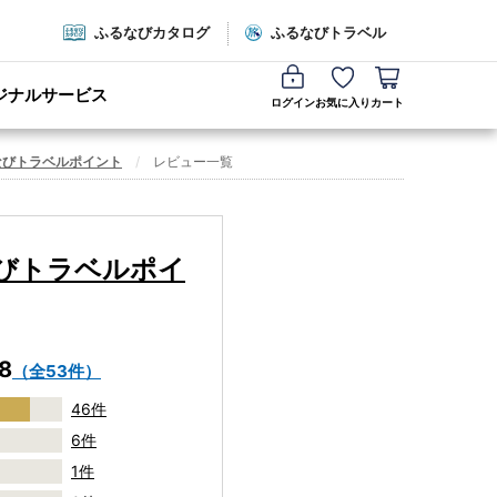
ふるなびカタログ
ふるなびトラベル
ジナルサービス
ログイン
お気に入り
カート
なびトラベルポイント
レビュー一覧
びトラベルポイ
.8
（全53件）
46件
6件
1件