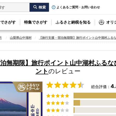
よくあるご質問・お問い合わせ
リでさがす
特集でさがす
ふるさと納税を知る
オリ
方
山梨県山中湖村
【旅行支援・宿泊無期限】旅行ポイント山中湖村ふる
宿泊無期限】旅行ポイント山中湖村ふるな
ント
のレビュー
4
総合評価：