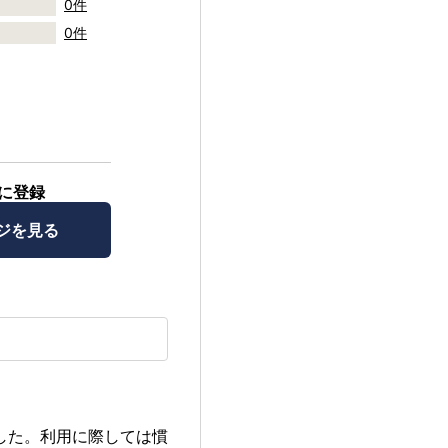
0件
0件
に登録
ジを見る
した。利用に際しては慣