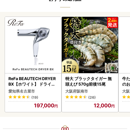
ReFa BEAUTECH DRYER
特大 ブラックタイガー 無
牛た
BX【ホワイト】 ドライヤ
頭えび 570g前後15尾
のお
ー 美容 家電 ドライヤー リ
愛知県名古屋市
大阪府阪南市
大阪
ファ
(19)
(26)
197,000
12,000