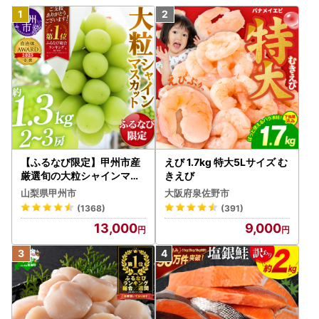
【ふるなび限定】甲州市産
えび 1.7kg 特大5Lサイズ む
厳選旬の大粒シャインマス
きえび
カット 約1.3kg 2～3房【2
山梨県甲州市
大阪府泉佐野市
026年発送】（MG）B12-
(1368)
(391)
472 FN-Limited-VO シャ
13,000
9,000
インマスカット フルーツ