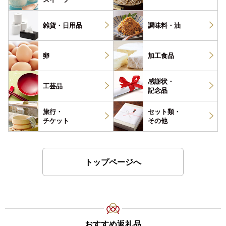
雑貨・
日用品
調味料・
油
卵
加工食品
感謝状・
工芸品
記念品
旅行・
セット類・
チケット
その他
トップページへ
おすすめ返礼品