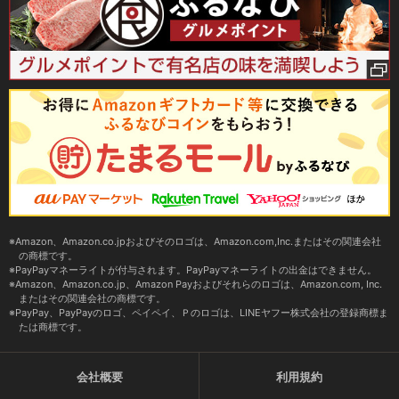
Amazon、Amazon.co.jpおよびそのロゴは、Amazon.com,Inc.またはその関連会社
の商標です。
PayPayマネーライトが付与されます。PayPayマネーライトの出金はできません。
Amazon、Amazon.co.jp、Amazon Payおよびそれらのロゴは、Amazon.com, Inc.
またはその関連会社の商標です。
PayPay、PayPayのロゴ、ペイペイ、Ｐのロゴは、LINEヤフー株式会社の登録商標ま
たは商標です。
会社概要
利用規約