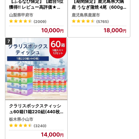
【ふるなび限定】【総合1位
【期間限定】鹿児島県大隅
獲得!! レビュー高評価★】
産 うなぎ蒲焼 4尾（600g
〈2026年度配送分〉山梨
） KN007-004-04-cp18
山梨県甲府市
鹿児島県鹿屋市
県産 シャインマスカット 2
うなぎ 鰻 魚 惣菜 総菜
(2009)
(5765)
～3房（1.0kg以上）シャイ
10,000
18,000
ン フルーツ FN-Limited-S
P
クラリスボックスティッシ
ュ60箱(1箱220組(440枚))
(5個入り×12セット)【配送
栃木県小山市
不可地域：離島・沖縄県】
(3240)
【1256759】
14,000