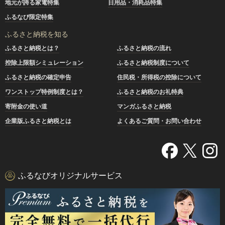
地元が誇る家電特集
日用品・消耗品特集
ふるなび限定特集
ふるさと納税を知る
ふるさと納税とは？
ふるさと納税の流れ
控除上限額シミュレーション
ふるさと納税制度について
ふるさと納税の確定申告
住民税・所得税の控除について
ワンストップ特例制度とは？
ふるさと納税のお礼特典
寄附金の使い道
マンガふるさと納税
企業版ふるさと納税とは
よくあるご質問・お問い合わせ
ふるなびオリジナルサービス