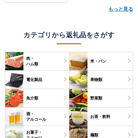
もっと見る
カテゴリから返礼品をさがす
肉・
米・パン
ハム類
電化製品
果物類
魚介類
野菜類
酒・
お茶・
飲料
アルコール
お菓子・
麺類
スイーツ