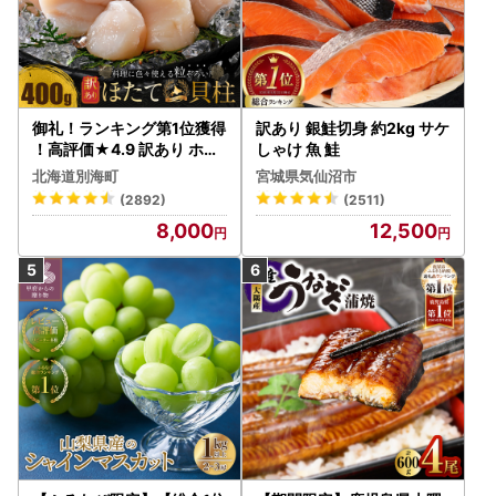
御礼！ランキング第1位獲得
訳あり 銀鮭切身 約2kg サケ
！高評価★4.9 訳あり ホタ
しゃけ 魚 鮭
テ 400g（ほたて 帆立 貝柱
北海道別海町
宮城県気仙沼市
冷凍 ）
(2892)
(2511)
8,000
12,500