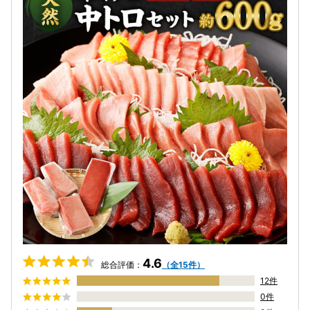
4.6
総合評価：
（全15件）
12件
0件