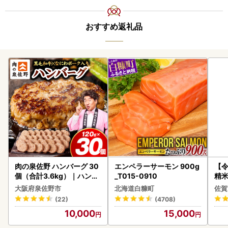
おすすめ返礼品
肉の泉佐野 ハンバーグ 30
エンペラーサーモン 900g
【
個（合計3.6kg）｜ハンバ
_T015-0910
精米 
ーグ 訳あり 黒毛和牛×なに
大阪府泉佐野市
北海道白糠町
佐賀
わポーク
(22)
(4708)
10,000
15,000