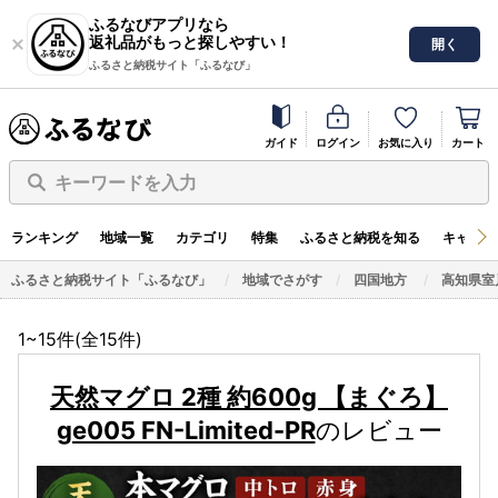
ふるなびアプリなら
返礼品がもっと探しやすい！
開く
ふるさと納税サイト「ふるなび」
ガイド
ログイン
お気に入り
カート
キーワードを入力
ランキング
地域一覧
カテゴリ
特集
ふるさと納税を知る
キャンペ
ふるさと納税サイト「ふるなび」
地域でさがす
四国地方
高知県室
1~15件(全
15
件)
天然マグロ 2種 約600g 【まぐろ】
ge005 FN-Limited-PR
のレビュー