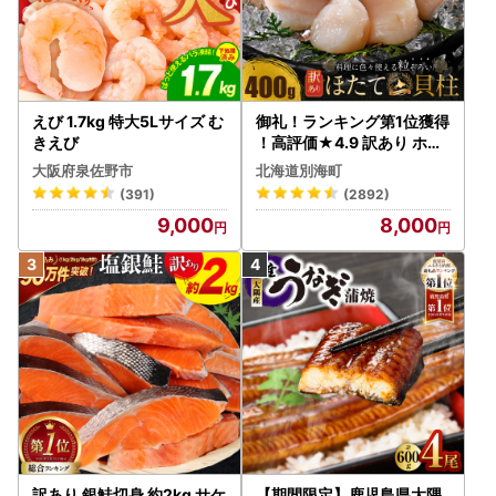
えび 1.7kg 特大5Lサイズ む
御礼！ランキング第1位獲得
きえび
！高評価★4.9 訳あり ホタ
テ 400g（ほたて 帆立 貝柱
大阪府泉佐野市
北海道別海町
冷凍 ）
(391)
(2892)
9,000
8,000
訳あり 銀鮭切身 約2kg サケ
【期間限定】鹿児島県大隅