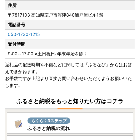
住所
〇「自治体マイページ」でのオンラインワンストップ特例申
〒7817103
高知県室戸市浮津840浦戸屋ビル1階
請では、マイナンバーカードを使用します。
〇申請にはデジタル庁提供のマイナポータルアプリが必要で
電話番号
す。
050-1730-1215
〇従来の手続き方法「書類郵送による申請」も引き続きご利
受付時間
用いただけます。
9:00～17:00 ※土日祝日､年末年始を除く
返礼品の配送時期や不備などに関しては「ふるなび」からはお答
えできかねます。
※ご本人でワンストップ特例申請書を用意されて提出される
お手数ですが上記より直接お問い合わせいただくようお願いいた
場合は、下記よりダウンロードが可能です。
します。
ワンストップ特例申請書PDF
- - 特例申請書送付先 - -
ふるさと納税をもっと知りたい方はコチラ
〒781-7185
高知県室戸市浮津25番地1
室戸市役所 産業振興課 ふるさと納税担当宛
らくらく3ステップ
- -- -- -- -- -- -- -- -
ふるさと納税の流れ
※2025年1月10日（消印有効）となりますのでご注意くださ