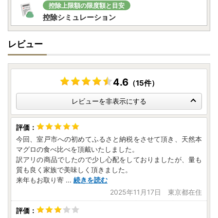
い。
控除上限額の限度額と目安
ご不明な点はメールまたはお電話でお問い合わせください。
控除シミュレーション
電 話：050-1730-1215（直通）
メール：muroto@furusato-supports.com
レビュー
～ご寄附のキャンセル対応について～
返礼品をすでに配送している場合は、市税の負担が発生して
おりますので、キャンセルおよび還付の対応はできませんの
4.6
（15件）
で、ご注意ください。
レビューを非表示にする
今回、室戸市への初めてふるさと納税をさせて頂き、天然本
マグロの食べ比べを頂戴いたしました。
訳アリの商品でしたので少し心配をしておりましたが、量も
質も良く家族で美味しく頂きました。
来年もお取り寄
...
続きを読む
2025年11月17日 東京都在住