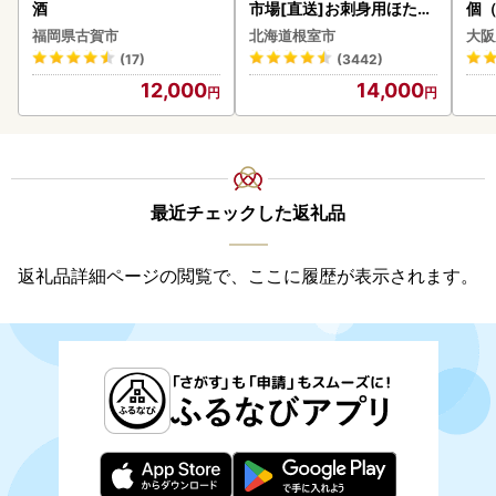
酒
市場[直送]お刺身用ほたて
個（
貝柱500g A-28002
ーグ
福岡県古賀市
北海道根室市
大阪
わ
(17)
(3442)
12,000
14,000
最近チェックした返礼品
返礼品詳細ページの閲覧で、ここに履歴が表示されます。