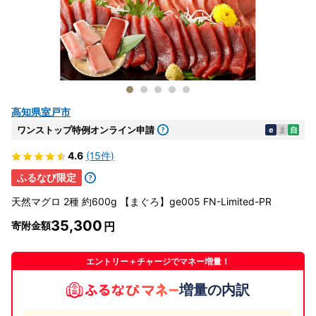
高知県室戸市
ワンストップ特例オンライン申請
e
ま
自
4.6
(15件)
ふるなび限定
天然マグロ 2種 約600g 【まぐろ】ge005 FN-Limited-PR
35,300
寄附金額
エントリー＋チャージでマネー増量！
増量の内訳