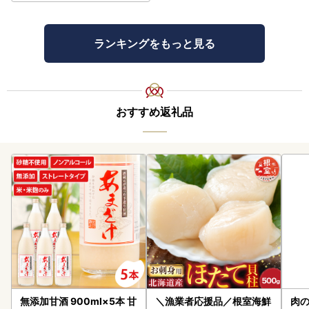
ランキングをもっと見る
おすすめ返礼品
無添加甘酒 900ml×5本 甘
＼漁業者応援品／根室海鮮
肉の