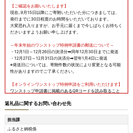
【ご確認をお願いいたします】
現在､9月15日以降にご寄附いただいた分につきましては、
発行までに30日程度のお時間をいただいております。
大変恐れ入りますが、お手元に届くまで今しばらくお待ちく
ださいますようお願い申し上げます。
～年末年始のワンストップ特例申請書の郵送について～
・12月1日～12月26日の決済分➡同年12月30日までに発送
・12月27日～12月31日の決済分➡翌年1月4日に発送
※発送日については、寄附件数の状況により変更となる可能
性がありますのでご了承ください。
【オンラインワンストップ特例申請をご利用いただけます】
ワンストップ申請書に掲載のあるQRコードを読み取ること
により、オンラインワンストップ特例申請をご利用いただけ
返礼品に関するお問い合わせ先
ます。
オンラインワンストップ特例申請は完全オンラインで行える
サービスで、ワンストップ特例申請書・確認書類等の紙面で
担当課
の提出は不要となり、自治体マイページからオンラインで申
ふるさと納税係
請を完結させることが可能です。