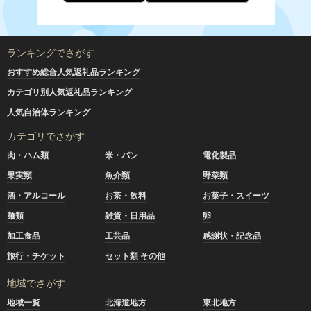
ランキングでさがす
おすすめ総合人気返礼品ランキング
カテゴリ別人気返礼品ランキング
人気自治体ランキング
カテゴリでさがす
肉・ハム類
米・パン
電化製品
果実類
魚介類
野菜類
酒・アルコール
お茶・飲料
お菓子・スイーツ
麺類
雑貨・日用品
卵
加工食品
工芸品
感謝状・記念品
旅行・チケット
セット類 その他
地域でさがす
地域一覧
北海道地方
東北地方