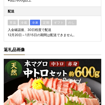
※合計600g以上
配送
常温
冷蔵
冷凍
定期
ギフト
のし
入金確認後、30日程度で配送
12月20日～1月15日の期間は配送できません。
返礼品画像