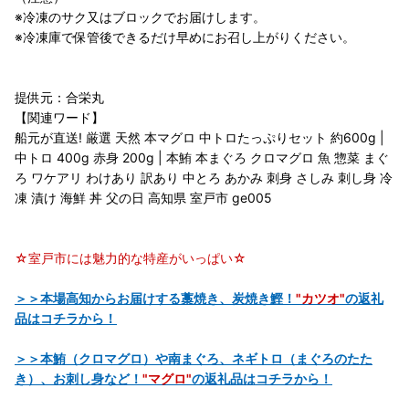
※冷凍のサク又はブロックでお届けします。
※冷凍庫で保管後できるだけ早めにお召し上がりください。
提供元：合栄丸
【関連ワード】
船元が直送! 厳選 天然 本マグロ 中トロたっぷりセット 約600g |
中トロ 400g 赤身 200g | 本鮪 本まぐろ クロマグロ 魚 惣菜 まぐ
ろ ワケアリ わけあり 訳あり 中とろ あかみ 刺身 さしみ 刺し身 冷
凍 漬け 海鮮 丼 父の日 高知県 室戸市 ge005
☆室戸市には魅力的な特産がいっぱい☆
＞＞本場高知からお届けする藁焼き、炭焼き鰹！
"カツオ"
の返礼
品はコチラから！
＞＞本鮪（クロマグロ）や南まぐろ、ネギトロ（まぐろのたた
き）、お刺し身など！
"マグロ"
の返礼品はコチラから！