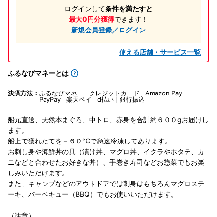
ログインして
条件を満たすと
最大0円分獲得
できます！
新規会員登録／ログイン
使える店舗・サービス一覧
ふるなびマネーとは
決済方法：
ふるなびマネー
クレジットカード
Amazon Pay
PayPay
楽天ペイ
d払い
銀行振込
船元直送、天然本まぐろ、中トロ、赤身を合計約６００gお届けし
ます。
船上で獲れたてを－６０℃で急速冷凍してあります。
お刺し身や海鮮丼の具（漬け丼、マグロ丼、イクラやホタテ、カ
ニなどと合わせたお好きな丼）、手巻き寿司などお惣菜でもお楽
しみいただけます。
また、キャンプなどのアウトドアでは刺身はもちろんマグロステ
ーキ、バーベキュー（BBQ）でもお使いいただけます。
（注意）