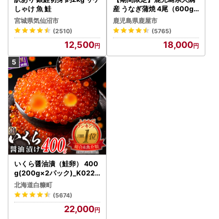
しゃけ 魚 鮭
産 うなぎ蒲焼 4尾（600g
） KN007-004-04-cp18
宮城県気仙沼市
鹿児島県鹿屋市
うなぎ 鰻 魚 惣菜 総菜
(2510)
(5765)
12,500
18,000
いくら醤油漬（鮭卵） 400
g(200g×2パック)_K022-
1676
北海道白糠町
(5674)
22,000