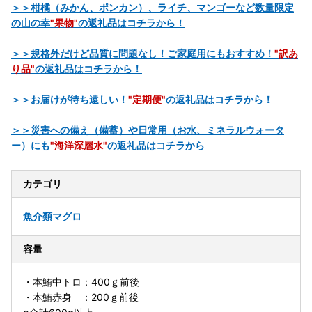
＞＞柑橘（みかん、ポンカン）、ライチ、マンゴーなど数量限定
の山の幸
"果物"
の返礼品はコチラから！
＞＞規格外だけど品質に問題なし！ご家庭用にもおすすめ！
"訳あ
り品"
の返礼品はコチラから！
＞＞お届けが待ち遠しい！
"定期便"
の返礼品はコチラから！
＞＞災害への備え（備蓄）や日常用（お水、ミネラルウォータ
ー）にも
"海洋深層水"
の返礼品はコチラから
カテゴリ
魚介類
マグロ
容量
・本鮪中トロ：400ｇ前後
・本鮪赤身 ：200ｇ前後