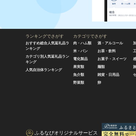
ランキングでさがす
カテゴリでさがす
おすすめ総合人気返礼品ラ
肉・ハム類
酒・アルコール
ンキング
米・パン
お茶・飲料
カテゴリ別人気返礼品ラン
電化製品
お菓子・スイーツ
キング
果実類
麺類
人気自治体ランキング
魚介類
雑貨・日用品
野菜類
卵
ふるなびオリジナルサービス