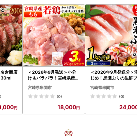
と 名倉商店
＜2026年9月発送＞小分
＜2026年9月発送分＞
30ml
け＆パラパラ！宮崎県産鶏
じめ！黒瀬ぶりの生鮮
ももカット合計3kg_K043
ロイン2節（1.0kg前後
宮崎県串間市
宮崎県串間市
-009-2609
K001-012-2609
)
(0)
(0)
3,000
18,000
24,00