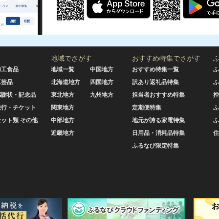
地域でさがす
おすすめ特集でさがす
加工食品
地域一覧
中国地方
おすすめ特集一覧
ふ
工芸品
北海道地方
四国地方
訳あり返礼品特集
ふ
感謝状・記念品
東北地方
九州地方
担当者おすすめ特集
控
旅行・チケット
関東地方
定期便特集
ふ
セット類 その他
中部地方
地元が誇る家電特集
ふ
近畿地方
日用品・消耗品特集
住
ふるなび限定特集