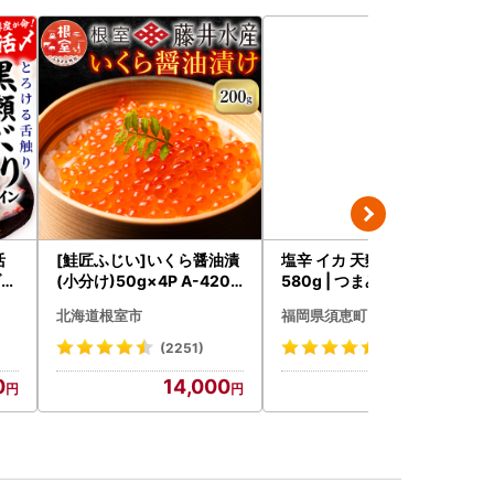
活
[鮭匠ふじい]いくら醤油漬
塩辛 イカ 天麩羅処ひらお
ブリ
(小分け)50g×4P A-4209
580g | つまみ 塩辛
）_
5
北海道根室市
福岡県須恵町
(2251)
(12)
0
14,000
12,000