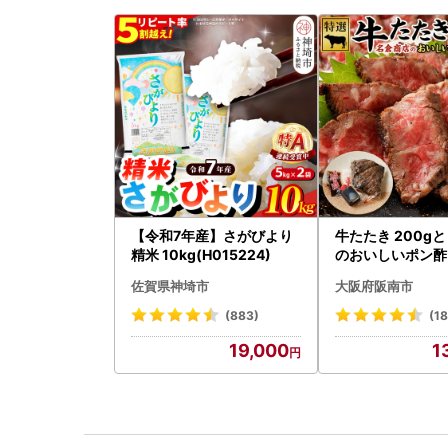
【令和7年産】さがびより
牛たたき 200g
精米 10kg(H015224)
のおいしいポン酢 
佐賀県神埼市
大阪府阪南市
(883)
(18
19,000
1