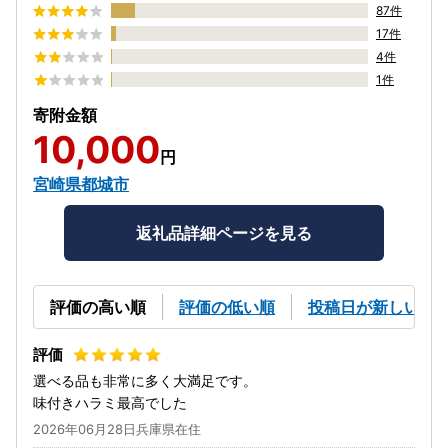
87件
17件
4件
1件
寄附金額
10,000
円
宮崎県都城市
返礼品詳細ページを見る
評価の高い順
評価の低い順
投稿日が新しい順
選べる品も非常に多く大満足です。
味付きハラミ最高でした
2026年06月28日兵庫県在住