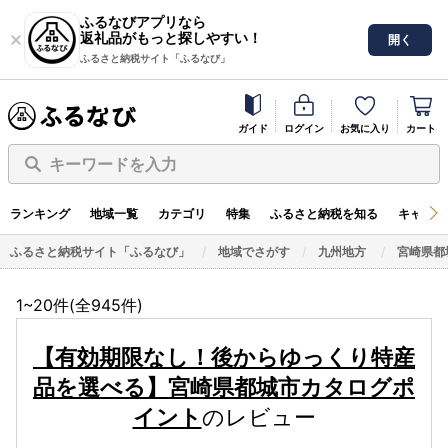
ふるなびアプリなら
返礼品がもっと探しやすい！
開く
ふるさと納税サイト「ふるなび」
ガイド
ログイン
お気に入り
カート
キーワードを入力
ランキング
地域一覧
カテゴリ
特集
ふるさと納税を知る
キャンペ
ふるさと納税サイト「ふるなび」
地域でさがす
九州地方
宮崎県都
1~20件(全
945
件)
【有効期限なし！後からゆっくり特産
品を選べる】宮崎県都城市カタログポ
イント
のレビュー