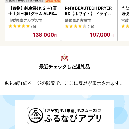
【置物】純金製(Ｋ２４) 富
ReFa BEAUTECH DRYER
うな
士山延べ棒1グラム ALPBK
BX【ホワイト】 ドライヤ
速便
180
ー 美容 家電 ドライヤー リ
g以
山梨県南アルプス市
愛知県名古屋市
宮崎
ファ
(9)
(19)
138,000
197,000
最近チェックした返礼品
返礼品詳細ページの閲覧で、ここに履歴が表示されます。