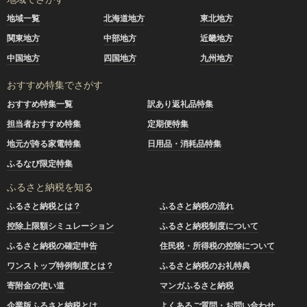
地域一覧
北海道地方
東北地方
関東地方
中部地方
近畿地方
中国地方
四国地方
九州地方
おすすめ特集でさがす
おすすめ特集一覧
訳あり返礼品特集
担当者おすすめ特集
定期便特集
地元が誇る家電特集
日用品・消耗品特集
ふるなび限定特集
ふるさと納税を知る
ふるさと納税とは？
ふるさと納税の流れ
控除上限額シミュレーション
ふるさと納税制度について
ふるさと納税の確定申告
住民税・所得税の控除について
ワンストップ特例制度とは？
ふるさと納税のお礼特典
寄附金の使い道
マンガふるさと納税
企業版ふるさと納税とは
よくあるご質問・お問い合わせ