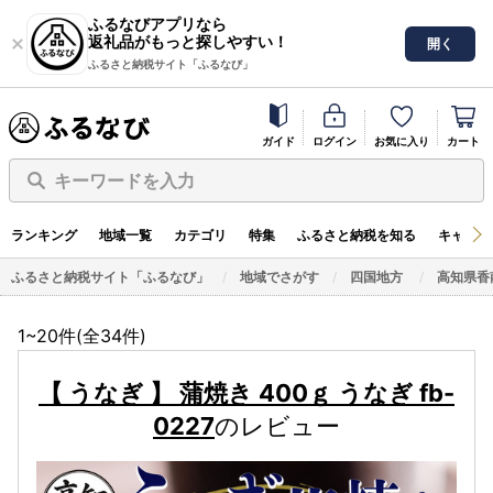
ふるなびアプリなら
返礼品がもっと探しやすい！
開く
ふるさと納税サイト「ふるなび」
ガイド
ログイン
お気に入り
カート
キーワードを入力
ランキング
地域一覧
カテゴリ
特集
ふるさと納税を知る
キャンペ
ふるさと納税サイト「ふるなび」
地域でさがす
四国地方
高知県香
1~20件(全
34
件)
【 うなぎ 】 蒲焼き 400ｇ うなぎ fb-
0227
のレビュー