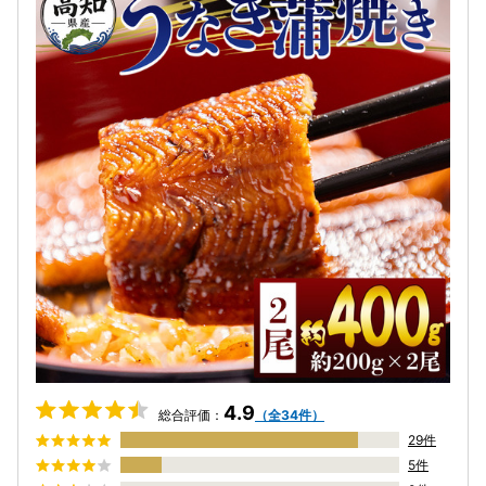
4.9
総合評価：
（全34件）
29件
5件