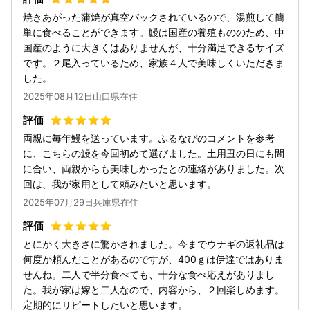
焼きあがった蒲焼が真空パックされているので、湯煎して簡
単に食べることができます。鰻は国産の養殖もののため、中
国産のように大きくはありませんが、十分満足できるサイズ
です。２尾入っているため、家族４人で美味しくいただきま
した。
2025年08月12日山口県在住
両親に毎年鰻を送っています。ふるなびのコメントを参考
に、こちらの鰻を今回初めて選びました。土用丑の日にも間
に合い、両親からも美味しかったとの連絡がありました。次
回は、我が家用として頼みたいと思います。
2025年07月29日兵庫県在住
とにかく大きさに驚かされました。今までウナギの返礼品は
何度か頼んだことがあるのですが、400ｇは伊達ではありま
せんね。二人で半分食べても、十分な食べ応えがありまし
た。我が家は嫁と二人なので、内容から、２回楽しめます。
定期的にリピートしたいと思います。