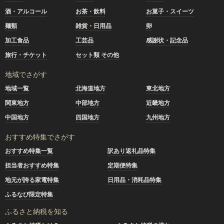
酒・アルコール
お茶・飲料
お菓子・スイーツ
麺類
雑貨・日用品
卵
加工食品
工芸品
感謝状・記念品
旅行・チケット
セット類 その他
地域でさがす
地域一覧
北海道地方
東北地方
関東地方
中部地方
近畿地方
中国地方
四国地方
九州地方
おすすめ特集でさがす
おすすめ特集一覧
訳あり返礼品特集
担当者おすすめ特集
定期便特集
地元が誇る家電特集
日用品・消耗品特集
ふるなび限定特集
ふるさと納税を知る