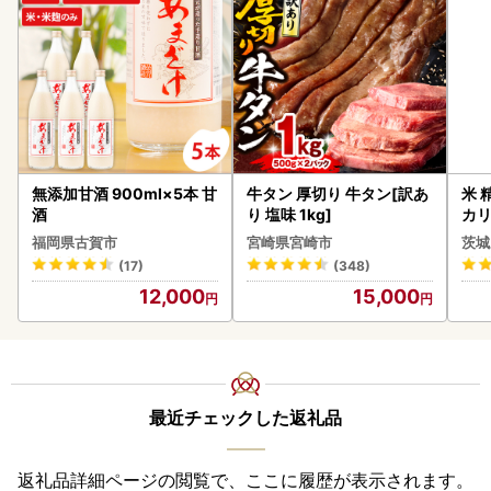
無添加甘酒 900ml×5本 甘
牛タン 厚切り 牛タン[訳あ
米 
酒
り 塩味 1kg]
カリ
福岡県古賀市
宮崎県宮崎市
茨城
(17)
(348)
12,000
15,000
最近チェックした返礼品
返礼品詳細ページの閲覧で、ここに履歴が表示されます。