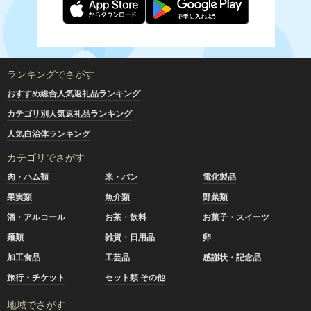
ランキングでさがす
おすすめ総合人気返礼品ランキング
カテゴリ別人気返礼品ランキング
人気自治体ランキング
カテゴリでさがす
肉・ハム類
米・パン
電化製品
果実類
魚介類
野菜類
酒・アルコール
お茶・飲料
お菓子・スイーツ
麺類
雑貨・日用品
卵
加工食品
工芸品
感謝状・記念品
旅行・チケット
セット類 その他
地域でさがす