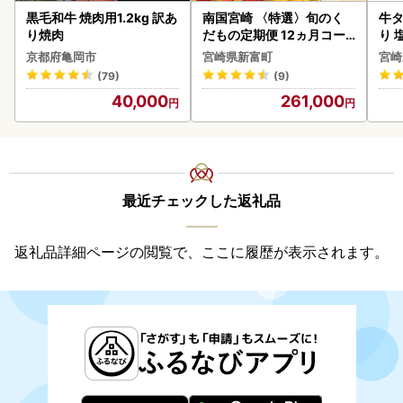
黒毛和牛 焼肉用1.2kg 訳あ
南国宮崎 〈特選〉旬のく
牛タ
り焼肉
だもの定期便 12ヵ月コー
り 塩
ス【F84-25】
京都府亀岡市
宮崎県新富町
宮崎
(79)
(9)
40,000
261,000
最近チェックした返礼品
返礼品詳細ページの閲覧で、ここに履歴が表示されます。