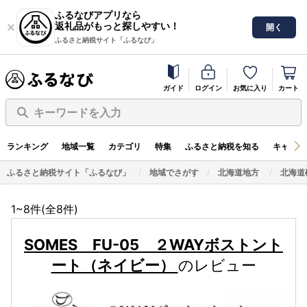
ふるなびアプリなら
返礼品がもっと探しやすい！
開く
ふるさと納税サイト「ふるなび」
ガイド
ログイン
お気に入り
カート
キーワードを入力
ランキング
地域一覧
カテゴリ
特集
ふるさと納税を知る
キャンペ
ふるさと納税サイト「ふるなび」
地域でさがす
北海道地方
北海道
1~8件(全
8
件)
SOMES FU-05 ２WAYボストント
ート（ネイビー）
のレビュー