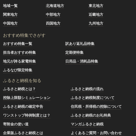
地域一覧
北海道地方
東北地方
関東地方
中部地方
近畿地方
中国地方
四国地方
九州地方
おすすめ特集でさがす
おすすめ特集一覧
訳あり返礼品特集
担当者おすすめ特集
定期便特集
地元が誇る家電特集
日用品・消耗品特集
ふるなび限定特集
ふるさと納税を知る
ふるさと納税とは？
ふるさと納税の流れ
控除上限額シミュレーション
ふるさと納税制度について
ふるさと納税の確定申告
住民税・所得税の控除について
ワンストップ特例制度とは？
ふるさと納税のお礼特典
寄附金の使い道
マンガふるさと納税
企業版ふるさと納税とは
よくあるご質問・お問い合わせ