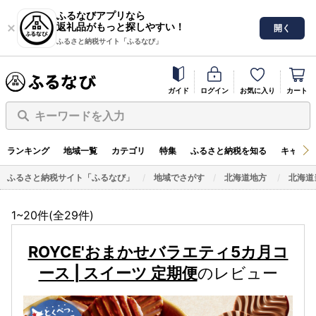
ふるなびアプリなら
返礼品がもっと探しやすい！
開く
ふるさと納税サイト「ふるなび」
ガイド
ログイン
お気に入り
カート
キーワードを入力
ランキング
地域一覧
カテゴリ
特集
ふるさと納税を知る
キャンペ
ふるさと納税サイト「ふるなび」
地域でさがす
北海道地方
北海道
1~20件(全
29
件)
ROYCE'おまかせバラエティ5カ月コ
ース | スイーツ 定期便
のレビュー