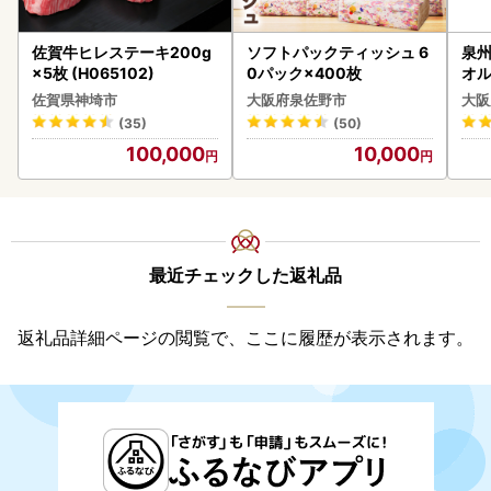
佐賀牛ヒレステーキ200g
ソフトパックティッシュ 6
泉州
×5枚 (H065102)
0パック×400枚
オル
佐賀県神埼市
大阪府泉佐野市
大阪
(35)
(50)
100,000
10,000
最近チェックした返礼品
返礼品詳細ページの閲覧で、ここに履歴が表示されます。