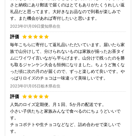
さと納税にあり郵送で届くのはとてもありがたくうれしい返
礼品だと思ってます。大好きなお品なので到着が楽しみで
す。また機会があれば寄付したいと思います。
2023年01月09日愛知県在住
毎年こちらに寄付して返礼品いただいています。届いたら家
族で山分けして、分けられないものは家族が揃ったお茶タイ
ムにワイワイ言いながら平らげます。山分けで残ったのを勝
ち取るジャンケン大会も恒例になりました。ちょうど無くな
った頃に次の月のが届くので、ずっと楽しめて良いです。や
っぱりロイズのチョコは一味違って美味しいです。
2023年01月05日栃木県在住
人気のロイズ定期便。月１回、5か月の配送です。
小さい子供たちと家族みんなで食べるのにちょうどいいで
す。
チョコポテトや生チョコなどなど、詰め合わせで楽しいで
す。