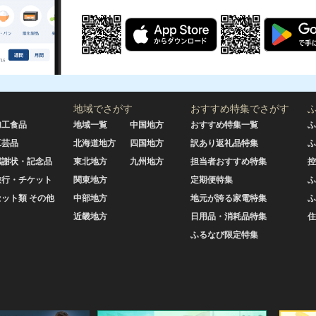
地域でさがす
おすすめ特集でさがす
加工食品
地域一覧
中国地方
おすすめ特集一覧
ふ
工芸品
北海道地方
四国地方
訳あり返礼品特集
ふ
感謝状・記念品
東北地方
九州地方
担当者おすすめ特集
控
旅行・チケット
関東地方
定期便特集
ふ
セット類 その他
中部地方
地元が誇る家電特集
ふ
近畿地方
日用品・消耗品特集
住
ふるなび限定特集