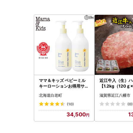
ママ＆キッズ ベビーミル
近江牛入（生）ハ
キーローションお得用サイ
【1.2kg（120ｇ
ズ 380ml 2本セット CH21
】【AG09W】
北海道白老町
滋賀県近江八幡市
0
(10)
(0)
34,500
1