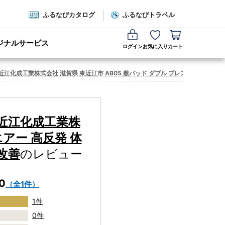
ふるなびカタログ
ふるなびトラベル
ジナルサービス
ログイン
お気に入り
カート
化成工業株式会社 滋賀県 東近江市 AB05 敷パッド ダブル ブレスエアー 高反発 体
 近江化成工業株
エアー 高反発 体
勢改善
のレビュー
.0
（全1件）
1件
0件