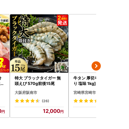
分
特大 ブラックタイガー 無
牛タン 厚切り 牛タン[訳あ
産鶏
頭えび 570g前後15尾
り 塩味 1kg]
43
大阪府阪南市
宮崎県宮崎市
(26)
(348)
0
12,000
15,000