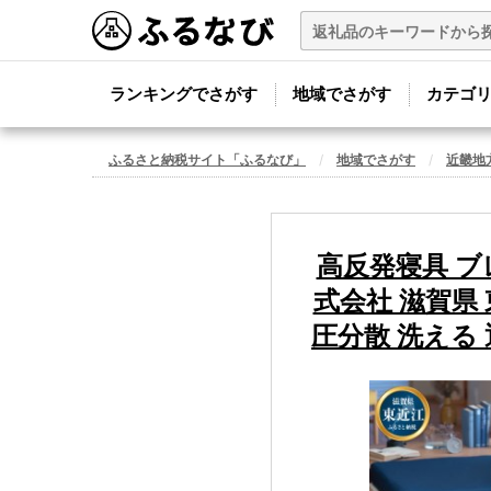
ランキングでさがす
地域でさがす
カテゴ
ふるさと納税サイト「ふるなび」
地域でさがす
近畿地
高反発寝具 ブ
式会社 滋賀県 
圧分散 洗える 