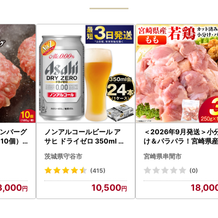
ンバーグ
ノンアルコールビール ア
＜2026年9月発送＞小
×10個）
サヒ ドライゼロ 350ml 24
け＆パラパラ！宮崎県
本 ノンアル ビール asashi
ももカット合計3kg_K0
茨城県守谷市
宮崎県串間市
守谷市
-009-2609
(415)
(0)
3,000
10,500
18,00