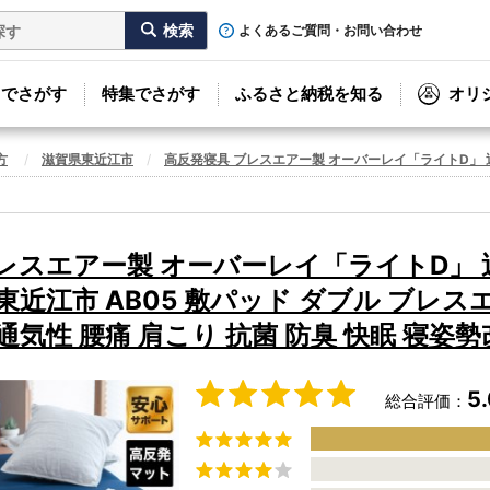
よくあるご質問・お問い合わせ
リでさがす
特集でさがす
ふるさと納税を知る
オリ
方
滋賀県東近江市
高反発寝具 ブレスエアー製 オーバーレイ「ライトD」 近江
レスエアー製 オーバーレイ「ライトD」
東近江市 AB05 敷パッド ダブル ブレス
通気性 腰痛 肩こり 抗菌 防臭 快眠 寝姿
5
総合評価：