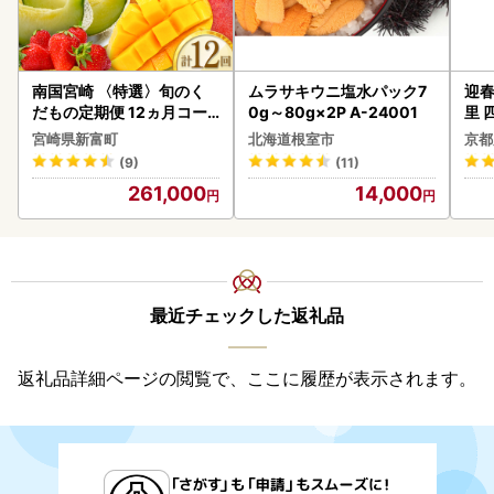
南国宮崎 〈特選〉旬のく
ムラサキウニ塩水パック7
迎春
だもの定期便 12ヵ月コー
0g～80g×2P A-24001
里 
ス【F84-25】
20
宮崎県新富町
北海道根室市
京都
(9)
(11)
261,000
14,000
最近チェックした返礼品
返礼品詳細ページの閲覧で、ここに履歴が表示されます。