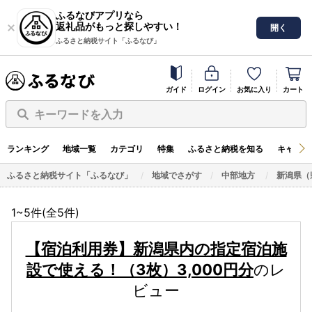
ふるなびアプリなら
返礼品がもっと探しやすい！
開く
ふるさと納税サイト「ふるなび」
ガイド
ログイン
お気に入り
カート
キーワードを入力
ランキング
地域一覧
カテゴリ
特集
ふるさと納税を知る
キャンペ
ふるさと納税サイト「ふるなび」
地域でさがす
中部地方
新潟県（
1~5件(全
5
件)
【宿泊利用券】新潟県内の指定宿泊施
設で使える！（3枚）3,000円分
のレ
ビュー