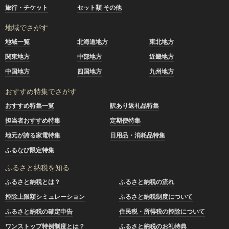
旅行・チケット
セット類 その他
地域でさがす
地域一覧
北海道地方
東北地方
関東地方
中部地方
近畿地方
中国地方
四国地方
九州地方
おすすめ特集でさがす
おすすめ特集一覧
訳あり返礼品特集
担当者おすすめ特集
定期便特集
地元が誇る家電特集
日用品・消耗品特集
ふるなび限定特集
ふるさと納税を知る
ふるさと納税とは？
ふるさと納税の流れ
控除上限額シミュレーション
ふるさと納税制度について
ふるさと納税の確定申告
住民税・所得税の控除について
ワンストップ特例制度とは？
ふるさと納税のお礼特典