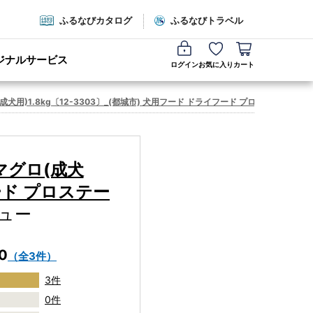
ふるなびカタログ
ふるなびトラベル
ジナルサービス
ログイン
お気に入り
カート
)1.8kg〔12-3303〕_(都城市) 犬用フード ドライフード プロステージ フ
マグロ(成犬
フード プロステー
ュー
.0
（全3件）
3件
0件