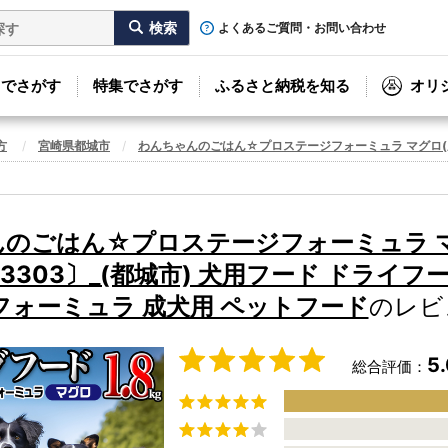
よくあるご質問・お問い合わせ
リでさがす
特集でさがす
ふるさと納税を知る
オリ
方
宮崎県都城市
わんちゃんのごはん☆プロステージフォーミュラ マグロ(成犬用
のごはん☆プロステージフォーミュラ 
12-3303〕_(都城市) 犬用フード ドライ
フォーミュラ 成犬用 ペットフード
のレビ
5
総合評価：