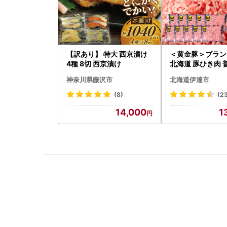
【訳あり】 特大 西京漬け
＜黄金豚＞ブラン
4種 8切 西京漬け
北海道 豚ひき肉 
200g 10パック 
神奈川県藤沢市
北海道伊達市
(8)
(2
14,000
1