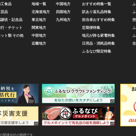
加工食品
地域一覧
中国地方
おすすめ特集一覧
ふ
工芸品
北海道地方
四国地方
訳あり返礼品特集
ふ
感謝状・記念品
東北地方
九州地方
担当者おすすめ特集
控
旅行・チケット
関東地方
定期便特集
ふ
セット類 その他
中部地方
地元が誇る家電特集
ふ
近畿地方
日用品・消耗品特集
住
ふるなび限定特集
またはその関連会社の商標です。