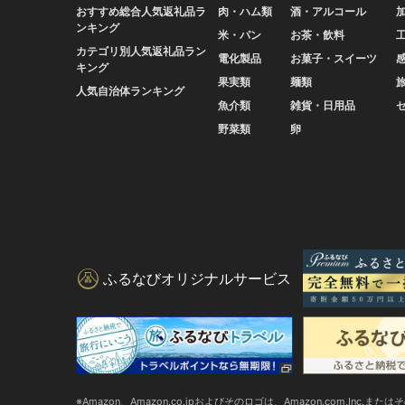
おすすめ総合人気返礼品ラ
肉・ハム類
酒・アルコール
ンキング
米・パン
お茶・飲料
カテゴリ別人気返礼品ラン
電化製品
お菓子・スイーツ
キング
果実類
麺類
人気自治体ランキング
魚介類
雑貨・日用品
野菜類
卵
ふるなびオリジナルサービス
Amazon、Amazon.co.jpおよびそのロゴは、Amazon.com,Inc.