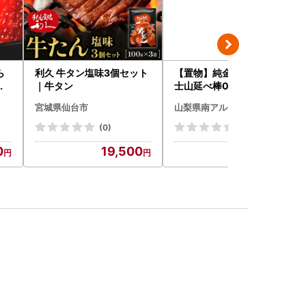
ら
利久 牛タン塩味3個セット
【置物】純金製(Ｋ２４) 富
イ
｜牛タン
士山延べ棒0.5グラム ALP
鮭い
BK181
宮城県仙台市
山梨県南アルプス市
海
)【
(0)
(0)
0
19,500
105,000