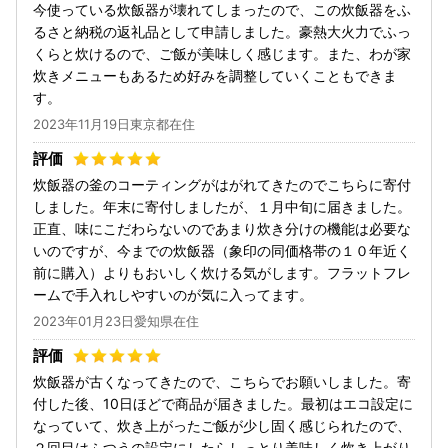
今使っている炊飯器が壊れてしまったので、この炊飯器をふ
るさと納税の返礼品として申請しました。豪熱大火力でふっ
くらと炊けるので、ご飯が美味しく感じます。また、わが家
炊きメニューもあるため好みを調整していくこともできま
す。
2023年11月19日東京都在住
炊飯器の釜のコーティングがはがれてきたのでこちらに寄付
しました。年末に寄付しましたが、１月中旬に届きました。
正直、味にこだわらないのであまり炊き分けの機能は必要な
いのですが、今までの炊飯器（象印の同価格帯の１０年近く
前に購入）よりもおいしく炊ける気がします。フラットフレ
ームで手入れしやすいのが気に入ってます。
2023年01月23日愛知県在住
炊飯器が古くなってきたので、こちらでお願いしました。寄
付した後、10日ほどで商品が届きました。最初はエコ設定に
なっていて、炊き上がったご飯が少し固く感じられたので、
２回目はふつうの設定にしたらしっとり美味しく炊き上がり