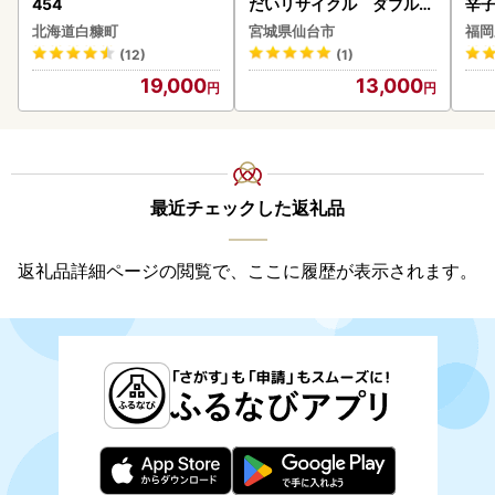
454
だいリサイクル ダブル9
辛
6ロール｜トイレット
北海道白糠町
宮城県仙台市
福岡
(12)
(1)
19,000
13,000
最近チェックした返礼品
返礼品詳細ページの閲覧で、ここに履歴が表示されます。