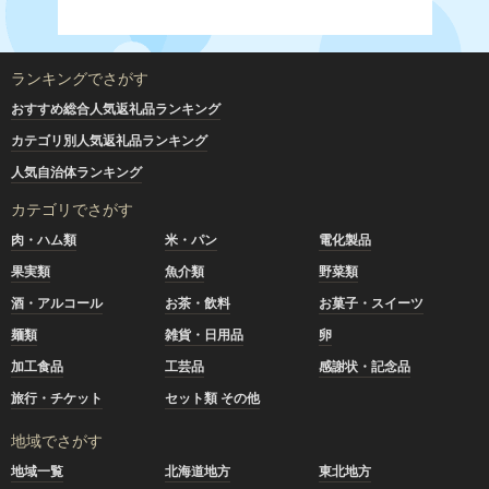
ランキングでさがす
おすすめ総合人気返礼品ランキング
カテゴリ別人気返礼品ランキング
人気自治体ランキング
カテゴリでさがす
肉・ハム類
米・パン
電化製品
果実類
魚介類
野菜類
酒・アルコール
お茶・飲料
お菓子・スイーツ
麺類
雑貨・日用品
卵
加工食品
工芸品
感謝状・記念品
旅行・チケット
セット類 その他
地域でさがす
地域一覧
北海道地方
東北地方