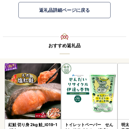
返礼品詳細ページに戻る
おすすめ返礼品
紅鮭 切り身 2kg 鮭_I019-1
トイレットペーパー せん
明太