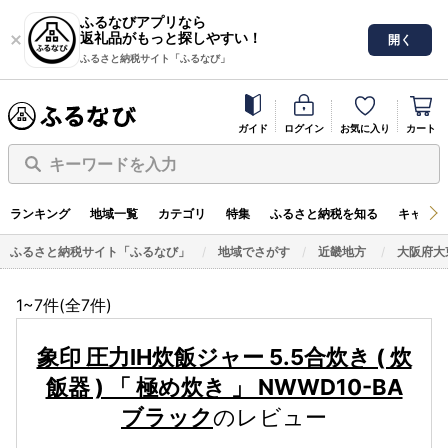
ふるなびアプリなら
返礼品がもっと探しやすい！
開く
ふるさと納税サイト「ふるなび」
ガイド
ログイン
お気に入り
カート
キーワードを入力
ランキング
地域一覧
カテゴリ
特集
ふるさと納税を知る
キャンペ
ふるさと納税サイト「ふるなび」
地域でさがす
近畿地方
大阪府大
1~7件(全
7
件)
象印 圧力IH炊飯ジャー 5.5合炊き ( 炊
飯器 ) 「 極め炊き 」 NWWD10-BA
ブラック
のレビュー