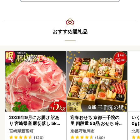
おすすめ返礼品
2026年9月にお届け 訳あ
迎春おせち 京都三千院の
いく
り 宮崎県産 豚切落し 5kg
里 四段重 53品 おせち 冷蔵
0g
C325-2506-2609
2027 先行予約
2-1
宮崎県新富町
京都府亀岡市
北海
(120)
(140)