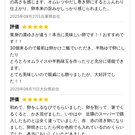
の高さを感じます。オムレツやだし巻き卵にするとふんわり
仕上がり、卵本来の旨みがしっかり感じられました。
2025年09月27日兵庫県在住
黄身の濃ゆさが違う！本当に美味しい卵です！！おすすめで
す！！
30個来るので最初は卵かけご飯でいただき、半熟ゆで卵にし
たり
とろとろオムライスや半熟味玉を作ったりと充分に堪能でき
ます。
とても美味しいので親戚にも贈りましたが、大好評でし
た！！
2025年09月11日大分県在住
初めて、卵をふるなびでもらいました。卵を割って、箸でく
るくると、かき混ぜました。いやはや 近隣のスーパーで購
入したものとは全く違っていました。赤 赤の溶き卵になり
ました。卵焼きにしたら何か色粉でも入れているのかくらい
でした。本当においしくいただきました。