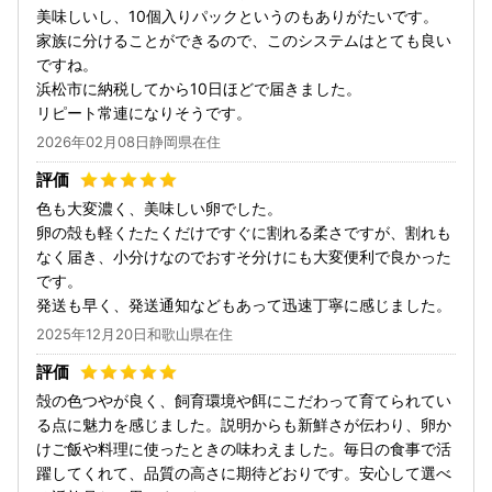
美味しいし、10個入りパックというのもありがたいです。
家族に分けることができるので、このシステムはとても良い
ですね。
浜松市に納税してから10日ほどで届きました。
リピート常連になりそうです。
2026年02月08日静岡県在住
色も大変濃く、美味しい卵でした。
卵の殻も軽くたたくだけですぐに割れる柔さですが、割れも
なく届き、小分けなのでおすそ分けにも大変便利で良かった
です。
発送も早く、発送通知などもあって迅速丁寧に感じました。
2025年12月20日和歌山県在住
殻の色つやが良く、飼育環境や餌にこだわって育てられてい
る点に魅力を感じました。説明からも新鮮さが伝わり、卵か
けご飯や料理に使ったときの味わえました。毎日の食事で活
躍してくれて、品質の高さに期待どおりです。安心して選べ