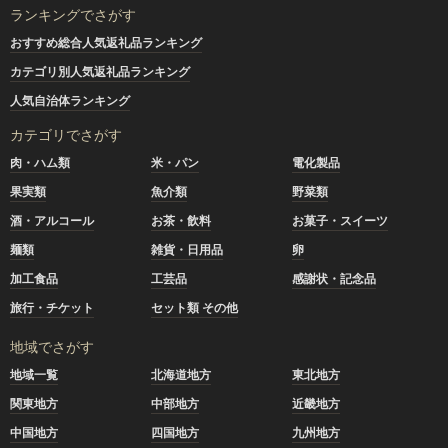
ランキングでさがす
おすすめ総合人気返礼品ランキング
カテゴリ別人気返礼品ランキング
人気自治体ランキング
カテゴリでさがす
肉・ハム類
米・パン
電化製品
果実類
魚介類
野菜類
酒・アルコール
お茶・飲料
お菓子・スイーツ
麺類
雑貨・日用品
卵
加工食品
工芸品
感謝状・記念品
旅行・チケット
セット類 その他
地域でさがす
地域一覧
北海道地方
東北地方
関東地方
中部地方
近畿地方
中国地方
四国地方
九州地方