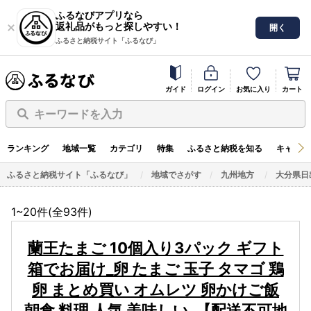
ふるなびアプリなら
返礼品がもっと探しやすい！
開く
ふるさと納税サイト「ふるなび」
ガイド
ログイン
お気に入り
カート
キーワードを入力
ランキング
地域一覧
カテゴリ
特集
ふるさと納税を知る
キャンペ
ふるさと納税サイト「ふるなび」
地域でさがす
九州地方
大分県日
1~20件(全
93
件)
蘭王たまご 10個入り3パック ギフト
箱でお届け_卵 たまご 玉子 タマゴ 鶏
卵 まとめ買い オムレツ 卵かけご飯
朝食 料理 人気 美味しい_【配送不可地