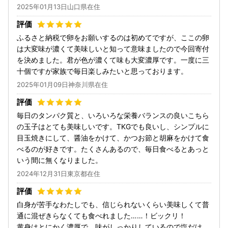
2025年01月13日山口県在住
ふるさと納税で卵をお願いするのは初めてですが、ここの卵
は大変味が濃くて美味しいと知って意味ましたので今回寄付
を決めました。君が色が濃くて味も大変濃厚です。一度に三
十個ですが家族で毎日楽しみたいと思っております。
2025年01月09日神奈川県在住
毎日のタンパク質と、いろいろな栄養バランスの良いこちら
の玉子はとても美味しいです。TKGでも良いし、シンプルに
目玉焼きにして、醤油をかけて、かつお節と胡麻をかけて食
べるのが好きです。たくさんあるので、毎日食べるとあっと
いう間に無くなりました。
2024年12月31日東京都在住
白身が苦手なわたしでも、信じられないくらい美味しくて普
通に混ぜきらなくても食べれました……！ビックリ！
黄身はとにかく濃厚で、味がしっかりしているので塩だけ