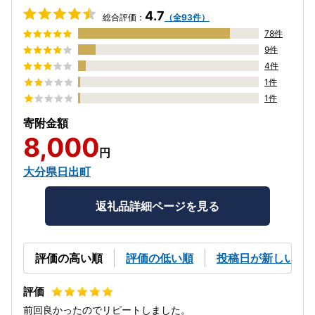
4.7
総合評価：
（全93件）
78件
9件
4件
1件
1件
寄附金額
8,000
円
大分県日出町
返礼品詳細ページを見る
評価の高い順
評価の低い順
投稿日が新しい順
前回良かったのでリピートしました。