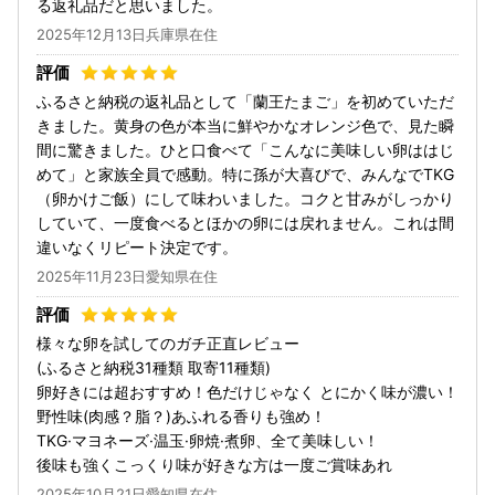
る返礼品だと思いました。
2025年12月13日兵庫県在住
ふるさと納税の返礼品として「蘭王たまご」を初めていただ
きました。黄身の色が本当に鮮やかなオレンジ色で、見た瞬
間に驚きました。ひと口食べて「こんなに美味しい卵ははじ
めて」と家族全員で感動。特に孫が大喜びで、みんなでTKG
（卵かけご飯）にして味わいました。コクと甘みがしっかり
していて、一度食べるとほかの卵には戻れません。これは間
違いなくリピート決定です。
2025年11月23日愛知県在住
様々な卵を試してのガチ正直レビュー
(ふるさと納税31種類 取寄11種類)
卵好きには超おすすめ！色だけじゃなく とにかく味が濃い！
野性味(肉感？脂？)あふれる香りも強め！
TKG·マヨネーズ·温玉·卵焼·煮卵、全て美味しい！
後味も強くこっくり味が好きな方は一度ご賞味あれ
2025年10月21日愛知県在住