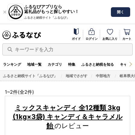
ふるなびアプリなら
返礼品がもっと探しやすい！
開く
ふるさと納税サイト「ふるなび」
ガイド
ログイン
お気に入り
カート
キーワードを入力
ランキング
地域一覧
カテゴリ
特集
ふるさと納税を知る
キャンペ
ふるさと納税サイト「ふるなび」
地域でさがす
中部地方
岐阜県大
1~2件(全
2
件)
ミックスキャンディ 全12種類 3kg
(1kg×3袋) キャンディ＆キャラメル
飴
のレビュー