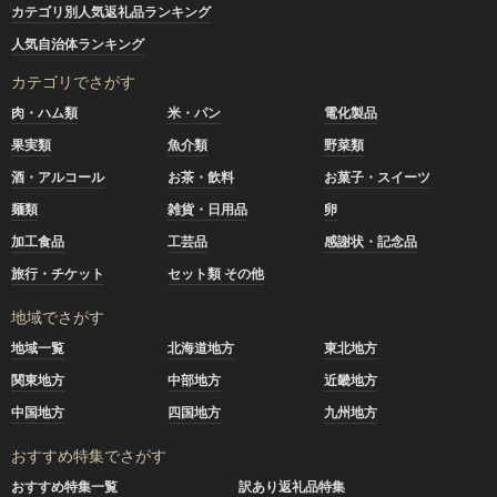
カテゴリ別人気返礼品ランキング
人気自治体ランキング
カテゴリでさがす
肉・ハム類
米・パン
電化製品
果実類
魚介類
野菜類
酒・アルコール
お茶・飲料
お菓子・スイーツ
麺類
雑貨・日用品
卵
加工食品
工芸品
感謝状・記念品
旅行・チケット
セット類 その他
地域でさがす
地域一覧
北海道地方
東北地方
関東地方
中部地方
近畿地方
中国地方
四国地方
九州地方
おすすめ特集でさがす
おすすめ特集一覧
訳あり返礼品特集