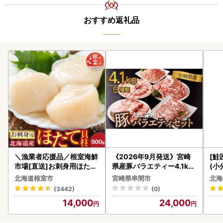
おすすめ返礼品
＼漁業者応援品／根室海鮮
《2026年9月発送》宮崎
[鮭
市場[直送]お刺身用ほたて
県産豚バラエティー4.1kg
(小
貝柱500g A-28002
セット_K033-057-2609
5
北海道根室市
宮崎県串間市
北海
(3442)
(0)
14,000
24,000