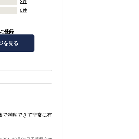
3件
0件
に登録
ジを見る
族で満喫できて非常に有