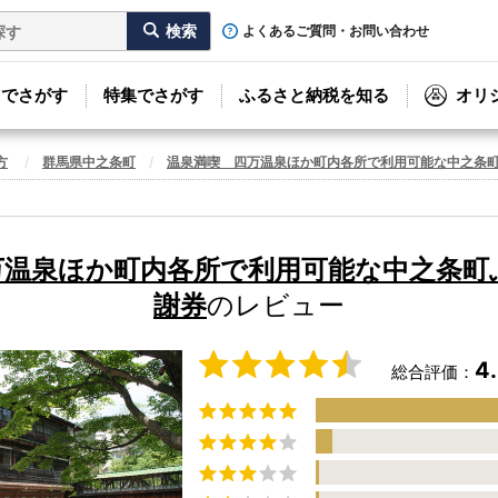
よくあるご質問・お問い合わせ
リでさがす
特集でさがす
ふるさと納税を知る
オリ
方
群馬県中之条町
温泉満喫 四万温泉ほか町内各所で利用可能な中之条
万温泉ほか町内各所で利用可能な中之条町
謝券
のレビュー
4
総合評価：