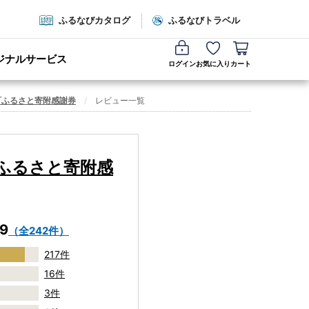
ふるなびカタログ
ふるなびトラベル
ジナルサービス
ログイン
お気に入り
カート
町ふるさと寄附感謝券
レビュー一覧
ふるさと寄附感
.9
（全242件）
217件
16件
3件